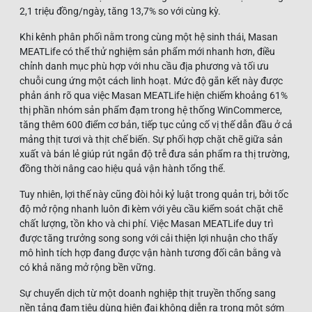
2,1 triệu đồng/ngày, tăng 13,7% so với cùng kỳ.
Khi kênh phân phối nằm trong cùng một hệ sinh thái, Masan
MEATLife có thể thử nghiệm sản phẩm mới nhanh hơn, điều
chỉnh danh mục phù hợp với nhu cầu địa phương và tối ưu
chuỗi cung ứng một cách linh hoạt. Mức độ gắn kết này được
phản ánh rõ qua việc Masan MEATLife hiện chiếm khoảng 61%
thị phần nhóm sản phẩm đạm trong hệ thống WinCommerce,
tăng thêm 600 điểm cơ bản, tiếp tục củng cố vị thế dẫn đầu ở cả
mảng thịt tươi và thịt chế biến. Sự phối hợp chặt chẽ giữa sản
xuất và bán lẻ giúp rút ngắn độ trễ đưa sản phẩm ra thị trường,
đồng thời nâng cao hiệu quả vận hành tổng thể.
Tuy nhiên, lợi thế này cũng đòi hỏi kỷ luật trong quản trị, bởi tốc
độ mở rộng nhanh luôn đi kèm với yêu cầu kiểm soát chặt chẽ
chất lượng, tồn kho và chi phí. Việc Masan MEATLife duy trì
được tăng trưởng song song với cải thiện lợi nhuận cho thấy
mô hình tích hợp đang được vận hành tương đối cân bằng và
có khả năng mở rộng bền vững.
Sự chuyển dịch từ một doanh nghiệp thịt truyền thống sang
nền tảng đạm tiêu dùng hiện đại không diễn ra trong một sớm