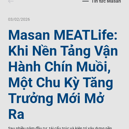
Tin tức Masan
Liên Hệ
Trách Nhiệm Xã Hội
Tin Tức Thị Trường
Thư Viện Ảnh
Ngôn Ngữ
Tin Đầu Tư Tại Việt Nam
Thông Cáo Báo Chí
03/02/2026
Masan MEATLife:
VI
EN
Khi Nền Tảng Vận
Hành Chín Muồi,
Một Chu Kỳ Tăng
Trưởng Mới Mở
Ra
Sau nhiều năm đầu tư, tái cấu trúc và kiên trì xây dựng nền