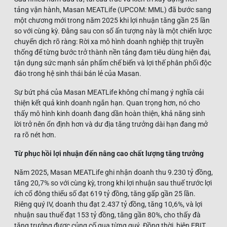
tảng vận hành, Masan MEATLife (UPCOM: MML) đã bước sang
một chương mới trong năm 2025 khi lợi nhuận tăng gần 25 lần
so với cùng kỳ. Đằng sau con số ấn tượng này là một chiến lược
chuyển dịch rõ ràng: Rời xa mô hình doanh nghiệp thịt truyền
thống để từng bước trở thành nền tảng đạm tiêu dùng hiện đại,
tận dụng sức mạnh sản phẩm chế biến và lợi thế phân phối độc
đáo trong hệ sinh thái bán lẻ của Masan.
Sự bứt phá của Masan MEATLife không chỉ mang ý nghĩa cải
thiện kết quả kinh doanh ngắn hạn. Quan trọng hơn, nó cho
thấy mô hình kinh doanh đang dần hoàn thiện, khả năng sinh
lời trở nên ổn định hơn và dư địa tăng trưởng dài hạn đang mở
ra rõ nét hơn.
Từ phục hồi lợi nhuận đến nâng cao chất lượng tăng trưởng
Năm 2025, Masan MEATLife ghi nhận doanh thu 9.230 tỷ đồng,
tăng 20,7% so với cùng kỳ, trong khi lợi nhuận sau thuế trước lợi
ích cổ đông thiểu số đạt 619 tỷ đồng, tăng gấp gần 25 lần.
Riêng quý IV, doanh thu đạt 2.437 tỷ đồng, tăng 10,6%, và lợi
nhuận sau thuế đạt 153 tỷ đồng, tăng gần 80%, cho thấy đà
tăng trưởng được củng cố qua từng quý. Đồng thời, biên EBIT