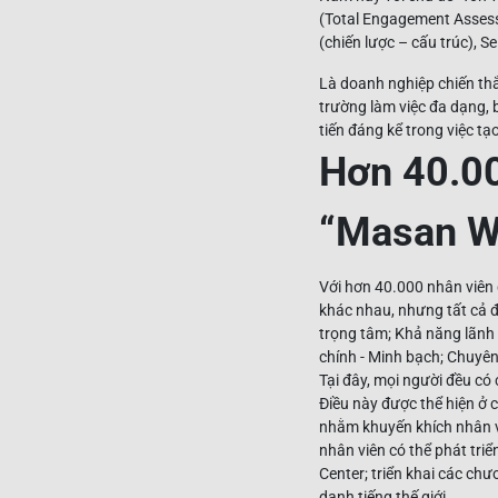
(Total Engagement Assess
(chiến lược – cấu trúc), S
Là doanh nghiệp chiến thắ
trường làm việc đa dạng,
tiến đáng kể trong việc t
Hơn 40.00
“Masan W
Với hơn 40.000 nhân viên 
khác nhau, nhưng tất cả 
trọng tâm; Khả năng lãnh 
chính - Minh bạch; Chuyê
Tại đây, mọi người đều có
Điều này được thể hiện ở 
nhằm khuyến khích nhân v
nhân viên có thể phát tri
Center; triển khai các ch
danh tiếng thế giới…