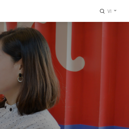
VI
EN
VI