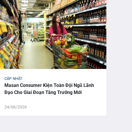
CẬP NHẬT
CẬP 
Masan Consumer Kiện Toàn Đội Ngũ Lãnh
Từ M
Đạo Cho Giai Đoạn Tăng Trưởng Mới
Vọng
Win
24/06/2026
18/0