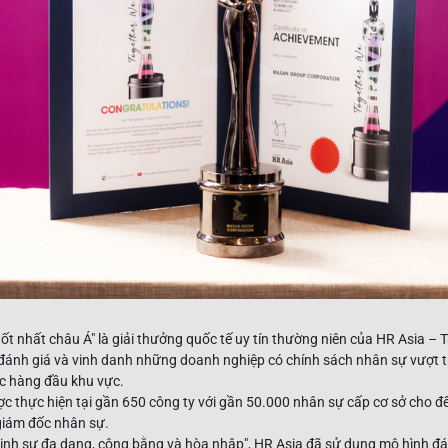
tốt nhất châu Á" là giải thưởng quốc tế uy tín thường niên của HR Asia – T
ánh giá và vinh danh những doanh nghiệp có chính sách nhân sự vượt tr
ệc hàng đầu khu vực.
ợc thực hiện tại gần 650 công ty với gần 50.000 nhân sự cấp cơ sở cho 
giám đốc nhân sự.
vinh sự đa dạng, công bằng và hòa nhập", HR Asia đã sử dụng mô hình đ