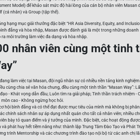
ment Model) để khảo sát mức độ hài lòng của cán bộ nhân viên Masan dự
elf (cá nhân) và Group (tập thể).
ng hạng mục giải thưởng đặc biệt “HR Asia Diversity, Equity, and Inclusi
 bình đẳng và hòa nhập, Masan được đánh giá là một trong những doanh
ạo ra môi trường làm việc đa dạng và hòa nhập.
0 nhân viên cùng một tinh 
ay”
đang làm việc tại Masan, đội ngũ nhân sự có nhiều nền tảng kinh nghiệm
đều cùng chia sẻ văn hóa chung, đều cùng một tinh thần “Masan Way”: Lấ
đạo - Khát vọng dẫn đầu; Luôn tìm ra giải pháp; Tinh thần trách nhiệm - 
n môn cao - Không ngừng học hỏi.
 cơ hội bình đẳng và có thể đạt được mục tiêu của mình mà không bị phân b
các chính sách nhân sự áp dụng nhất quán cho tất cả nhân viên; nhiều ch
iên bày tỏ quan điểm và ý tưởng của mình. Đặc biệt, các hoạt động đượ
ển và phát huy hết tiềm năng như: thành lập Trung Tâm Đào Tạo và Phát 
ương trình Mentorship và các chương trình đào tạo nội bộ từ các anh chị l