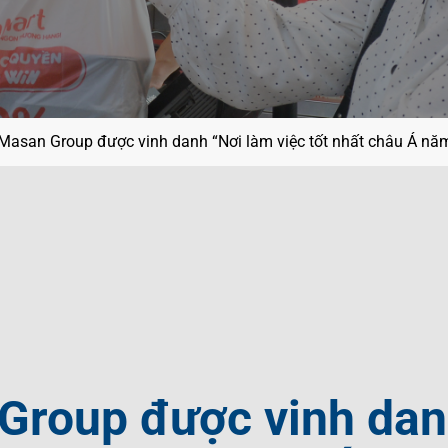
ội
g
ệt Nam
í
Masan Group được vinh danh “Nơi làm việc tốt nhất châu Á nă
Group được vinh dan