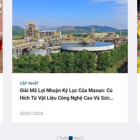
CẬP NHẬT
Giải Mã Lợi Nhuận Kỷ Lục Của Masan: Cú
Hích Từ Vật Liệu Công Nghệ Cao Và Sức
Mạnh Của AI
30/07/2026
Trước
Sau