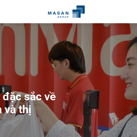
 đặc sắc về
san
và thị
g