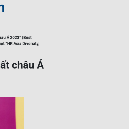
m
châu Á 2023” (Best
ệt “HR Asia Diversity,
ất châu Á