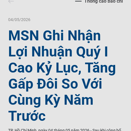
Thông cáo báo chí
Liên Hệ
Trách Nhiệm Xã Hội
Tin Tức Thị Trường
Thư Viện Ảnh
Ngôn Ngữ
Tin Đầu Tư Tại Việt Nam
Thông Cáo Báo Chí
04/05/2026
MSN Ghi Nhận
VI
EN
Lợi Nhuận Quý I
Cao Kỷ Lục, Tăng
Gấp Đôi So Với
Cùng Kỳ Năm
Trước
TP. Hồ Chí Minh, ngày 04 tháng 05 năm 2026 - Sau khi công bố