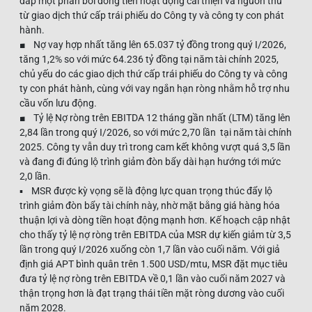
đắp một phần bởi dòng tiền hoạt động cải thiện và nguồn thu
từ giao dịch thứ cấp trái phiếu do Công ty và công ty con phát
hành.
■ Nợ vay hợp nhất tăng lên 65.037 tỷ đồng trong quý I/2026,
tăng 1,2% so với mức 64.236 tỷ đồng tại năm tài chính 2025,
chủ yếu do các giao dịch thứ cấp trái phiếu do Công ty và công
ty con phát hành, cùng với vay ngắn hạn ròng nhằm hỗ trợ nhu
cầu vốn lưu động.
■ Tỷ lệ Nợ ròng trên EBITDA 12 tháng gần nhất (LTM) tăng lên
2,84 lần trong quý I/2026, so với mức 2,70 lần tại năm tài chính
2025. Công ty vẫn duy trì trong cam kết không vượt quá 3,5 lần
và đang đi đúng lộ trình giảm đòn bẩy dài hạn hướng tới mức
2,0 lần.
▪ MSR được kỳ vọng sẽ là động lực quan trọng thúc đẩy lộ
trình giảm đòn bẩy tài chính này, nhờ mặt bằng giá hàng hóa
thuận lợi và dòng tiền hoạt động mạnh hơn. Kế hoạch cập nhật
cho thấy tỷ lệ nợ ròng trên EBITDA của MSR dự kiến giảm từ 3,5
lần trong quý I/2026 xuống còn 1,7 lần vào cuối năm. Với giả
định giá APT bình quân trên 1.500 USD/mtu, MSR đặt mục tiêu
đưa tỷ lệ nợ ròng trên EBITDA về 0,1 lần vào cuối năm 2027 và
thận trọng hơn là đạt trạng thái tiền mặt ròng dương vào cuối
năm 2028.