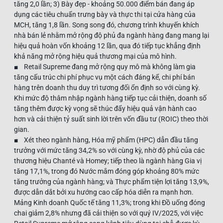
tăng 2,0 lần; 3) Bày đẹp - khoảng 50.000 điểm bán đang áp
dụng các tiêu chuẩn trưng bày và thực thi tại cửa hàng của
MCH, tăng 1,8 lần. Song song đó, chương trình khuyến khích
nhà bán lẻ nhằm mở rộng độ phủ đa ngành hàng đang mang lại
hiệu quả hoàn vốn khoảng 12 lần, qua đó tiếp tục khẳng định
khả năng mở rộng hiệu quả thương mại của mô hình.
■ Retail Supreme đang mở rộng quy mô mà không làm gia
tăng cấu trúc chi phí phục vụ một cách đáng kể, chi phí bán
hàng trên doanh thu duy trì tương đối ổn định so với cùng kỳ.
Khi mức độ thâm nhập ngành hàng tiếp tục cải thiện, doanh số
tăng thêm được kỳ vọng sẽ thúc đẩy hiệu quả vận hành cao
hơn và cải thiện tỷ suất sinh lời trên vốn đầu tư (ROIC) theo thời
gian.
■ Xét theo ngành hàng, Hóa mỹ phẩm (HPC) dẫn đầu tăng
trưởng với mức tăng 34,2% so với cùng kỳ, nhờ độ phủ của các
thương hiệu Chanté và Homey; tiếp theo là ngành hàng Gia vị
tăng 17,1%, trong đó Nước mắm đóng góp khoảng 80% mức
tăng trưởng của ngành hàng; và Thực phẩm tiện lợi tăng 13,9%,
được dẫn dắt bởi xu hướng cao cấp hóa diễn ra mạnh hơn.
Mảng Kinh doanh Quốc tế tăng 11,3%; trong khi Đồ uống đóng
chai giảm 2,8% nhưng đã cải thiện so với quý IV/2025, với việc