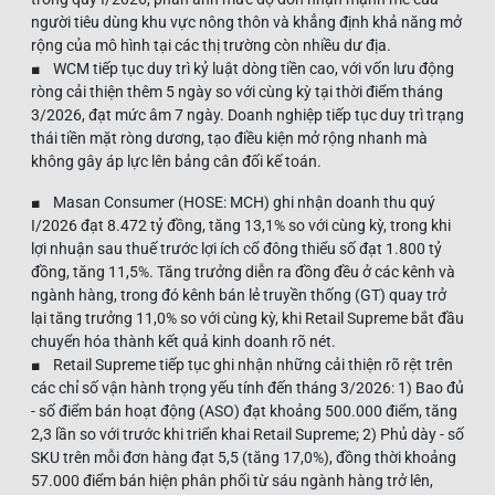
người tiêu dùng khu vực nông thôn và khẳng định khả năng mở
rộng của mô hình tại các thị trường còn nhiều dư địa.
■ WCM tiếp tục duy trì kỷ luật dòng tiền cao, với vốn lưu động
ròng cải thiện thêm 5 ngày so với cùng kỳ tại thời điểm tháng
3/2026, đạt mức âm 7 ngày. Doanh nghiệp tiếp tục duy trì trạng
thái tiền mặt ròng dương, tạo điều kiện mở rộng nhanh mà
không gây áp lực lên bảng cân đối kế toán.
■ Masan Consumer (HOSE: MCH) ghi nhận doanh thu quý
I/2026 đạt 8.472 tỷ đồng, tăng 13,1% so với cùng kỳ, trong khi
lợi nhuận sau thuế trước lợi ích cổ đông thiểu số đạt 1.800 tỷ
đồng, tăng 11,5%. Tăng trưởng diễn ra đồng đều ở các kênh và
ngành hàng, trong đó kênh bán lẻ truyền thống (GT) quay trở
lại tăng trưởng 11,0% so với cùng kỳ, khi Retail Supreme bắt đầu
chuyển hóa thành kết quả kinh doanh rõ nét.
■ Retail Supreme tiếp tục ghi nhận những cải thiện rõ rệt trên
các chỉ số vận hành trọng yếu tính đến tháng 3/2026: 1) Bao đủ
- số điểm bán hoạt động (ASO) đạt khoảng 500.000 điểm, tăng
2,3 lần so với trước khi triển khai Retail Supreme; 2) Phủ dày - số
SKU trên mỗi đơn hàng đạt 5,5 (tăng 17,0%), đồng thời khoảng
57.000 điểm bán hiện phân phối từ sáu ngành hàng trở lên,