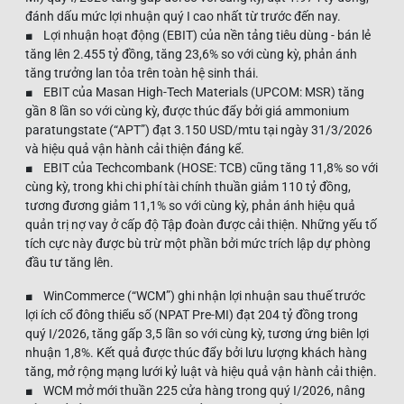
đánh dấu mức lợi nhuận quý I cao nhất từ trước đến nay.
■ Lợi nhuận hoạt động (EBIT) của nền tảng tiêu dùng - bán lẻ
tăng lên 2.455 tỷ đồng, tăng 23,6% so với cùng kỳ, phản ánh
tăng trưởng lan tỏa trên toàn hệ sinh thái.
■ EBIT của Masan High-Tech Materials (UPCOM: MSR) tăng
gần 8 lần so với cùng kỳ, được thúc đẩy bởi giá ammonium
paratungstate (“APT”) đạt 3.150 USD/mtu tại ngày 31/3/2026
và hiệu quả vận hành cải thiện đáng kể.
■ EBIT của Techcombank (HOSE: TCB) cũng tăng 11,8% so với
cùng kỳ, trong khi chi phí tài chính thuần giảm 110 tỷ đồng,
tương đương giảm 11,1% so với cùng kỳ, phản ánh hiệu quả
quản trị nợ vay ở cấp độ Tập đoàn được cải thiện. Những yếu tố
tích cực này được bù trừ một phần bởi mức trích lập dự phòng
đầu tư tăng lên.
■ WinCommerce (“WCM”) ghi nhận lợi nhuận sau thuế trước
lợi ích cổ đông thiểu số (NPAT Pre-MI) đạt 204 tỷ đồng trong
quý I/2026, tăng gấp 3,5 lần so với cùng kỳ, tương ứng biên lợi
nhuận 1,8%. Kết quả được thúc đẩy bởi lưu lượng khách hàng
tăng, mở rộng mạng lưới kỷ luật và hiệu quả vận hành cải thiện.
■ WCM mở mới thuần 225 cửa hàng trong quý I/2026, nâng