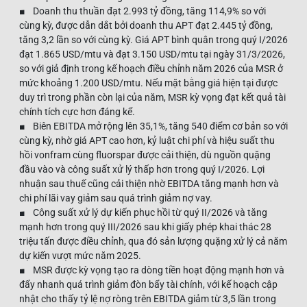
■ Doanh thu thuần đạt 2.993 tỷ đồng, tăng 114,9% so với
cùng kỳ, được dẫn dắt bởi doanh thu APT đạt 2.445 tỷ đồng,
tăng 3,2 lần so với cùng kỳ. Giá APT bình quân trong quý I/2026
đạt 1.865 USD/mtu và đạt 3.150 USD/mtu tại ngày 31/3/2026,
so với giả định trong kế hoạch điều chỉnh năm 2026 của MSR ở
mức khoảng 1.200 USD/mtu. Nếu mặt bằng giá hiện tại được
duy trì trong phần còn lại của năm, MSR kỳ vọng đạt kết quả tài
chính tích cực hơn đáng kể.
■ Biên EBITDA mở rộng lên 35,1%, tăng 540 điểm cơ bản so với
cùng kỳ, nhờ giá APT cao hơn, kỷ luật chi phí và hiệu suất thu
hồi vonfram cùng fluorspar được cải thiện, dù nguồn quặng
đầu vào và công suất xử lý thấp hơn trong quý I/2026. Lợi
nhuận sau thuế cũng cải thiện nhờ EBITDA tăng mạnh hơn và
chi phí lãi vay giảm sau quá trình giảm nợ vay.
■ Công suất xử lý dự kiến phục hồi từ quý II/2026 và tăng
mạnh hơn trong quý III/2026 sau khi giấy phép khai thác 28
triệu tấn được điều chỉnh, qua đó sản lượng quặng xử lý cả năm
dự kiến vượt mức năm 2025.
■ MSR được kỳ vọng tạo ra dòng tiền hoạt động mạnh hơn và
đẩy nhanh quá trình giảm đòn bẩy tài chính, với kế hoạch cập
nhật cho thấy tỷ lệ nợ ròng trên EBITDA giảm từ 3,5 lần trong