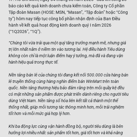
báo cáo kết quả kinh doanh chưa kiểm toán, Công ty Cổ phần
Tập đoàn Masan (HOSE: MSN, “Masan”, “Tập đoàn” hoặc “Công
ty”) hôm nay tiếp tục công bố phần nhận định của Ban Điều
hành về kết quả hoạt động kinh doanh quý I năm 2026
(“1Q2026”, “1Q”).
“Chúng tôi vừa trải qua một quý tăng trưởng mạnh mẽ, nhưng giá
trị lớn nhất nằm ở niềm tin vào tương lai. Hệ điều hành Tiêu dùng
không còn chỉ là một luận điểm hay ý tưởng, mà đã và đang vận
hành hiệu quả trong thực tế.
Nền tảng bán lẻ của chúng tôi đang kết nối 500.000 cửa hàng bán
lẻ truyền thống cùng hàng nghìn điểm bán WinMart trên toàn
quốc. Nền tảng thương hiệu bảo đảm rằng trên mỗi quầy kệ đều
có mặt những sản phẩm được phát triển dành riêng cho người tiêu
dùng Việt Nam. Nền tảng số hóa liên kết tất cả thành một thể
thống nhất, giúp mỗi tương tác thông minh hơn, mỗi trải nghiệm
tốt hơn và mỗi mức giá hợp lý hơn.
Khi ba động lực cùng vận hành đồng bộ, người tiêu dùng là bên
hưởng lợi nhiều nhất: sản phẩm tốt hơn, giá tốt hơn và khả năng