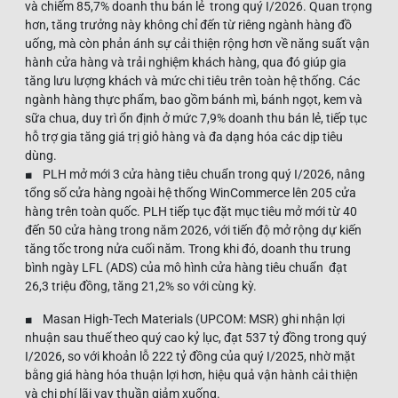
và chiếm 85,7% doanh thu bán lẻ trong quý I/2026. Quan trọng
hơn, tăng trưởng này không chỉ đến từ riêng ngành hàng đồ
uống, mà còn phản ánh sự cải thiện rộng hơn về năng suất vận
hành cửa hàng và trải nghiệm khách hàng, qua đó giúp gia
tăng lưu lượng khách và mức chi tiêu trên toàn hệ thống. Các
ngành hàng thực phẩm, bao gồm bánh mì, bánh ngọt, kem và
sữa chua, duy trì ổn định ở mức 7,9% doanh thu bán lẻ, tiếp tục
hỗ trợ gia tăng giá trị giỏ hàng và đa dạng hóa các dịp tiêu
dùng.
■ PLH mở mới 3 cửa hàng tiêu chuẩn trong quý I/2026, nâng
tổng số cửa hàng ngoài hệ thống WinCommerce lên 205 cửa
hàng trên toàn quốc. PLH tiếp tục đặt mục tiêu mở mới từ 40
đến 50 cửa hàng trong năm 2026, với tiến độ mở rộng dự kiến
tăng tốc trong nửa cuối năm. Trong khi đó, doanh thu trung
bình ngày LFL (ADS) của mô hình cửa hàng tiêu chuẩn đạt
26,3 triệu đồng, tăng 21,2% so với cùng kỳ.
■ Masan High-Tech Materials (UPCOM: MSR) ghi nhận lợi
nhuận sau thuế theo quý cao kỷ lục, đạt 537 tỷ đồng trong quý
I/2026, so với khoản lỗ 222 tỷ đồng của quý I/2025, nhờ mặt
bằng giá hàng hóa thuận lợi hơn, hiệu quả vận hành cải thiện
và chi phí lãi vay thuần giảm xuống.