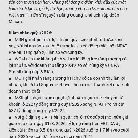
tiếp cận thuận tiện hơn. Chúng tôi đang ở điểm khởi đầu của một
hành trình tạo ra giá trị dài hạn, không chỉ cho Masan mà còn cho
Việt Nam.
”, Tiến sĩ Nguyễn Đăng Quang, Chủ tịch Tập đoàn
Masan.
Điểm nhấn quý I/2026:
■ MSN ghi nhận mức lợi nhuận quý I cao nhất từ trước đến
nay, với lợi nhuận sau thuế trước lợi ích cổ đông thiểu số (NPAT
Pre-MI) tăng gấp 2,0 lần so với cùng kỳ.
■ WCM tiếp tục khẳng định vai trò là động lực tăng trưởng có
lợi nhuận, với doanh thu tăng 29,4% so với cùng kỳ và NPAT
Pre-MI tăng gấp 3,5 lần.
■ MCH ghi nhận tăng trưởng hai chữ số cả doanh thu lẫn lợi
nhuận, khi Retail Supreme chuyển hóa rõ nét thành kết quả kinh
doanh thực chất.
■ MSR ghi nhận bước ngoặt lợi nhuận mạnh mẽ, chuyển từ
khoản lỗ 222 tỷ đồng trong quý I/2025 sang NPAT Pre-MI đạt
537 tỷ đồng trong quý I/2026.
■ Với giả định giá APT bình quân chỉ ở mức xấp xỉ một nửa giá
giao ngay tại ngày 31/3/2026, tỷ lệ nợ ròng trên EBITDA dự
kiến cải thiện từ 3,5 lần trong quý I/2026 xuống 1,7 lần vào cuối
năm 2026 và còn 0,1 lần vào cuối năm 2027.