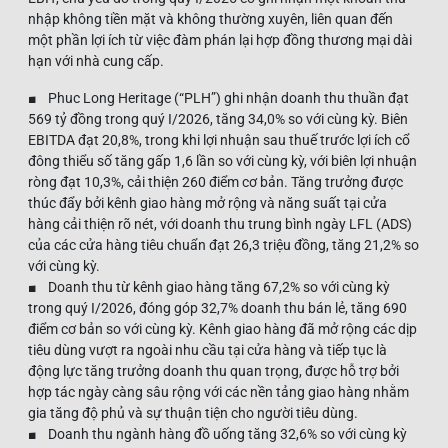
nhập không tiền mặt và không thường xuyên, liên quan đến
một phần lợi ích từ việc đàm phán lại hợp đồng thương mại dài
hạn với nhà cung cấp.
■ Phuc Long Heritage (“PLH”) ghi nhận doanh thu thuần đạt
569 tỷ đồng trong quý I/2026, tăng 34,0% so với cùng kỳ. Biên
EBITDA đạt 20,8%, trong khi lợi nhuận sau thuế trước lợi ích cổ
đông thiểu số tăng gấp 1,6 lần so với cùng kỳ, với biên lợi nhuận
ròng đạt 10,3%, cải thiện 260 điểm cơ bản. Tăng trưởng được
thúc đẩy bởi kênh giao hàng mở rộng và năng suất tại cửa
hàng cải thiện rõ nét, với doanh thu trung bình ngày LFL (ADS)
của các cửa hàng tiêu chuẩn đạt 26,3 triệu đồng, tăng 21,2% so
với cùng kỳ.
■ Doanh thu từ kênh giao hàng tăng 67,2% so với cùng kỳ
trong quý I/2026, đóng góp 32,7% doanh thu bán lẻ, tăng 690
điểm cơ bản so với cùng kỳ. Kênh giao hàng đã mở rộng các dịp
tiêu dùng vượt ra ngoài nhu cầu tại cửa hàng và tiếp tục là
động lực tăng trưởng doanh thu quan trọng, được hỗ trợ bởi
hợp tác ngày càng sâu rộng với các nền tảng giao hàng nhằm
gia tăng độ phủ và sự thuận tiện cho người tiêu dùng.
■ Doanh thu ngành hàng đồ uống tăng 32,6% so với cùng kỳ