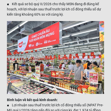
■ Kết quả sơ bộ quý II/2026 cho thấy MSN đang đi đúng kế
hoạch, với lợi nhuận sau thuế trước lợi ích cổ đông thiểu số dự
kiến tăng khoảng 60% so với cùng kỳ.
Bình luận về kết quả kinh doanh:
■ Lợi nhuận sau thuế trước lợi ích cổ đông thiểu số (NPAT Pre-
MI) quý I/2026 tăng gấp đôi so với cùng kỳ, đạt 1.974 tỷ đồng,