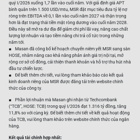
quý I/2026 xuống 1,7 lần vào cuối năm. Với giả định giá APT
bình quân trên 1.500 USD/mtu, MSR đặt mục tiêu đưa tỷ lệ nợ
ròng trên EBITDA về 0,1 lần vào cuối năm 2027 và thận trọng
hơn là đạt trạng thái tiền mặt ròng dương vào cuối năm 2028.
Điều này sẽ mở ra dư địa để giảm chi phí lãi vay, nâng cao chất
lượng lợi nhuận và tạo tiềm năng chi trả cổ tức trong những
năm tới.
■ Masan đã công bố kế hoạch chuyển niêm yết MSR sang sàn
HOSE, nhằm nâng cao khả năng phản ánh giá trị nội tại, mở
rộng cơ sở cổ đông, cải thiện thanh khoản và hỗ trợ thu hút nhà
đầu tư chiến lược.
■ Để biết thêm chi tiết, vui lòng tham khảo báo cáo kết quả
kinh doanh riêng của MSR được đăng tải trên website chính
thức của công ty.
■ Phần lợi nhuận mà Masan ghi nhận từ Techcombank
(“TCB”, HOSE: TCB) trong quý I/2026 đạt 1.316 tỷ đồng, tăng
11,8% so với cùng kỳ. Để biết thêm chi tiết về kết quả hoạt động
của TCB, vui lòng tham khảo trên website chính thức của ngân
hàng.
Kết quả tài chính hợp nhất: