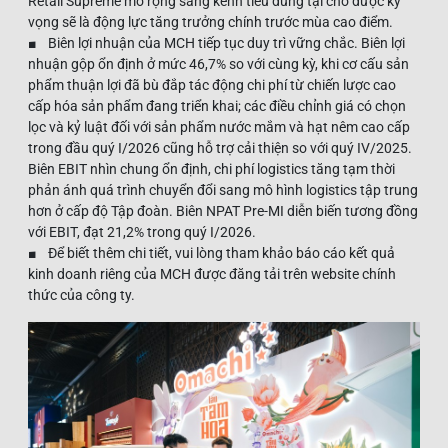
Retail Supreme mở rộng sang kênh tiêu dùng tại chỗ được kỳ
vọng sẽ là động lực tăng trưởng chính trước mùa cao điểm.
■ Biên lợi nhuận của MCH tiếp tục duy trì vững chắc. Biên lợi
nhuận gộp ổn định ở mức 46,7% so với cùng kỳ, khi cơ cấu sản
phẩm thuận lợi đã bù đắp tác động chi phí từ chiến lược cao
cấp hóa sản phẩm đang triển khai; các điều chỉnh giá có chọn
lọc và kỷ luật đối với sản phẩm nước mắm và hạt nêm cao cấp
trong đầu quý I/2026 cũng hỗ trợ cải thiện so với quý IV/2025.
Biên EBIT nhìn chung ổn định, chi phí logistics tăng tạm thời
phản ánh quá trình chuyển đổi sang mô hình logistics tập trung
hơn ở cấp độ Tập đoàn. Biên NPAT Pre-MI diễn biến tương đồng
với EBIT, đạt 21,2% trong quý I/2026.
■ Để biết thêm chi tiết, vui lòng tham khảo báo cáo kết quả
kinh doanh riêng của MCH được đăng tải trên website chính
thức của công ty.