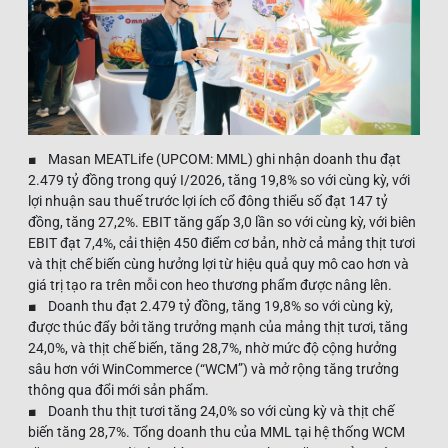
■ Masan MEATLife (UPCOM: MML) ghi nhận doanh thu đạt
2.479 tỷ đồng trong quý I/2026, tăng 19,8% so với cùng kỳ, với
lợi nhuận sau thuế trước lợi ích cổ đông thiểu số đạt 147 tỷ
đồng, tăng 27,2%. EBIT tăng gấp 3,0 lần so với cùng kỳ, với biên
EBIT đạt 7,4%, cải thiện 450 điểm cơ bản, nhờ cả mảng thịt tươi
và thịt chế biến cùng hưởng lợi từ hiệu quả quy mô cao hơn và
giá trị tạo ra trên mỗi con heo thương phẩm được nâng lên.
■ Doanh thu đạt 2.479 tỷ đồng, tăng 19,8% so với cùng kỳ,
được thúc đẩy bởi tăng trưởng mạnh của mảng thịt tươi, tăng
24,0%, và thịt chế biến, tăng 28,7%, nhờ mức độ cộng hưởng
sâu hơn với WinCommerce (“WCM”) và mở rộng tăng trưởng
thông qua đổi mới sản phẩm.
■ Doanh thu thịt tươi tăng 24,0% so với cùng kỳ và thịt chế
biến tăng 28,7%. Tổng doanh thu của MML tại hệ thống WCM