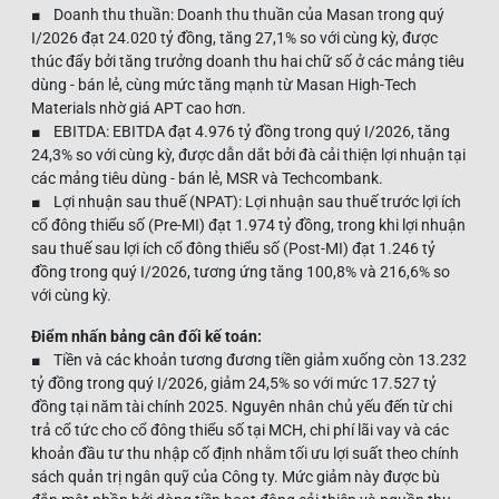
■ Doanh thu thuần: Doanh thu thuần của Masan trong quý
I/2026 đạt 24.020 tỷ đồng, tăng 27,1% so với cùng kỳ, được
thúc đẩy bởi tăng trưởng doanh thu hai chữ số ở các mảng tiêu
dùng - bán lẻ, cùng mức tăng mạnh từ Masan High-Tech
Materials nhờ giá APT cao hơn.
■ EBITDA: EBITDA đạt 4.976 tỷ đồng trong quý I/2026, tăng
24,3% so với cùng kỳ, được dẫn dắt bởi đà cải thiện lợi nhuận tại
các mảng tiêu dùng - bán lẻ, MSR và Techcombank.
■ Lợi nhuận sau thuế (NPAT): Lợi nhuận sau thuế trước lợi ích
cổ đông thiểu số (Pre-MI) đạt 1.974 tỷ đồng, trong khi lợi nhuận
sau thuế sau lợi ích cổ đông thiểu số (Post-MI) đạt 1.246 tỷ
đồng trong quý I/2026, tương ứng tăng 100,8% và 216,6% so
với cùng kỳ.
Điểm nhấn bảng cân đối kế toán:
■ Tiền và các khoản tương đương tiền giảm xuống còn 13.232
tỷ đồng trong quý I/2026, giảm 24,5% so với mức 17.527 tỷ
đồng tại năm tài chính 2025. Nguyên nhân chủ yếu đến từ chi
trả cổ tức cho cổ đông thiểu số tại MCH, chi phí lãi vay và các
khoản đầu tư thu nhập cố định nhằm tối ưu lợi suất theo chính
sách quản trị ngân quỹ của Công ty. Mức giảm này được bù