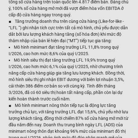
tổng số cửa hàng trên toàn quốc lên 4.817 điểm bán. Đáng chú
ý, 100% số cửa hàng mở mới đã vượt điểm hòa vốn EBITDA ở
cấp độ cửa hàng ngay trong quý.
■ Tăng trưởng doanh thu trên cùng cửa hàng (Like-for-like -
“LFL ”) ghi nhận tích cực trên tất cả mô hình, chủ yếu được dẫn
dắt bởi lưu lượng khách hàng tăng (số hóa đơn) khi mức độ
thâm nhập của bán lẻ hiện đại (“MT”) tiếp tục gia tăng:
▪ Mô hình minimart đạt tăng trưởng LFL 11,8% trong quý
I/2026, cao hơn mức 8,6% của quý I/2025.
▪ Mô hình siêu thị đạt tăng trưởng LFL 19,9% trong quý
I/2026, cao hơn mức 6,1% của quý I/2025, nhờ chương trình
nâng cấp cửa hàng giúp gia tăng lưu lượng khách. Đồng thời,
mô hình siêu thị ghi nhận EBIT dương với biên lợi nhuận 3,5%,
cải thiện 386 điểm cơ bản so với cùng kỳ. Tính đến tháng
3/2026, đã có 60 siêu thị hoàn tất nâng cấp, phần còn lại dự
kiến hoàn thành trước cuối năm.
■ Mô hình minimart nông thôn tiếp tục là động lực tăng
trưởng chủ lực, với tăng trưởng LFL đạt 15,6%, chủ yếu nhờ lưu
lượng khách tăng, đồng thời chiếm 87% số cửa hàng mở mới từ
đầu năm đến nay. Doanh thu trung bình ngày LFL (ADS) của
minimart nông thôn đạt khoảng 96% mức của minimart đô thị
trong quý I/2026, phản ánh mức độ đón nhận mạnh mẽ của