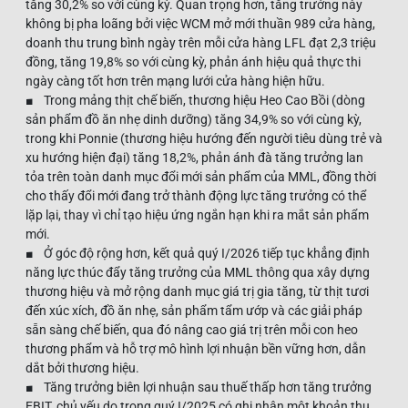
tăng 30,2% so với cùng kỳ. Quan trọng hơn, tăng trưởng này
không bị pha loãng bởi việc WCM mở mới thuần 989 cửa hàng,
doanh thu trung bình ngày trên mỗi cửa hàng LFL đạt 2,3 triệu
đồng, tăng 19,8% so với cùng kỳ, phản ánh hiệu quả thực thi
ngày càng tốt hơn trên mạng lưới cửa hàng hiện hữu.
■ Trong mảng thịt chế biến, thương hiệu Heo Cao Bồi (dòng
sản phẩm đồ ăn nhẹ dinh dưỡng) tăng 34,9% so với cùng kỳ,
trong khi Ponnie (thương hiệu hướng đến người tiêu dùng trẻ và
xu hướng hiện đại) tăng 18,2%, phản ánh đà tăng trưởng lan
tỏa trên toàn danh mục đổi mới sản phẩm của MML, đồng thời
cho thấy đổi mới đang trở thành động lực tăng trưởng có thể
lặp lại, thay vì chỉ tạo hiệu ứng ngắn hạn khi ra mắt sản phẩm
mới.
■ Ở góc độ rộng hơn, kết quả quý I/2026 tiếp tục khẳng định
năng lực thúc đẩy tăng trưởng của MML thông qua xây dựng
thương hiệu và mở rộng danh mục giá trị gia tăng, từ thịt tươi
đến xúc xích, đồ ăn nhẹ, sản phẩm tẩm ướp và các giải pháp
sẵn sàng chế biến, qua đó nâng cao giá trị trên mỗi con heo
thương phẩm và hỗ trợ mô hình lợi nhuận bền vững hơn, dẫn
dắt bởi thương hiệu.
■ Tăng trưởng biên lợi nhuận sau thuế thấp hơn tăng trưởng
EBIT, chủ yếu do trong quý I/2025 có ghi nhận một khoản thu