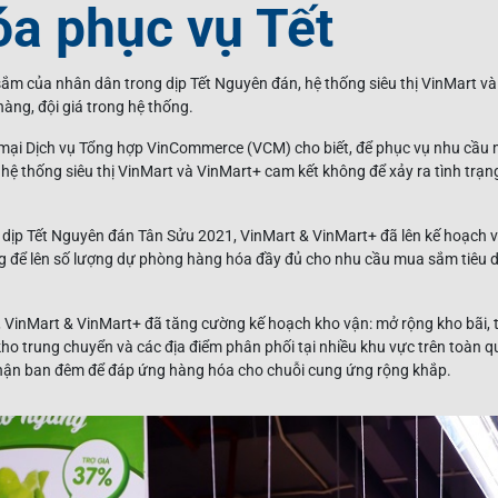
óa phục vụ Tết
ắm của nhân dân trong dịp Tết Nguyên đán, hệ thống siêu thị VinMart v
hàng, đội giá trong hệ thống.
mại Dịch vụ Tổng hợp VinCommerce (VCM) cho biết, để phục vụ nhu cầu
 hệ thống siêu thị VinMart và VinMart+ cam kết không để xảy ra tình trạn
dịp Tết Nguyên đán Tân Sửu 2021, VinMart & VinMart+ đã lên kế hoạch và
ng để lên số lượng dự phòng hàng hóa đầy đủ cho nhu cầu mua sắm tiêu 
, VinMart & VinMart+ đã tăng cường kế hoạch kho vận: mở rộng kho bãi, 
ho trung chuyển và các địa điểm phân phối tại nhiều khu vực trên toàn q
nhận ban đêm để đáp ứng hàng hóa cho chuỗi cung ứng rộng khắp.