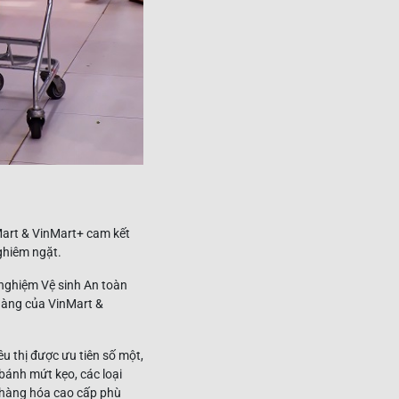
Mart & VinMart+ cam kết
ghiêm ngặt.
 nghiệm Vệ sinh An toàn
hàng của VinMart &
 thị được ưu tiên số một,
, bánh mứt kẹo, các loại
 hàng hóa cao cấp phù