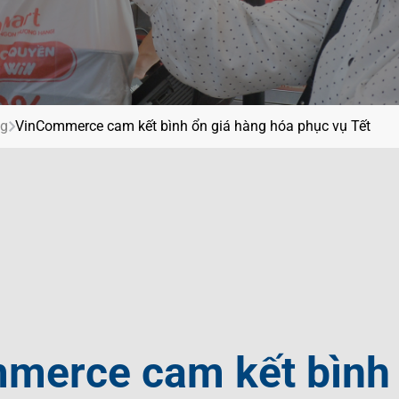
ội
g
ệt Nam
í
ng
VinCommerce cam kết bình ổn giá hàng hóa phục vụ Tết
merce cam kết bình 