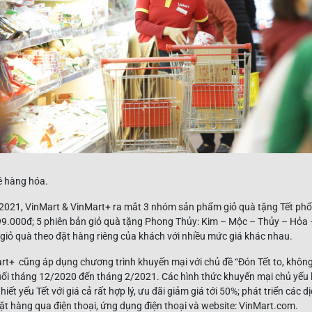
ê hàng hóa.
 2021, VinMart & VinMart+ ra mắt 3 nhóm sản phẩm giỏ quà tặng Tết phổ 
9.000đ; 5 phiên bản giỏ quà tặng Phong Thủy: Kim – Mộc – Thủy – Hỏa 
giỏ quà theo đặt hàng riêng của khách với nhiều mức giá khác nhau.
rt+ cũng áp dụng chương trình khuyến mại với chủ đề “Đón Tết to, không l
uối tháng 12/2020 đến tháng 2/2021. Các hình thức khuyến mại chủ yếu l
ết yếu Tết với giá cả rất hợp lý, ưu đãi giảm giá tới 50%; phát triển các d
t hàng qua điện thoại, ứng dụng điện thoại và website: VinMart.com.