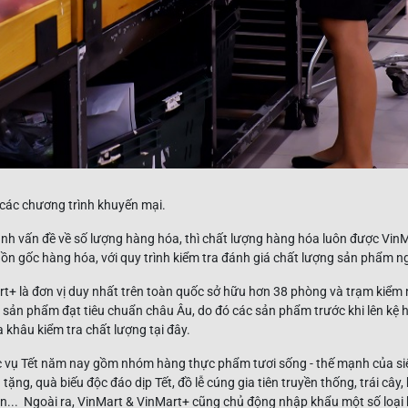
các chương trình khuyến mại.
ạnh vấn đề về số lượng hàng hóa, thì chất lượng hàng hóa luôn được Vin
ồn gốc hàng hóa, với quy trình kiểm tra đánh giá chất lượng sản phẩm n
rt+ là đơn vị duy nhất trên toàn quốc sở hữu hơn 38 phòng và trạm kiểm
sản phẩm đạt tiêu chuẩn châu Âu, do đó các sản phẩm trước khi lên kệ 
 khâu kiểm tra chất lượng tại đây.
vụ Tết năm nay gồm nhóm hàng thực phẩm tươi sống - thế mạnh của siêu
à tặng, quà biếu độc đáo dịp Tết, đồ lễ cúng gia tiên truyền thống, trái cây
ền... Ngoài ra, VinMart & VinMart+ cũng chủ động nhập khẩu một số loại