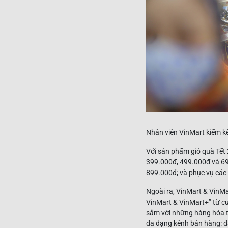
Nhân viên VinMart kiểm k
Với sản phẩm giỏ quà Tết
399.000đ, 499.000đ và 69
899.000đ; và phục vụ các 
Ngoài ra, VinMart & VinMa
VinMart & VinMart+” từ c
sắm với những hàng hóa thi
đa dạng kênh bán hàng: đặ