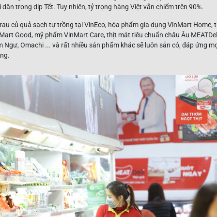
dân trong dịp Tết. Tuy nhiên, tỷ trọng hàng Việt vẫn chiếm trên 90%.
rau củ quả sạch tự trồng tại VinEco, hóa phẩm gia dụng VinMart Home,
art Good, mỹ phẩm VinMart Care, thịt mát tiêu chuẩn châu Âu MEATDeli
m Ngư, Omachi ... và rất nhiều sản phẩm khác sẽ luôn sẵn có, đáp ứng 
ng.