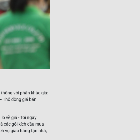
thông với phân khúc giá:
– Thổ đồng giá bán
o về giá - Tới ngay
à các gói kích cầu mua
ịch vụ giao hàng tận nhà,