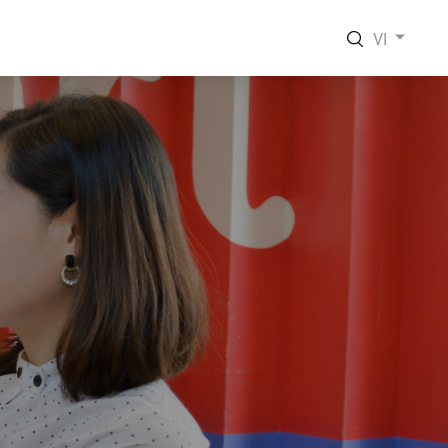
VI
EN
VI