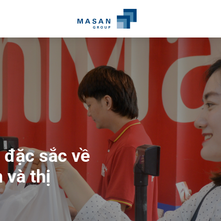
 đặc sắc về
san
và thị
g