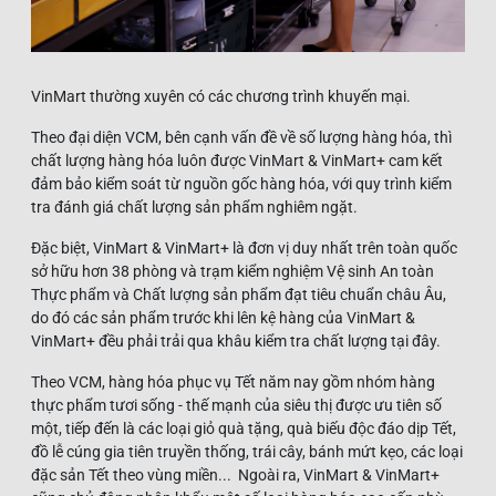
VinMart thường xuyên có các chương trình khuyến mại.
Theo đại diện VCM, bên cạnh vấn đề về số lượng hàng hóa, thì
chất lượng hàng hóa luôn được VinMart & VinMart+ cam kết
đảm bảo kiểm soát từ nguồn gốc hàng hóa, với quy trình kiểm
tra đánh giá chất lượng sản phẩm nghiêm ngặt.
Đặc biệt, VinMart & VinMart+ là đơn vị duy nhất trên toàn quốc
sở hữu hơn 38 phòng và trạm kiểm nghiệm Vệ sinh An toàn
Thực phẩm và Chất lượng sản phẩm đạt tiêu chuẩn châu Âu,
do đó các sản phẩm trước khi lên kệ hàng của VinMart &
VinMart+ đều phải trải qua khâu kiểm tra chất lượng tại đây.
Theo VCM, hàng hóa phục vụ Tết năm nay gồm nhóm hàng
thực phẩm tươi sống - thế mạnh của siêu thị được ưu tiên số
một, tiếp đến là các loại giỏ quà tặng, quà biếu độc đáo dịp Tết,
đồ lễ cúng gia tiên truyền thống, trái cây, bánh mứt kẹo, các loại
đặc sản Tết theo vùng miền... Ngoài ra, VinMart & VinMart+