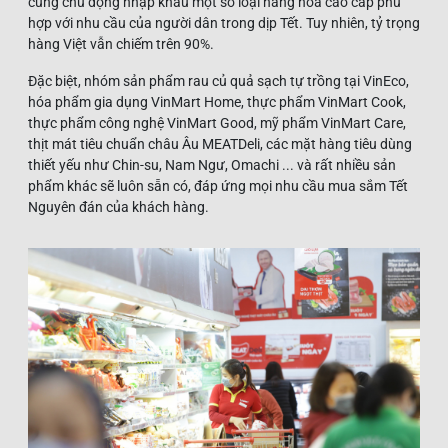
cũng chủ động nhập khẩu một số loại hàng hóa cao cấp phù
hợp với nhu cầu của người dân trong dịp Tết. Tuy nhiên, tỷ trọng
hàng Việt vẫn chiếm trên 90%.
Đặc biệt, nhóm sản phẩm rau củ quả sạch tự trồng tại VinEco,
hóa phẩm gia dụng VinMart Home, thực phẩm VinMart Cook,
thực phẩm công nghệ VinMart Good, mỹ phẩm VinMart Care,
thịt mát tiêu chuẩn châu Âu MEATDeli, các mặt hàng tiêu dùng
thiết yếu như Chin-su, Nam Ngư, Omachi ... và rất nhiều sản
phẩm khác sẽ luôn sẵn có, đáp ứng mọi nhu cầu mua sắm Tết
Nguyên đán của khách hàng.