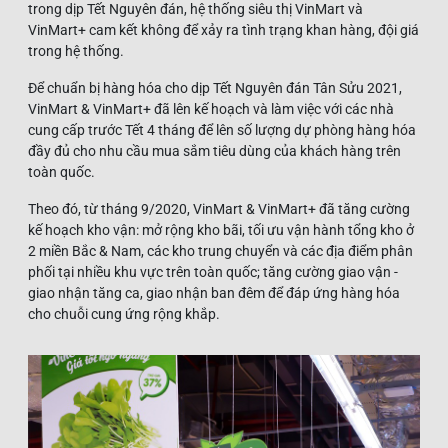
trong dịp Tết Nguyên đán, hệ thống siêu thị VinMart và
VinMart+ cam kết không để xảy ra tình trạng khan hàng, đội giá
trong hệ thống.
Để chuẩn bị hàng hóa cho dịp Tết Nguyên đán Tân Sửu 2021,
VinMart & VinMart+ đã lên kế hoạch và làm việc với các nhà
cung cấp trước Tết 4 tháng để lên số lượng dự phòng hàng hóa
đầy đủ cho nhu cầu mua sắm tiêu dùng của khách hàng trên
toàn quốc.
Theo đó, từ tháng 9/2020, VinMart & VinMart+ đã tăng cường
kế hoạch kho vận: mở rộng kho bãi, tối ưu vận hành tổng kho ở
2 miền Bắc & Nam, các kho trung chuyển và các địa điểm phân
phối tại nhiều khu vực trên toàn quốc; tăng cường giao vận -
giao nhận tăng ca, giao nhận ban đêm để đáp ứng hàng hóa
cho chuỗi cung ứng rộng khắp.