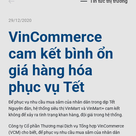
Tin tức thị trường
Liên Hệ
Trách Nhiệm Xã Hội
Tin Tức Thị Trường
Thư Viện Ảnh
Ngôn Ngữ
Tin Đầu Tư Tại Việt Nam
Thông Cáo Báo Chí
29/12/2020
VinCommerce
VI
EN
cam kết bình ổn
giá hàng hóa
phục vụ Tết
Để phục vụ nhu cầu mua sắm của nhân dân trong dịp Tết
Nguyên đán, hệ thống siêu thị VinMart và VinMart+ cam kết
không để xảy ra tình trạng khan hàng, đội giá trong hệ thống.
Công ty Cổ phần Thương mại Dịch vụ Tổng hợp VinCommerce
(VCM) cho biết, để phục vụ nhu cầu mua sắm của nhân dân