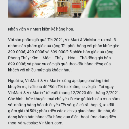
Nhân viên VinMart kiểm kê hàng hóa.
Với sản phẩm giỏ quà Tết 2021, VinMart & VinMart+ ra mắt 3
nhóm sản phẩm giỏ quà tặng Tết phổ thông với phân khúc giá:
399.000đ, 499.000đ và 699.000đ; 5 phiên bản giỏ quà tặng
Phong Thủy: Kim – Mộc – Thủy – Hỏa – Thổ đồng giá bán
899.000đ; và phục vụ các giỏ quà theo đặt hàng riêng của
khách với nhiều mức giá khác nhau.
Ngoài ra, VinMart & VinMart+ cũng áp dụng chương trình
khuyến mại với chủ đề “Đón Tết to, không lo về giá - Tới ngay
VinMart & VinMart+” từ cuối tháng 12/2020 đến tháng 2/2021.
Các hình thức khuyến mại chủ yếu là các gói kích cầu mua sắm
với những hàng hóa thiết yếu Tết với giá cả rất hợp lý, ưu đãi
giảm giá tới 50%; phát triển các dịch vụ giao hàng tận nhà, đa
dạng kênh bán hàng: đặt hàng qua điện thoại, ứng dụng điện
thoại và website: VinMart.com.