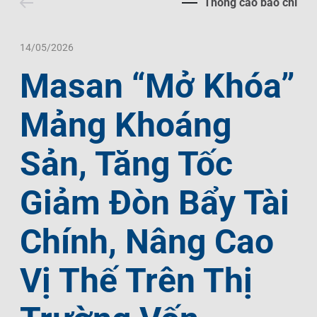
Thông cáo báo chí
Liên Hệ
Trách Nhiệm Xã Hội
Tin Tức Thị Trường
Thư Viện Ảnh
Ngôn Ngữ
Tin Đầu Tư Tại Việt Nam
Thông Cáo Báo Chí
14/05/2026
Masan “Mở Khóa”
VI
EN
Mảng Khoáng
Sản, Tăng Tốc
Giảm Đòn Bẩy Tài
Chính, Nâng Cao
Vị Thế Trên Thị