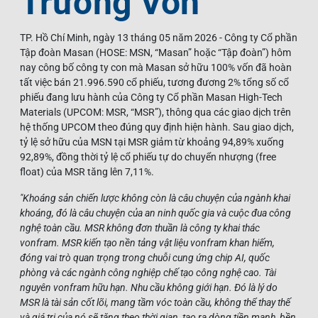
Trường Vốn
TP. Hồ Chí Minh, ngày 13 tháng 05 năm 2026 - Công ty Cổ phần
Tập đoàn Masan (HOSE: MSN, “Masan” hoặc “Tập đoàn”) hôm
nay công bố công ty con mà Masan sở hữu 100% vốn đã hoàn
tất việc bán 21.996.590 cổ phiếu, tương đương 2% tổng số cổ
phiếu đang lưu hành của Công ty Cổ phần Masan High-Tech
Materials (UPCOM: MSR, “MSR”), thông qua các giao dịch trên
hệ thống UPCOM theo đúng quy định hiện hành. Sau giao dịch,
tỷ lệ sở hữu của MSN tại MSR giảm từ khoảng 94,89% xuống
92,89%, đồng thời tỷ lệ cổ phiếu tự do chuyển nhượng (free
float) của MSR tăng lên 7,11%.
"Khoáng sản chiến lược không còn là câu chuyện của ngành khai
khoáng, đó là câu chuyện của an ninh quốc gia và cuộc đua công
nghệ toàn cầu. MSR không đơn thuần là công ty khai thác
vonfram. MSR kiến tạo nền tảng vật liệu vonfram khan hiếm,
đóng vai trò quan trọng trong chuỗi cung ứng chip AI, quốc
phòng và các ngành công nghiệp chế tạo công nghệ cao. Tài
nguyên vonfram hữu hạn. Nhu cầu không giới hạn. Đó là lý do
MSR là tài sản cốt lõi, mang tầm vóc toàn cầu, không thể thay thế
và giá trị của nó sẽ tăng theo thời gian, tạo ra dòng tiền mạnh, bền