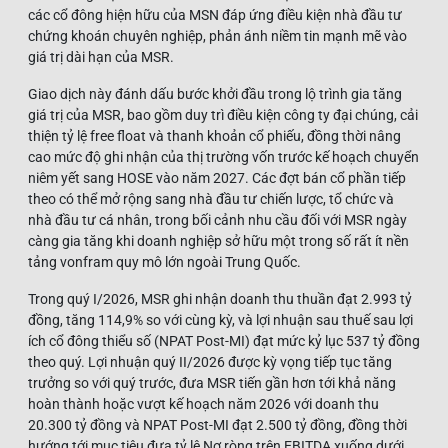
các cổ đông hiện hữu của MSN đáp ứng điều kiện nhà đầu tư
chứng khoán chuyên nghiệp, phản ánh niềm tin mạnh mẽ vào
giá trị dài hạn của MSR.
Giao dịch này đánh dấu bước khởi đầu trong lộ trình gia tăng
giá trị của MSR, bao gồm duy trì điều kiện công ty đại chúng, cải
thiện tỷ lệ free float và thanh khoản cổ phiếu, đồng thời nâng
cao mức độ ghi nhận của thị trường vốn trước kế hoạch chuyển
niêm yết sang HOSE vào năm 2027. Các đợt bán cổ phần tiếp
theo có thể mở rộng sang nhà đầu tư chiến lược, tổ chức và
nhà đầu tư cá nhân, trong bối cảnh nhu cầu đối với MSR ngày
càng gia tăng khi doanh nghiệp sở hữu một trong số rất ít nền
tảng vonfram quy mô lớn ngoài Trung Quốc.
Trong quý I/2026, MSR ghi nhận doanh thu thuần đạt 2.993 tỷ
đồng, tăng 114,9% so với cùng kỳ, và lợi nhuận sau thuế sau lợi
ích cổ đông thiểu số (NPAT Post-MI) đạt mức kỷ lục 537 tỷ đồng
theo quý. Lợi nhuận quý II/2026 được kỳ vọng tiếp tục tăng
trưởng so với quý trước, đưa MSR tiến gần hơn tới khả năng
hoàn thành hoặc vượt kế hoạch năm 2026 với doanh thu
20.300 tỷ đồng và NPAT Post-MI đạt 2.500 tỷ đồng, đồng thời
hướng tới mục tiêu đưa tỷ lệ Nợ ròng trên EBITDA xuống dưới