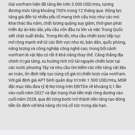
Giá vonfram hiện đã tăng lên trên 3.000 USD/mtu, tương
đương mức tăng khoảng 700% trong 12 tháng qua. Động lực
tăng giá đến từ nhiều yếu tố mang tính cấu trúc như các mỏ
khai thác lâu năm, chất lượng quặng suy giảm, thời gian phát
triển dự án kéo dài, yêu cầu vốn đầu tư lớn và việc Trung Quốc
siết chặt xuất khẩu. Trong khi đó, nhu cầu chiến lược tiếp tục
mở rộng mạnh mẽ từ các lĩnh vực như AI, bán dẫn, quốc phòng,
năng lượng và công nghiệp công nghệ cao, trong bối cảnh
vonfram là vật liệu có rất ít khả năng thay thế. Căng thẳng địa
chính trị gia tăng, xu hướng tích trữ tài nguyên chiến lược tại
các nước phương Tây và nhu cầu tìm kiếm các nền tảng vật liệu
an toàn, ổn định tiếp tục củng cố giá trị chiến lược của vonfram.
Với giả định giá APT bình quân duy trì trên 1.500 USD/mtu, MSR
đặt mục tiêu đưa tỷ lệ Nợ ròng trên EBITDA về khoảng 0,1 lần
vào cuối năm 2027 và đạt trạng thái tiền mặt ròng dương vào
cuối năm 2028, qua đó từng bước trở thành nền tảng tạo dòng
tiền ổn định với khả năng chi trả cổ tức trong dài hạn.