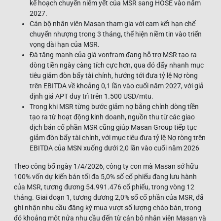
kế hoạch chuyển niêm yết của MSR sang HOSE vào năm
2027.
Cán bộ nhân viên Masan tham gia với cam kết hạn chế
chuyển nhượng trong 3 tháng, thể hiện niềm tin vào triển
vọng dài hạn của MSR.
Đà tăng mạnh của giá vonfram đang hỗ trợ MSR tạo ra
dòng tiền ngày càng tích cực hơn, qua đó đẩy nhanh mục
tiêu giảm đòn bẩy tài chính, hướng tới đưa tỷ lệ Nợ ròng
trên EBITDA về khoảng 0,1 lần vào cuối năm 2027, với giả
định giá APT duy trì trên 1.500 USD/mtu.
Trong khi MSR từng bước giảm nợ bằng chính dòng tiền
tạo ra từ hoạt động kinh doanh, nguồn thu từ các giao
dịch bán cổ phần MSR cũng giúp Masan Group tiếp tục
giảm đòn bẩy tài chính, với mục tiêu đưa tỷ lệ Nợ ròng trên
EBITDA của MSN xuống dưới 2,0 lần vào cuối năm 2026
Theo công bố ngày 1/4/2026, công ty con mà Masan sở hữu
100% vốn dự kiến bán tối đa 5,0% số cổ phiếu đang lưu hành
của MSR, tương đương 54.991.476 cổ phiếu, trong vòng 12
tháng. Giai đoạn 1, tương đương 2,0% số cổ phần của MSR, đã
ghi nhận nhu cầu đăng ký mua vượt số lượng chào bán, trong
đó khoảng một nửa nhu cầu đến từ cán bộ nhân viên Masan và