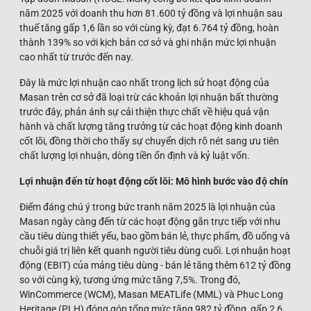
năm 2025 với doanh thu hơn 81.600 tỷ đồng và lợi nhuận sau
thuế tăng gấp 1,6 lần so với cùng kỳ, đạt 6.764 tỷ đồng, hoàn
thành 139% so với kịch bản cơ sở và ghi nhận mức lợi nhuận
cao nhất từ trước đến nay.
Đây là mức lợi nhuận cao nhất trong lịch sử hoạt động của
Masan trên cơ sở đã loại trừ các khoản lợi nhuận bất thường
trước đây, phản ánh sự cải thiện thực chất về hiệu quả vận
hành và chất lượng tăng trưởng từ các hoạt động kinh doanh
cốt lõi, đồng thời cho thấy sự chuyển dịch rõ nét sang ưu tiên
chất lượng lợi nhuận, dòng tiền ổn định và kỷ luật vốn.
Lợi nhuận đến từ hoạt động cốt lõi: Mô hình bước vào độ chín
Điểm đáng chú ý trong bức tranh năm 2025 là lợi nhuận của
Masan ngày càng đến từ các hoạt động gắn trực tiếp với nhu
cầu tiêu dùng thiết yếu, bao gồm bán lẻ, thực phẩm, đồ uống và
chuỗi giá trị liên kết quanh người tiêu dùng cuối. Lợi nhuận hoạt
động (EBIT) của mảng tiêu dùng - bán lẻ tăng thêm 612 tỷ đồng
so với cùng kỳ, tương ứng mức tăng 7,5%. Trong đó,
WinCommerce (WCM), Masan MEATLife (MML) và Phuc Long
Heritage (PLH) đóng góp tổng mức tăng 982 tỷ đồng, gấp 2,6