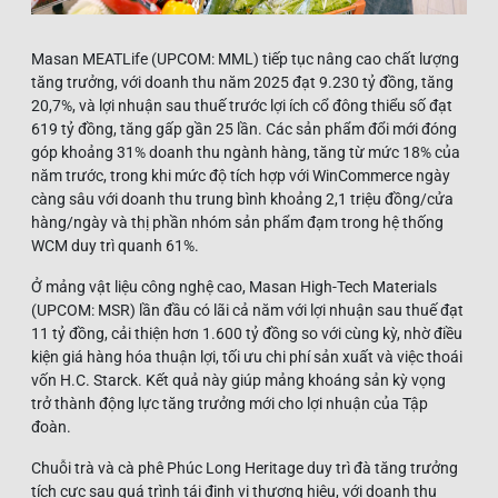
Masan MEATLife (UPCOM: MML) tiếp tục nâng cao chất lượng
tăng trưởng, với doanh thu năm 2025 đạt 9.230 tỷ đồng, tăng
20,7%, và lợi nhuận sau thuế trước lợi ích cổ đông thiểu số đạt
619 tỷ đồng, tăng gấp gần 25 lần. Các sản phẩm đổi mới đóng
góp khoảng 31% doanh thu ngành hàng, tăng từ mức 18% của
năm trước, trong khi mức độ tích hợp với WinCommerce ngày
càng sâu với doanh thu trung bình khoảng 2,1 triệu đồng/cửa
hàng/ngày và thị phần nhóm sản phẩm đạm trong hệ thống
WCM duy trì quanh 61%.
Ở mảng vật liệu công nghệ cao, Masan High-Tech Materials
(UPCOM: MSR) lần đầu có lãi cả năm với lợi nhuận sau thuế đạt
11 tỷ đồng, cải thiện hơn 1.600 tỷ đồng so với cùng kỳ, nhờ điều
kiện giá hàng hóa thuận lợi, tối ưu chi phí sản xuất và việc thoái
vốn H.C. Starck. Kết quả này giúp mảng khoáng sản kỳ vọng
trở thành động lực tăng trưởng mới cho lợi nhuận của Tập
đoàn.
Chuỗi trà và cà phê Phúc Long Heritage duy trì đà tăng trưởng
tích cực sau quá trình tái định vị thương hiệu, với doanh thu