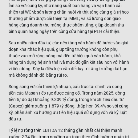
lần so với cùng kỳ, nhờ năng suất bán hàng và vận hành cải
thiện tại WCM; sản lượng chăn nuôi và thịt tăng cùng giá trị heo
thương phẩm được cải thiện tại MML; và số lượng đơn giao
hàng cùng doanh thu mảng thực phẩm tăng, giúp doanh thu
bình quân hàng ngày trên cùng cửa hàng tại PLH cải thiện.
Sau nhiều năm đầu tư, các nền tảng vận hành đã bước vào giai
đoạn khai thác hiệu quả, giúp tăng trưởng không còn phụ
thuộc vào mở rộng nóng mà đến từ hiệu quả vận hành, khả
năng tận dụng hệ sinh thái và mức độ gắn kết sâu hơn với hành
vi tiêu dùng. Đây là điều kiện cần để duy trì tăng trưởng dài hạn
mà không đánh đổi bằng rủi ro.
Song song với cải thiện lợi nhuận, cấu trúc tài chính và dòng
tiền của Masan tiếp tục được củng cố. Trong năm 2025, dòng
tiền tự do đạt khoảng 9.309 tỷ đồng, trong khi chi tiêu đầu tư
(Capex) giảm xuống 1.879 tỷ đồng, thấp hơn 39,4% so với cùng
kỳ, phản ánh xu hướng ưu tiên hiệu quả sử dụng vốn và kỷ luật
đầu tư.
Tỷ lệ nợ ròng trên EBITDA 12 tháng gần nhất cải thiện mạnh
xuống 2,74 lần, trong ngưỡng an toàn theo định hướng quản trị