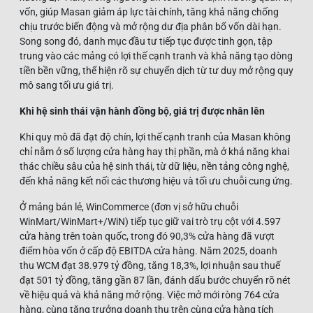
vốn, giúp Masan giảm áp lực tài chính, tăng khả năng chống
chịu trước biến động và mở rộng dư địa phân bổ vốn dài hạn.
Song song đó, danh mục đầu tư tiếp tục được tinh gọn, tập
trung vào các mảng có lợi thế cạnh tranh và khả năng tạo dòng
tiền bền vững, thể hiện rõ sự chuyển dịch từ tư duy mở rộng quy
mô sang tối ưu giá trị.
Khi hệ sinh thái vận hành đồng bộ, giá trị được nhân lên
Khi quy mô đã đạt độ chín, lợi thế cạnh tranh của Masan không
chỉ nằm ở số lượng cửa hàng hay thị phần, mà ở khả năng khai
thác chiều sâu của hệ sinh thái, từ dữ liệu, nền tảng công nghệ,
đến khả năng kết nối các thương hiệu và tối ưu chuỗi cung ứng.
Ở mảng bán lẻ, WinCommerce (đơn vị sở hữu chuỗi
WinMart/WinMart+/WiN) tiếp tục giữ vai trò trụ cột với 4.597
cửa hàng trên toàn quốc, trong đó 90,3% cửa hàng đã vượt
điểm hòa vốn ở cấp độ EBITDA cửa hàng. Năm 2025, doanh
thu WCM đạt 38.979 tỷ đồng, tăng 18,3%, lợi nhuận sau thuế
đạt 501 tỷ đồng, tăng gần 87 lần, đánh dấu bước chuyển rõ nét
về hiệu quả và khả năng mở rộng. Việc mở mới ròng 764 cửa
hàng, cùng tăng trưởng doanh thu trên cùng cửa hàng tích