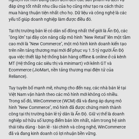
đáp ứng tốt nhất nhu cầu của họ cũng như tạo ra cách thức
mua hàng thuận tiện nhất cho họ. Dữ liệu và công nghệ là các
yếu tố giúp doanh nghiệp làm được điều đó.
Tại thị trường bán lẻ có dân số đông nhất thế giới là Ấn Độ, các
"ông lớn" tại đây còn nâng cấp mô hình "New Retail" lên một tầm
cao mới là "New Commerce", một mô hình kinh doanh kiến tạo
trên nền tảng thương mại mới để phục vụ 1.5 tỷ người Ấn Độ
qua việc thiết lập hệ thống bán hàng offline & online ở cả kênh
MT (Hệ thống các siêu thị và minimart) với kênh GT và
Ecommerce (JioMart, nền tảng thương mại điện tử của
Reliance).
Tuy tuyên bố mạnh mẽ, nhưng cho đến nay, các nhà bán lẻ tại
Việt Nam vận hành theo các mô hình mới không có nhiều.
Trong số đó, WinCommerce (WCM) đã và đang áp dụng mô
hình "New Commerce", mô hình đã được chứng minh thành
công tại thị trường bán lẻ tỷ dân là Ấn Độ. Giữ vị thế là doanh
nghiệp sở hữu số lượng điểm bán lớn nhất, nằm trong hệ sinh
thái tiêu dùng - bán lẻ - tài chính và công nghệ, WinCommerce
đã và đang kinh doanh có lợi nhuận bền vững.