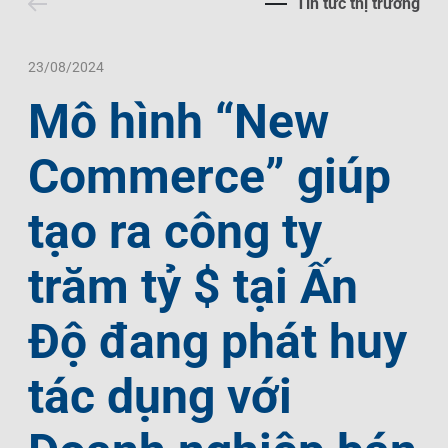
Tin tức thị trường
Liên Hệ
Trách Nhiệm Xã Hội
Tin Tức Thị Trường
Thư Viện Ảnh
Ngôn Ngữ
Tin Đầu Tư Tại Việt Nam
Thông Cáo Báo Chí
23/08/2024
Mô hình “New
VI
EN
Commerce” giúp
tạo ra công ty
trăm tỷ $ tại Ấn
Độ đang phát huy
tác dụng với