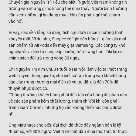
Chuyên gia Nguyễn Trí Hiếu cho biết: "Người Việt Nam không tin
tưởng vào những gì họ không thể nhìn thấy. Người bình thường
cần xem những gì họ đang mua. Họ cần phải ngửi nó, chạm
vào nó".
Vì vậy, các nền tảng số đang tích cực đưa ra các chương trình
khuyến mãi. Ví dụ như, Shopee có "giờ săn hàng" - giảm giá mọi
sản phẩm, từ AirPods đến máy giặt Samsung. Các công ty khởi
nghiệp về ví điện tử cung cấp chứng từ rõ ràng hơn. Tiki lại có
chính sách đổi trả trong vòng 30 ngày.
Chị Nguyễn Thị Kim Chi, 31 tuổi, ở Hà Nội, làm việc tại một trang
web truyền thông giải trí, cho biết sự tập trung vào khách hàng
của các trang thương mại điện tử và ưu đãi giá đến 70% đã
thuyết phục được cô.
"Thông thường khách hàng phải đến tận cửa hàng để phàn nàn
về các sản phẩm kém chất lượng, thậm chí đôi khi còn phải
tranh luận" Chi nói, "nhưng họ vẫn không thể khắc phục được
gì".
Ông Matthaes cho biết, đại dịch đã thúc đẩy ngành bán lẻ kỹ
thuật số, với 30% người Việt Nam bắt đầu mua mọi thứ, từ thực