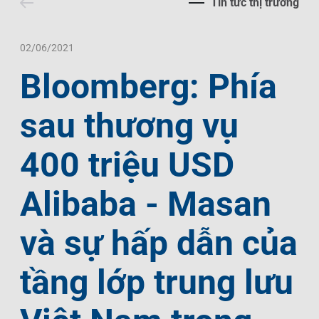
Tin tức thị trường
Liên Hệ
Trách Nhiệm Xã Hội
Tin Tức Thị Trường
Thư Viện Ảnh
Ngôn Ngữ
Tin Đầu Tư Tại Việt Nam
Thông Cáo Báo Chí
02/06/2021
Bloomberg: Phía
VI
EN
sau thương vụ
400 triệu USD
Alibaba - Masan
và sự hấp dẫn của
tầng lớp trung lưu