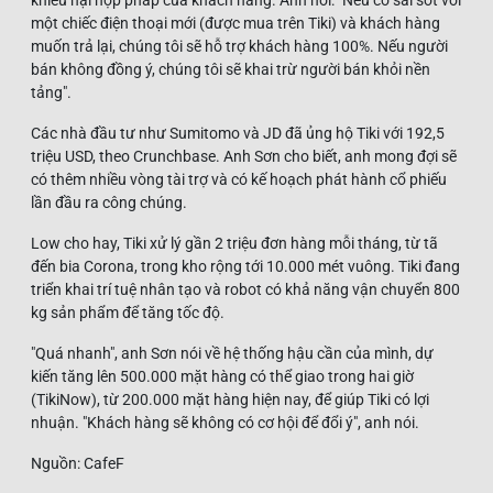
một chiếc điện thoại mới (được mua trên Tiki) và khách hàng
muốn trả lại, chúng tôi sẽ hỗ trợ khách hàng 100%. Nếu người
bán không đồng ý, chúng tôi sẽ khai trừ người bán khỏi nền
tảng".
Các nhà đầu tư như Sumitomo và JD đã ủng hộ Tiki với 192,5
triệu USD, theo Crunchbase. Anh Sơn cho biết, anh mong đợi sẽ
có thêm nhiều vòng tài trợ và có kế hoạch phát hành cổ phiếu
lần đầu ra công chúng.
Low cho hay, Tiki xử lý gần 2 triệu đơn hàng mỗi tháng, từ tã
đến bia Corona, trong kho rộng tới 10.000 mét vuông. Tiki đang
triển khai trí tuệ nhân tạo và robot có khả năng vận chuyển 800
kg sản phẩm để tăng tốc độ.
"Quá nhanh", anh Sơn nói về hệ thống hậu cần của mình, dự
kiến ​​tăng lên 500.000 mặt hàng có thể giao trong hai giờ
(TikiNow), từ 200.000 mặt hàng hiện nay, để giúp Tiki có lợi
nhuận. "Khách hàng sẽ không có cơ hội để đổi ý", anh nói.
Nguồn: CafeF