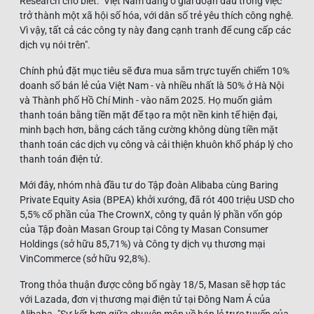
Research cho biết: "Việt Nam đang ở giai đoạn đầu trong việc
trở thành một xã hội số hóa, với dân số trẻ yêu thích công nghệ.
Vì vậy, tất cả các công ty này đang cạnh tranh để cung cấp các
dịch vụ nói trên".
Chính phủ đặt mục tiêu sẽ đưa mua sắm trực tuyến chiếm 10%
doanh số bán lẻ của Việt Nam - và nhiều nhất là 50% ở Hà Nội
và Thành phố Hồ Chí Minh - vào năm 2025. Họ muốn giảm
thanh toán bằng tiền mặt để tạo ra một nền kinh tế hiện đại,
minh bạch hơn, bằng cách tăng cường không dùng tiền mặt
thanh toán các dịch vụ công và cải thiện khuôn khổ pháp lý cho
thanh toán điện tử.
Mới đây, nhóm nhà đầu tư do Tập đoàn Alibaba cùng Baring
Private Equity Asia (BPEA) khởi xướng, đã rót 400 triệu USD cho
5,5% cổ phần của The CrownX, công ty quản lý phần vốn góp
của Tập đoàn Masan Group tại Công ty Masan Consumer
Holdings (sở hữu 85,71%) và Công ty dịch vụ thương mại
VinCommerce (sở hữu 92,8%).
Trong thỏa thuận được công bố ngày 18/5, Masan sẽ hợp tác
với Lazada, đơn vị thương mại điện tử tại Đông Nam Á của
Alibaba. "Sự kết hợp giữa chuyên môn về bán lẻ trực tuyến của