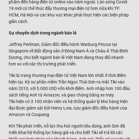
phẩm đến hàng điện tử online vào năm ngoái. Làn sóng Covid-
19 mới có thể thúc đẩy thương mại điện tử hơn nữa khi TP.
HCM, Hà Nội và các khu vực khác phải thực hiện các biện pháp
giãn cách.
Sự chuyển dịch trong ngành bán lẻ
Jeffrey Perlman, Giám đốc điều hành Warburg Pincus tại
Singapore về Bất động sản ở Đông Nam Á và Châu Á Thái Bình
Dương, cho biết ngành bán lẻ Việt Nam đang thay đổi nhanh
hơn so với các thị trường phát triển.
Tiki là trang thương mại điện tử Việt Nam lớn nhất ở thời điểm
hiện tại. Kỹ sư phần mềm Trần Ngọc Thái Sơn ra mắt Tiki vào
năm 2010, với 5.000 USD vốn khởi điểm. Anh nhập hơn 100 đầu
sách tiếng Anh từ Amazon, và giao chúng bằng xe máy.
Tiki hiện có 3.100 nhân viên và hệ thống quản lý kho hàng hiện
đại được giám sát bởi Henry Low, cựu giám đốc điều hành của
Amazon và Coupang.
Khi Tiki phát triển, nỗ lực thu hút người tiêu dùng, anh Sơn đã
triển khai hệ thống lọc hàng giả và cho biết Tiki sẽ trả lời các
khiếu nại hợp pháp của khách hàng. Anh nói: "Nếu có sai sót với