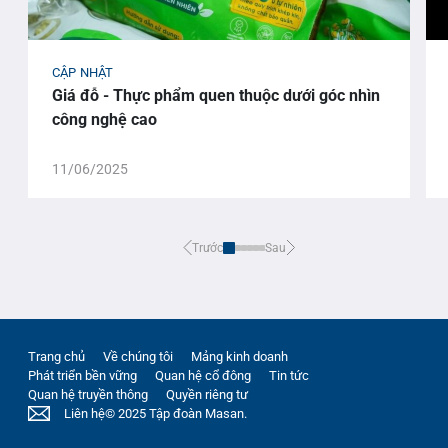
CẬP NHẬT
Giá đỗ - Thực phẩm quen thuộc dưới góc nhìn
công nghệ cao
11/06/2025
Trước
Sau
Trang chủ
Về chúng tôi
Mảng kinh doanh
Phát triển bền vững
Quan hệ cổ đông
Tin tức
Quan hệ truyền thông
Quyền riêng tư
Liên hệ
© 2025 Tập đoàn Masan.