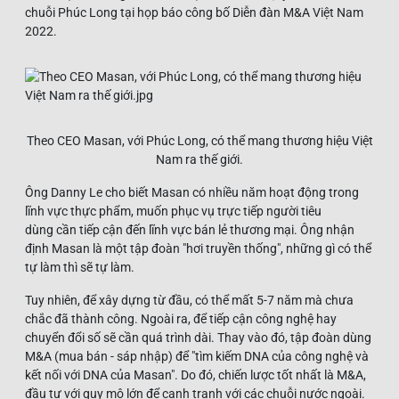
chuỗi Phúc Long tại họp báo công bố Diễn đàn M&A Việt Nam
2022.
Theo CEO Masan, với Phúc Long, có thể mang thương hiệu Việt
Nam ra thế giới.
Ông Danny Le cho biết Masan có nhiều năm hoạt động trong
lĩnh vực thực phẩm, muốn phục vụ trực tiếp người tiêu
dùng cần tiếp cận đến lĩnh vực bán lẻ thương mại. Ông nhận
định Masan là một tập đoàn "hơi truyền thống", những gì có thể
tự làm thì sẽ tự làm.
Tuy nhiên, để xây dựng từ đầu, có thể mất 5-7 năm mà chưa
chắc đã thành công. Ngoài ra, để tiếp cận công nghệ hay
chuyển đổi số sẽ cần quá trình dài. Thay vào đó, tập đoàn dùng
M&A (mua bán - sáp nhập) để "tìm kiếm DNA của công nghệ và
kết nối với DNA của Masan". Do đó, chiến lược tốt nhất là M&A,
đầu tư với quy mô lớn để cạnh tranh với các chuỗi nước ngoài.