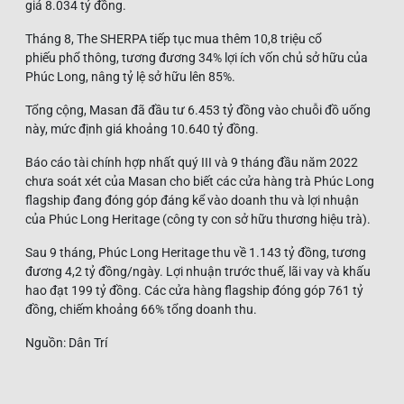
giá 8.034 tỷ đồng.
Tháng 8, The SHERPA tiếp tục mua thêm 10,8 triệu cổ
phiếu phổ thông, tương đương 34% lợi ích vốn chủ sở hữu của
Phúc Long, nâng tỷ lệ sở hữu lên 85%.
Tổng cộng, Masan đã đầu tư 6.453 tỷ đồng vào chuỗi đồ uống
này, mức định giá khoảng 10.640 tỷ đồng.
Báo cáo tài chính hợp nhất quý III và 9 tháng đầu năm 2022
chưa soát xét của Masan cho biết các cửa hàng trà Phúc Long
flagship đang đóng góp đáng kể vào doanh thu và lợi nhuận
của Phúc Long Heritage (công ty con sở hữu thương hiệu trà).
Sau 9 tháng, Phúc Long Heritage thu về 1.143 tỷ đồng, tương
đương 4,2 tỷ đồng/ngày. Lợi nhuận trước thuế, lãi vay và khấu
hao đạt 199 tỷ đồng. Các cửa hàng flagship đóng góp 761 tỷ
đồng, chiếm khoảng 66% tổng doanh thu.
Nguồn: Dân Trí