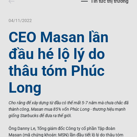
Tin tức thị trường
Liên Hệ
Trách Nhiệm Xã Hội
Tin Tức Thị Trường
Thư Viện Ảnh
Ngôn Ngữ
Tin Đầu Tư Tại Việt Nam
Thông Cáo Báo Chí
04/11/2022
CEO Masan lần
VI
EN
đầu hé lộ lý do
thâu tóm Phúc
Long
Cho rằng để xây dựng từ đầu có thể mất 5-7 năm mà chưa chắc đã
thành công, Masan mua 85% vốn Phúc Long - thương hiệu mạnh
giống Starbucks để đưa ra thế giới.
Ông Danny Le, Tổng giám đốc Công ty cổ phần Tập đoàn
Masan (mã chứng khoán: MSN) lần đầu tiết lộ lý do thâu tóm