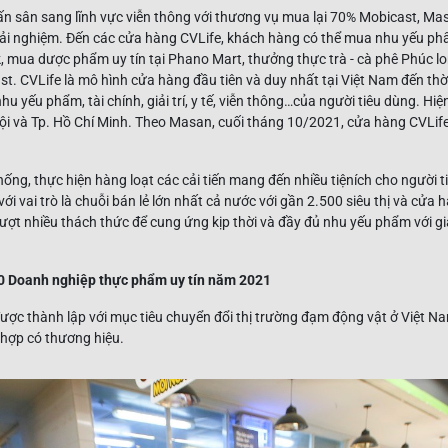
lấn sân sang lĩnh vực viễn thông với thương vụ mua lại 70% Mobicast, Mas
rải nghiệm. Đến các cửa hàng CVLife, khách hàng có thể mua nhu yếu phẩ
, mua dược phẩm uy tín tại Phano Mart, thưởng thực trà - cà phê Phúc lo
t. CVLife là mô hình cửa hàng đầu tiên và duy nhất tại Việt Nam đến thời
hu yếu phẩm, tài chính, giải trí, y tế, viễn thông…của người tiêu dùng. Hi
ội và Tp. Hồ Chí Minh. Theo Masan, cuối tháng 10/2021, cửa hàng CVLife
hống, thực hiện hàng loạt các cải tiến mang đến nhiều tiệních cho người t
với vai trò là chuỗi bán lẻ lớn nhất cả nước với gần 2.500 siêu thị và cử
ợt nhiều thách thức để cung ứng kịp thời và đầy đủ nhu yếu phẩm với gi
 Doanh nghiệp thực phẩm uy tín năm 2021
c thành lập với mục tiêu chuyển đổi thị trường đạm động vật ở Việt Na
h hợp có thương hiệu.