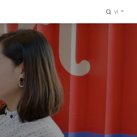
VI
EN
VI