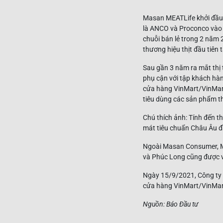
Masan MEATLife khởi đầu t
là ANCO và Proconco vào n
chuỗi bán lẻ trong 2 năm 
thương hiệu thịt đầu tiên
Sau gần 3 năm ra mắt thị
phụ cận với tập khách hàng
cửa hàng VinMart/VinMart+
tiêu dùng các sản phẩm th
Chú thích ảnh: Tính đến t
mát tiêu chuẩn Châu Âu đầ
Ngoài Masan Consumer, Ma
và Phúc Long cũng được v
Ngày 15/9/2021, Công ty V
cửa hàng VinMart/VinMar
Nguồn: Báo Đầu tư