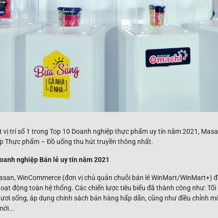
ạt vị trí số 1 trong Top 10 Doanh nghiệp thực phẩm uy tín năm 2021, M
p Thực phẩm – Đồ uống thu hút truyền thông nhất.
anh nghiệp Bán lẻ uy tín năm 2021
Masan, WinCommerce (đơn vị chủ quản chuỗi bán lẻ WinMart/WinMart+) đư
ả hoạt động toàn hệ thống. Các chiến lược tiêu biểu đã thành công như: T
 tươi sống, áp dụng chính sách bán hàng hấp dẫn, cũng như điều chỉnh m
mới...