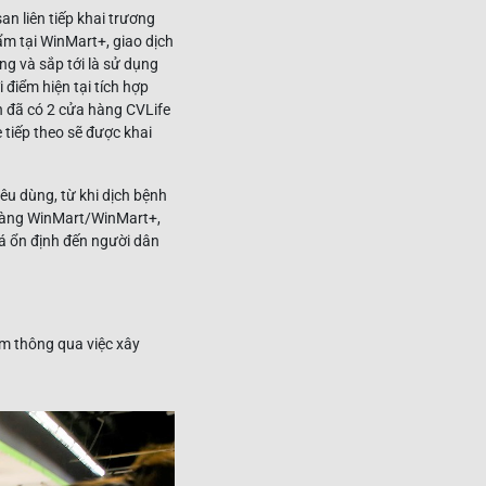
an liên tiếp khai trương
m tại WinMart+, giao dịch
ng và sắp tới là sử dụng
 điểm hiện tại tích hợp
ện đã có 2 cửa hàng CVLife
 tiếp theo sẽ được khai
iêu dùng, từ khi dịch bệnh
a hàng WinMart/WinMart+,
á ổn định đến người dân
m thông qua việc xây