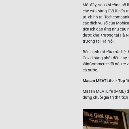
Mới đây, sau khi công bố 
các cửa hàng CVLife đa t
tài chính tại Techcombank
các dịch vụ số của Mobicas
tiện ích đáp ứng nhu cầu n
được khai trương tại Hà N
trương tại Hà Nội.
Bên cạnh tái cấu trúc hệ t
Covid bùng phát đến nay, 
WinCommerce đã nỗ lực vư
cả nước.
Masan MEATLife - Top 10
Masan MEATLife (MML) đượ
dựng chuỗi giá trị thịt tíc