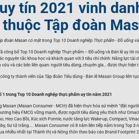
uy tín 2021 vinh dan
y thuộc Tập đoàn Ma
Tập đoàn Masan có mặt trong Top 10 Doanh nghiệp Thực phẩm - Đồ uống và 
đã công bố Top 10 Doanh nghiệp Thực phẩm – Đồ uống và Bán lẻ uy tín 
 nguyên tắc khoa học và khách quan với 3 tiêu chí chính: Năng lực tài ch
 cứu và các bên liên quan: người tiêu dùng, chuyên gia… được thực hiện 
công ty thành viên của Tập đoàn Tiêu dùng - Bán lẻ Masan Group liên tụ
1 trong Top 10 Doanh nghệp thực phẩm uy tín năm 2021
g Masan (Masan Consumer - MCH) đã hiện thực hóa sứ mệnh “đặt người 
thương hiệu FMCG vững mạnh, được người tiêu dùng yêu thích như Omac
ảo, Heo Cao Bồi, Xúc xích Ponnie, nước tăng lực Wake-up, Compact, Vina
by, Sư tử trắng… . Masan Consumer có 8 năm liên tiếp nằm trong Top 3 
a nhiều nhất tại Thành thị và Nông thôn theo báo cáo Brand Footprint 