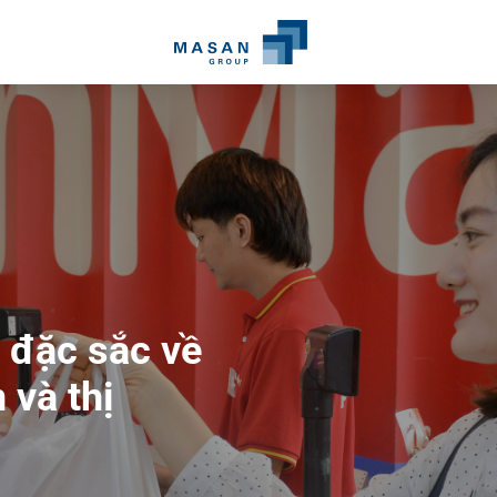
 đặc sắc về
san
và thị
g