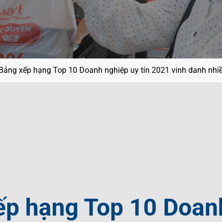
ội
g
ệt Nam
í
Bảng xếp hạng Top 10 Doanh nghiệp uy tín 2021 vinh danh nhi
ếp hạng Top 10 Doan