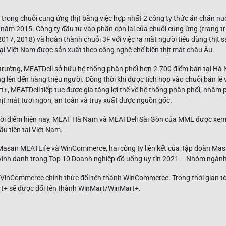
rong chuỗi cung ứng thịt bằng việc hợp nhất 2 công ty thức ăn chăn nu
ăm 2015. Công ty đầu tư vào phần còn lại của chuỗi cung ứng (trang trạ
2017, 2018) và hoàn thành chuỗi 3F với việc ra mắt người tiêu dùng thịt 
 tại Việt Nam được sản xuất theo công nghệ chế biến thịt mát châu Âu.
 trường, MEATDeli sở hữu hệ thống phân phối hơn 2.700 điểm bán tại Hà 
 lên đến hàng triệu người. Đồng thời khi được tích hợp vào chuỗi bán lẻ v
, MEATDeli tiếp tục được gia tăng lợi thế về hệ thống phân phối, nhằm 
ịt mát tươi ngon, an toàn và truy xuất được nguồn gốc.
hời điểm hiện nay, MEAT Hà Nam và MEATDeli Sài Gòn của MML được xem h
u tiên tại Việt Nam.
san MEATLife và WinCommerce, hai công ty liên kết của Tập đoàn Masa
inh danh trong Top 10 Doanh nghiệp đồ uống uy tín 2021 – Nhóm ngành
inCommerce chính thức đổi tên thành WinCommerce. Trong thời gian tới,
t+ sẽ được đổi tên thành WinMart/WinMart+.