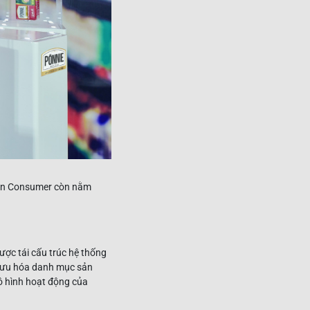
asan Consumer còn nằm
ợc tái cấu trúc hệ thống
ối ưu hóa danh mục sản
ô hình hoạt động của