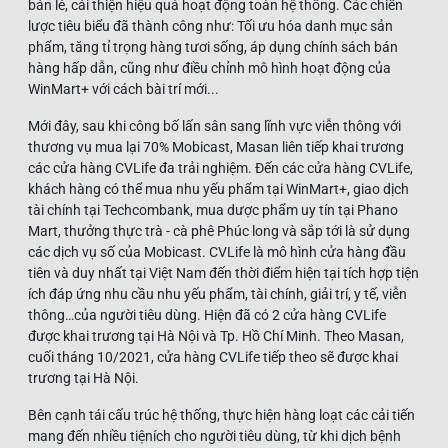
bán lẻ, cải thiện hiệu quả hoạt động toàn hệ thống. Các chiến
lược tiêu biểu đã thành công như: Tối ưu hóa danh mục sản
phẩm, tăng tỉ trọng hàng tươi sống, áp dụng chính sách bán
hàng hấp dẫn, cũng như điều chỉnh mô hình hoạt động của
WinMart+ với cách bài trí mới...
Mới đây, sau khi công bố lấn sân sang lĩnh vực viễn thông với
thương vụ mua lại 70% Mobicast, Masan liên tiếp khai trương
các cửa hàng CVLife đa trải nghiệm. Đến các cửa hàng CVLife,
khách hàng có thể mua nhu yếu phẩm tại WinMart+, giao dịch
tài chính tại Techcombank, mua dược phẩm uy tín tại Phano
Mart, thưởng thực trà - cà phê Phúc long và sắp tới là sử dụng
các dịch vụ số của Mobicast. CVLife là mô hình cửa hàng đầu
tiên và duy nhất tại Việt Nam đến thời điểm hiện tại tích hợp tiện
ích đáp ứng nhu cầu nhu yếu phẩm, tài chính, giải trí, y tế, viễn
thông…của người tiêu dùng. Hiện đã có 2 cửa hàng CVLife
được khai trương tại Hà Nội và Tp. Hồ Chí Minh. Theo Masan,
cuối tháng 10/2021, cửa hàng CVLife tiếp theo sẽ được khai
trương tại Hà Nội.
Bên cạnh tái cấu trúc hệ thống, thực hiện hàng loạt các cải tiến
mang đến nhiều tiệních cho người tiêu dùng, từ khi dịch bệnh