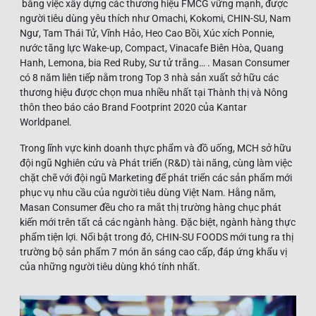
bằng việc xây dựng các thương hiệu FMCG vững mạnh, được
người tiêu dùng yêu thích như Omachi, Kokomi, CHIN-SU, Nam
Ngư, Tam Thái Tử, Vĩnh Hảo, Heo Cao Bồi, Xúc xích Ponnie,
nước tăng lực Wake-up, Compact, Vinacafe Biên Hòa, Quang
Hanh, Lemona, bia Red Ruby, Sư tử trắng… . Masan Consumer
có 8 năm liên tiếp nằm trong Top 3 nhà sản xuất sở hữu các
thương hiệu được chọn mua nhiều nhất tại Thành thị và Nông
thôn theo báo cáo Brand Footprint 2020 của Kantar
Worldpanel.
Trong lĩnh vực kinh doanh thực phẩm và đồ uống, MCH sở hữu
đội ngũ Nghiên cứu và Phát triển (R&D) tài năng, cùng làm việc
chặt chẽ với đội ngũ Marketing để phát triển các sản phẩm mới
phục vụ nhu cầu của người tiêu dùng Việt Nam. Hằng năm,
Masan Consumer đều cho ra mắt thị trường hàng chục phát
kiến mới trên tất cả các ngành hàng. Đặc biệt, ngành hàng thực
phẩm tiện lợi. Nổi bật trong đó, CHIN-SU FOODS mới tung ra thị
trường bộ sản phẩm 7 món ăn sáng cao cấp, đáp ứng khẩu vị
của những người tiêu dùng khó tính nhất.