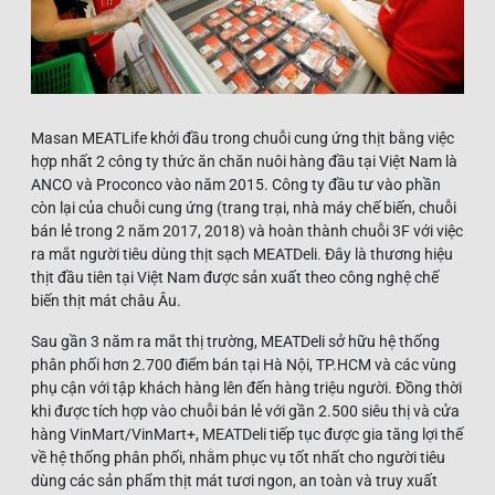
Masan MEATLife khởi đầu trong chuỗi cung ứng thịt bằng việc
hợp nhất 2 công ty thức ăn chăn nuôi hàng đầu tại Việt Nam là
ANCO và Proconco vào năm 2015. Công ty đầu tư vào phần
còn lại của chuỗi cung ứng (trang trại, nhà máy chế biến, chuỗi
bán lẻ trong 2 năm 2017, 2018) và hoàn thành chuỗi 3F với việc
ra mắt người tiêu dùng thịt sạch MEATDeli. Đây là thương hiệu
thịt đầu tiên tại Việt Nam được sản xuất theo công nghệ chế
biến thịt mát châu Âu.
Sau gần 3 năm ra mắt thị trường, MEATDeli sở hữu hệ thống
phân phối hơn 2.700 điểm bán tại Hà Nội, TP.HCM và các vùng
phụ cận với tập khách hàng lên đến hàng triệu người. Đồng thời
khi được tích hợp vào chuỗi bán lẻ với gần 2.500 siêu thị và cửa
hàng VinMart/VinMart+, MEATDeli tiếp tục được gia tăng lợi thế
về hệ thống phân phối, nhằm phục vụ tốt nhất cho người tiêu
dùng các sản phẩm thịt mát tươi ngon, an toàn và truy xuất