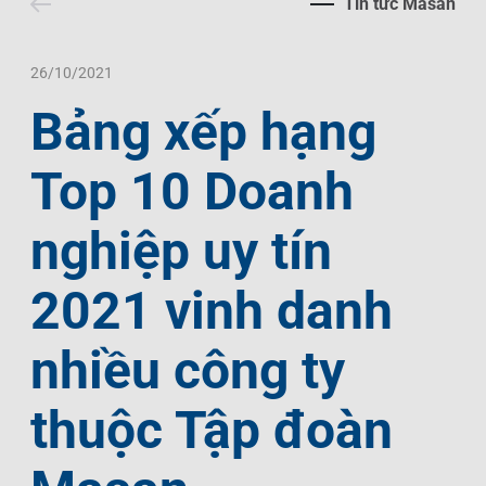
Tin tức Masan
Liên Hệ
Trách Nhiệm Xã Hội
Tin Tức Thị Trường
Thư Viện Ảnh
Ngôn Ngữ
Tin Đầu Tư Tại Việt Nam
Thông Cáo Báo Chí
26/10/2021
Bảng xếp hạng
VI
EN
Top 10 Doanh
nghiệp uy tín
2021 vinh danh
nhiều công ty
thuộc Tập đoàn