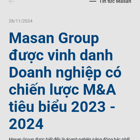
Tin tức Masan
Liên Hệ
Trách Nhiệm Xã Hội
Tin Tức Thị Trường
Thư Viện Ảnh
Ngôn Ngữ
Tin Đầu Tư Tại Việt Nam
Thông Cáo Báo Chí
28/11/2024
Masan Group
VI
EN
được vinh danh
Doanh nghiệp có
chiến lược M&A
tiêu biểu 2023 -
2024
Masan Group được biết đến là doanh nghiệp năng động bậc nhất