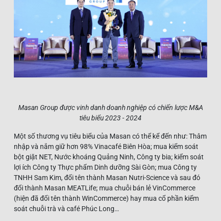
Masan Group được vinh danh doanh nghiệp có chiến lược M&A
tiêu biểu 2023 - 2024
Một số thương vụ tiêu biểu của Masan có thể kể đến như: Thâm
nhập và nắm giữ hơn 98% Vinacafé Biên Hòa; mua kiểm soát
bột giặt NET, Nước khoáng Quảng Ninh, Công ty bia; kiểm soát
lợi ích Công ty Thực phẩm Dinh dưỡng Sài Gòn; mua Công ty
TNHH Sam Kim, đổi tên thành Masan Nutri-Science và sau đó
đổi thành Masan MEATLife; mua chuỗi bán lẻ VinCommerce
(hiện đã đổi tên thành WinCommerce) hay mua cổ phần kiểm
soát chuỗi trà và café Phúc Long…