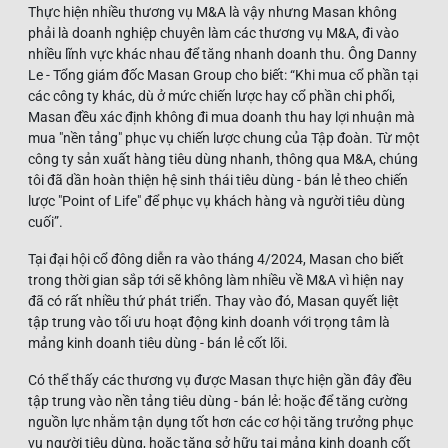
Thực hiện nhiều thương vụ M&A là vậy nhưng Masan không
phải là doanh nghiệp chuyên làm các thương vụ M&A, đi vào
nhiều lĩnh vực khác nhau để tăng nhanh doanh thu. Ông Danny
Le - Tổng giám đốc Masan Group cho biết: “Khi mua cổ phần tại
các công ty khác, dù ở mức chiến lược hay cổ phần chi phối,
Masan đều xác định không đi mua doanh thu hay lợi nhuận mà
mua "nền tảng" phục vụ chiến lược chung của Tập đoàn. Từ một
công ty sản xuất hàng tiêu dùng nhanh, thông qua M&A, chúng
tôi đã dần hoàn thiện hệ sinh thái tiêu dùng - bán lẻ theo chiến
lược "Point of Life" để phục vụ khách hàng và người tiêu dùng
cuối”.
Tại đại hội cổ đông diễn ra vào tháng 4/2024, Masan cho biết
trong thời gian sắp tới sẽ không làm nhiều về M&A vì hiện nay
đã có rất nhiều thứ phát triển. Thay vào đó, Masan quyết liệt
tập trung vào tối ưu hoạt động kinh doanh với trọng tâm là
mảng kinh doanh tiêu dùng - bán lẻ cốt lõi.
Có thể thấy các thương vụ được Masan thực hiện gần đây đều
tập trung vào nền tảng tiêu dùng - bán lẻ: hoặc để tăng cường
nguồn lực nhằm tận dụng tốt hơn các cơ hội tăng trưởng phục
vụ người tiêu dùng, hoặc tăng sở hữu tại mảng kinh doanh cốt