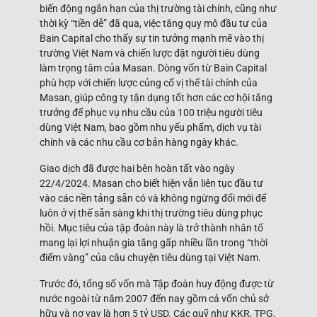
biến động ngắn hạn của thị trường tài chính, cũng như
thời kỳ “tiền dễ” đã qua, việc tăng quy mô đầu tư của
Bain Capital cho thấy sự tin tưởng mạnh mẽ vào thị
trường Việt Nam và chiến lược đặt người tiêu dùng
làm trọng tâm của Masan. Dòng vốn từ Bain Capital
phù hợp với chiến lược củng cố vị thế tài chính của
Masan, giúp công ty tận dụng tốt hơn các cơ hội tăng
trưởng để phục vụ nhu cầu của 100 triệu người tiêu
dùng Việt Nam, bao gồm nhu yếu phẩm, dịch vụ tài
chính và các nhu cầu cơ bản hàng ngày khác.
Giao dịch đã được hai bên hoàn tất vào ngày
22/4/2024. Masan cho biết hiện vẫn liên tục đầu tư
vào các nền tảng sẵn có và không ngừng đổi mới để
luôn ở vị thế sẵn sàng khi thị trường tiêu dùng phục
hồi. Mục tiêu của tập đoàn này là trở thành nhân tố
mang lại lợi nhuận gia tăng gấp nhiều lần trong “thời
điểm vàng” của câu chuyện tiêu dùng tại Việt Nam.
Trước đó, tổng số vốn mà Tập đoàn huy động được từ
nước ngoài từ năm 2007 đến nay gồm cả vốn chủ sở
hữu và nợ vay là hơn 5 tỷ USD. Các quỹ như KKR, TPG,