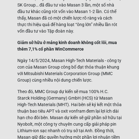
SK Group… đã đầu tư vào Masan 3 lần, một số nhà
đầu tư khác cũng rót vốn vào Masan 1-2 lần. Có thể
thấy, Masan đã có một chiến lược rõ ràng và cách
thực thi hiệu quả để hàng loạt “ông lớn” nhiều lần rót
vốn đầu tư vào Tập đoàn này.
Giảm sở hữu ở mảng kinh doanh không cốt lõi, mua
thêm 7,1% cổ phần WinCommerce
Ngày 14/5/2024, Masan High-Tech Materials - công ty
con của Masan Group công bố đạt thỏa thuận khung
với Mitsubishi Materials Corporation Group (MMC
Group) cùng nhiều nội dung chiến lược.
Theo đó, MMC Group dự kiến sẽ mua 100% H.C.
Starck Holding (Germany) GmbH (HCS) từ Masan
High-Tech Materials (MHT). Hai bên sẽ ký kết một thỏa
thuận bao tiêu APT và oxit vonfram đem lại lợi ích dài
hạn cho đôi bên. Masan dự kiến sẽ giữ phần sở hữu tại
Nyobolt, một công ty chuyên cung cấp giải pháp pin
Lithium-ion sạc nhanh có trụ sở tại Anh. Đồng thời,
Masan giữ đặc quyền hưởng một phần lợi nhuận tiềm