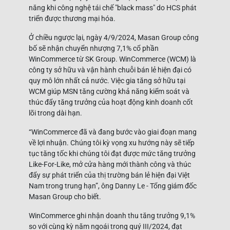
năng khi công nghệ tái chế "black mass" do HCS phát
triển được thương mại hóa.
Ở chiều ngược lại, ngày 4/9/2024, Masan Group công
bố sẽ nhận chuyển nhượng 7,1% cổ phần
WinCommerce từ SK Group. WinCommerce (WCM) là
công ty sở hữu và vận hành chuỗi bán lẻ hiện đại có
quy mô lớn nhất cả nước. Việc gia tăng sở hữu tại
WCM giúp MSN tăng cường khả năng kiểm soát và
thúc đẩy tăng trưởng của hoạt động kinh doanh cốt
lõi trong dài hạn.
“WinCommerce đã và đang bước vào giai đoạn mang
về lợi nhuận. Chúng tôi kỳ vọng xu hướng này sẽ tiếp
tục tăng tốc khi chúng tôi đạt được mức tăng trưởng
Like-For-Like, mở cửa hàng mới thành công và thúc
đẩy sự phát triển của thị trường bán lẻ hiện đại Việt
Nam trong trung hạn”, ông Danny Le - Tổng giám đốc
Masan Group cho biết.
WinCommerce ghi nhận doanh thu tăng trưởng 9,1%
so với cùng kỳ năm ngoái trong quý III/2024, đạt