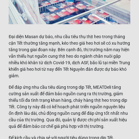
Đại diện Masan dự báo, nhu cầu tiêu thụ thịt heo trong tháng
cận Tết thường tăng mạnh, kéo theo giá heo hơi sẽ có xu hướng
tăng trong giai đoạn này. Bên cạnh đó, thị trường năm nay hiện
vẫn thiếu hụt nguồn cung thịt heo do ngành chăn nuôi gặp
nhiều khó khăn từ dịch Covid-19, dịch ASF, bão lũ tại miền Trung
khiến giá heo hơi từ nay đến Tết Nguyên đán được dự báo khó
giảm.
Để đáp ứng nhu cầu tiêu dùng trong dịp Tết, MEATDeli tăng
cường sản xuất để đảm bảo nguồn cung ra thị trường, giảm
thiểu tối đa tình trạng khan hàng, cháy hàng thịt heo trong dịp
Tết. Công ty này đã có kế hoạch phát triển nguồn nguyên liệu
ổn định lâu dài, chủ động nguồn cung để đáp ứng tốt nhất nhu
cầu của thị trường. Qua đó, quản lý được chi phí sản xuất hiệu
quả để đảm bảo cơ chế giá phù hợp với thị trường.
Để kích cầu và chia sẻ với người tiêu dùng trong dịp Tết,