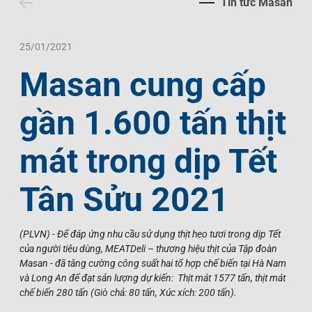
Tin tức Masan
Liên Hệ
Trách Nhiệm Xã Hội
Tin Tức Thị Trường
Thư Viện Ảnh
Ngôn Ngữ
Tin Đầu Tư Tại Việt Nam
Thông Cáo Báo Chí
25/01/2021
Masan cung cấp
VI
EN
gần 1.600 tấn thịt
mát trong dịp Tết
Tân Sửu 2021
(PLVN) - Để đáp ứng nhu cầu sử dụng thịt heo tươi trong dịp Tết
của người tiêu dùng, MEATDeli – thương hiệu thịt của Tập đoàn
Masan - đã tăng cường công suất hai tổ hợp chế biến tại Hà Nam
và Long An để đạt sản lượng dự kiến: Thịt mát 1577 tấn, thịt mát
chế biến 280 tấn (Giò chả: 80 tấn, Xúc xích: 200 tấn).