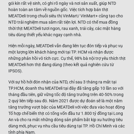
gói kín rất vệ sinh, có ghi rõ ngày và nơi sản xuất, giúp NTD
hoàn toàn an tâm về nguồn gốc. Việc tích hợp bán thịt
MEATDeli trong chuỗi siêu thị VinMart/ VinMart+ cũng tạo cho
NTD trải nghiệm mua sắm rất tiện lợi. NTD có thể mua đồng
thời thịt MEATDeli tươi ngon, rau xanh, trái cây, các mặt hàng
tiêu dùng thiết yếu khác ngay cạnh nhà.
Hiện mỗi ngày, MEATDeli vẫn đang liên tục đón tiếp và phục vụ
một lượng lớn khách hàng mới tại TP. HCM và nhận được
những phản hồi vô tích cực. Cụ thể, 98% bà nội trợ yêu thích thịt
MEATDeli hơn thịt đang dùng (theo kết quả nghiên cứu từ
IPSOS).
Với sự hồ hởi đón nhận của NTD, chỉ sau 3 tháng ra mắt tại
TP.HCM, doanh thu MEATDeli tại đây đã tăng gấp 10 lần so với
tháng đầu tiên, giữ vững tốc độ tăng trưởng trên 40-50% trong
2 quý liên tiếp sau đó. Năm 2021 được dự đoán sẽ là một năm
tăng trưởng vượt bậc của MEATDeli với việc đưa vào hoạt động
Tổ hợp chế biến thịt có tổng vốn đầu tư 1.800 tỷ đồng tại Long
An và cho ra mắt những dòng sản phẩm bắt kịp xu hướng tiêu
dùng mới, phục vụ nhu cầu tiêu dùng tại TP. Hồ Chí Minh và các
tỉnh phía Nam.