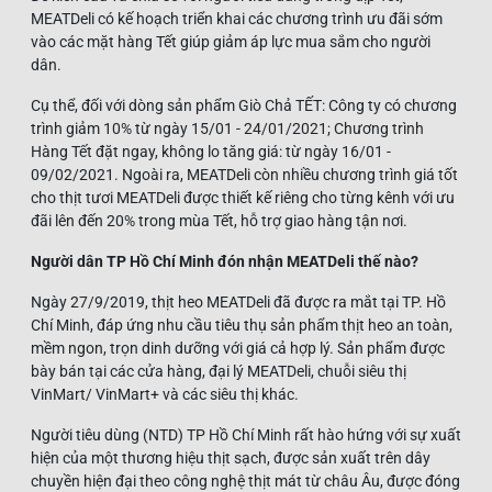
MEATDeli có kế hoạch triển khai các chương trình ưu đãi sớm
vào các mặt hàng Tết giúp giảm áp lực mua sắm cho người
dân.
Cụ thể, đối với dòng sản phẩm Giò Chả TẾT: Công ty có chương
trình giảm 10% từ ngày 15/01 - 24/01/2021; Chương trình
Hàng Tết đặt ngay, không lo tăng giá: từ ngày 16/01 -
09/02/2021. Ngoài ra, MEATDeli còn nhiều chương trình giá tốt
cho thịt tươi MEATDeli được thiết kế riêng cho từng kênh với ưu
đãi lên đến 20% trong mùa Tết, hỗ trợ giao hàng tận nơi.
Người dân TP Hồ Chí Minh đón nhận MEATDeli thế nào?
Ngày 27/9/2019, thịt heo MEATDeli đã được ra mắt tại TP. Hồ
Chí Minh, đáp ứng nhu cầu tiêu thụ sản phẩm thịt heo an toàn,
mềm ngon, trọn dinh dưỡng với giá cả hợp lý. Sản phẩm được
bày bán tại các cửa hàng, đại lý MEATDeli, chuỗi siêu thị
VinMart/ VinMart+ và các siêu thị khác.
Người tiêu dùng (NTD) TP Hồ Chí Minh rất hào hứng với sự xuất
hiện của một thương hiệu thịt sạch, được sản xuất trên dây
chuyền hiện đại theo công nghệ thịt mát từ châu Âu, được đóng