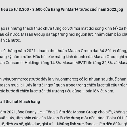
o ra những thách thức chưa từng có với mọi mặt đời sống kinh tế - xã hội
đầu cả nước, Masan Group đã tập trung mọi nguồn lực nhằm đảm bảo chu
dân cả nước.
ch, 9 tháng năm 2021, doanh thu thuần Masan Group đạt 64.801 tỷ đồng,
cùng kỳ năm trước. Hầu hết các mảng kinh doanh của Masan Group ghi 
san Consumer Holdings tăng 14,3%; Masan MEATLife tăng 32,8% và Masa
ên WinCommerce (trước đây là VinCommerce) có lợi nhuận sau thuế phân
Masan mua lại. Đây là “trái ngọt” quan trọng trong chiến lược tái cấu tr
ác bước đi chiến lược trên thị trường tiêu dùng – bán lẻ Việt Nam.
all thu hút khách hàng
 năm 2021, ông Danny Le – Tổng Giám đốc Masan Group cho biết, không dừ
uần túy, tầm nhìn của của Masan là xây dựng một nền tảng “Point Of Lif
 tế, dịch vụ số, giáo dục, giải trí…. Những lĩnh vực đang chiếm đến 80% n