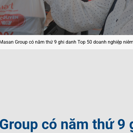
ội
g
ệt Nam
í
Masan Group có năm thứ 9 ghi danh Top 50 doanh nghiệp niêm 
Group có năm thứ 9 