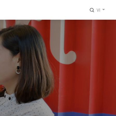
VI
EN
VI