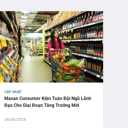
CẬP NHẬT
CẬP 
Masan Consumer Kiện Toàn Đội Ngũ Lãnh
Từ M
Đạo Cho Giai Đoạn Tăng Trưởng Mới
Vọng
Win
24/06/2026
18/0