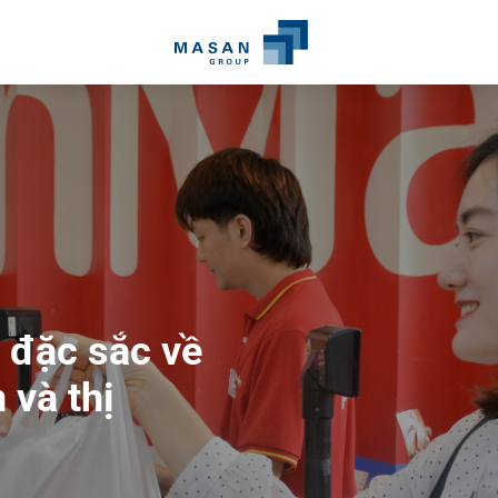
 đặc sắc về
san
và thị
g