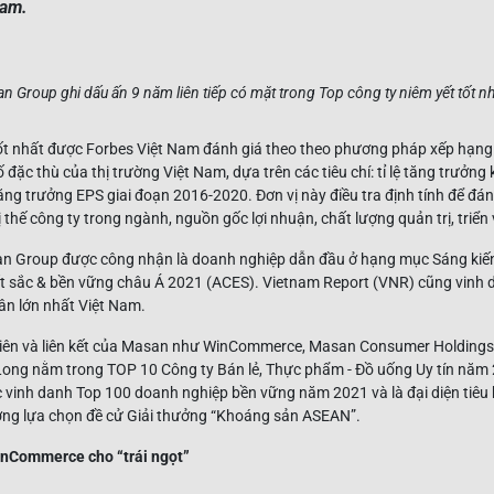
Nam.
tốt nhất được Forbes Việt Nam đánh giá theo theo phương pháp xếp hạng
 đặc thù của thị trường Việt Nam, dựa trên các tiêu chí: tỉ lệ tăng trưởng 
tăng trưởng EPS giai đoạn 2016-2020. Đơn vị này điều tra định tính để đán
thế công ty trong ngành, nguồn gốc lợi nhuận, chất lượng quản trị, triể
an Group được công nhận là doanh nghiệp dẫn đầu ở hạng mục Sáng kiến 
t sắc & bền vững châu Á 2021 (ACES). Vietnam Report (VNR) cũng vinh
ân lớn nhất Việt Nam.
viên và liên kết của Masan như WinCommerce, Masan Consumer Holding
Long nằm trong TOP 10 Công ty Bán lẻ, Thực phẩm - Đồ uống Uy tín nă
 vinh danh Top 100 doanh nghiệp bền vững năm 2021 và là đại diện tiêu
ờng lựa chọn đề cử Giải thưởng “Khoáng sản ASEAN”.
WinCommerce cho “trái ngọt”