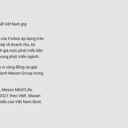
 của Forbes áp dụng trên
kép về doanh thu, lợi
h giá mức phát triển bền
n vọng phát triển ngành…
vì cộng đồng tại giải
 danh Masan Group trong
s, Masan MEATLife,
m 2021 theo VNR. Masan
 biểu của Việt Nam được