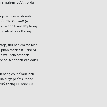
rải nghiệm vượt trội dù
hợp tác với các doanh
n của The CrownX (nền
t là 345 triệu USD, trong
 có Alibaba và Baring
tage, thử nghiệm mô hình
ổ phần Mobicast – đơn vị
tác với Techcombank,
ợc đổi tên thành WinMart+
ách hàng có thể mua nhu
, mua dược phẩm (Phano
 cuối tháng 11, hơn 300