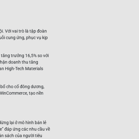
. Với vai trò là tập đoàn
ỗi cung ứng, phục vụ kịp
 tăng trưởng 16,5% so với
nhận doanh thu tăng
n High-Tech Materials
 bổ cho cổ đông dương,
úc WinCommerce, tạo nền
ng lại ở mô hình bán lẻ
e” đáp ứng các nhu cầu về
gân sách của người tiêu