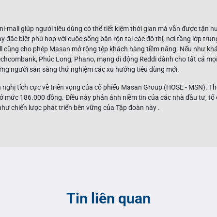
-mall giúp người tiêu dùng có thể tiết kiệm thời gian mà vẫn được tận 
y đặc biệt phù hợp với cuộc sống bận rộn tại các đô thị, nơi tầng lớp tr
ll cũng cho phép Masan mở rộng tệp khách hàng tiềm năng. Nếu như kh
ì Techcombank, Phúc Long, Phano, mạng di động Reddi dành cho tất cả mọi đ
hững người sẵn sàng thử nghiệm các xu hướng tiêu dùng mới.
nghị tích cực về triển vọng của cổ phiếu Masan Group (HOSE - MSN). The
 mức 186.000 đồng. Điều này phản ánh niềm tin của các nhà đầu tư, tổ 
 như chiến lược phát triển bên vững của Tập đoàn này .
Tin liên quan