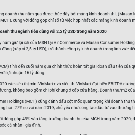
ng doanh thu năm qua được thúc đẩy bởi mảng kinh doanh thịt (Masan
(MCH), cùng với đóng góp chỉ số từ việc hợp nhất các mảng kinh doanh 
anh thu ngành tiêu dùng với 2,5 tỷ USD trong năm 2020
y nắm giữ lợi ích của MSN tại VinCommerce và Masan Consumer Holding
 đồng (xấp xỉ 2,5 tỷ USD), trở thành công ty kinh doanh trong lĩnh vực ti
M) tính đến cuối năm qua chính thức hoàn tất giai đoạn đầu tiên của qu
ới lợi nhuận 16 tỷ đồng.
020 các siêu thị mini VinMart+ và siêu thị VinMart đạt biên EBITDA dương
 đương, không bao gồm chi phí chung ở cấp cửa hàng. Doanh thu/m2 của
r Holdings (MCH) cũng đánh dấu cột mốc quan trọng khi doanh thu th
ăng hơn 27% so với năm 2019, chủ yếu nhờ công tác đầu tư vào thương h
mới đóng góp 43% vào tăng trưởng doanh thu của MCH trong năm 2020; đặ
c cá nhân - gia đình.