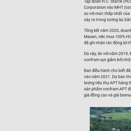
Tập đoàn H.C. Starck (HCS
Corporation vào MHT (tươ
​​so với mức thấp nhất c
xảy ra trong tương lai, b
Tổng kết năm 2020, doan
Masan, việc mua 100% HCS 
đã ghi nhận tác động lợi 
Dù vậy, do với năm 2019,
vonfram sụt giảm bởi những
Ban điều hành cho biết đã
vào năm 2021. Dự báo thời
lượng tiêu thụ APT hàng 
sản phẩm vonfram APT đã p
giá đồng cao và giá bismu