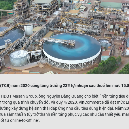
(TCB) năm 2020 cũng tăng trưởng 23% lợi nhuận sau thuế lên mức 15.8
h HĐQT Masan Group, ông Nguyễn Đăng Quang cho biết: "Nền tảng tiêu 
iên trong quá trình chuyển đổi, và quý 4/2020, VinCommerce đã đạt mức 
 đường xây dựng hệ sinh thái đáp ứng nhu cầu tiêu dùng hiện đại. Năm 2
ua sắm thuần túy trở thành nền tảng phục vụ các nhu cầu thiết yếu, man
t từ online-to-offline".