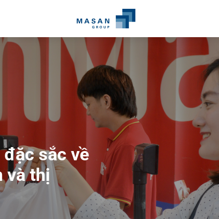
 đặc sắc về
san
và thị
g