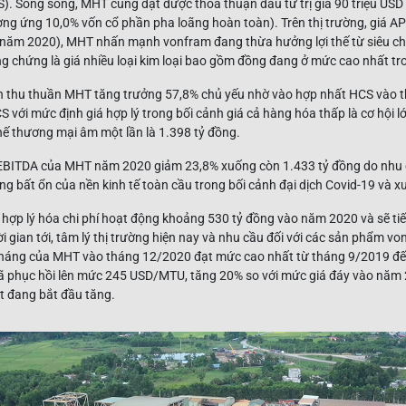
). Song song, MHT cũng đạt được thỏa thuận đầu tư trị giá 90 triệu USD 
ng ứng 10,0% vốn cổ phần pha loãng hoàn toàn). Trên thị trường, giá A
ủa năm 2020), MHT nhấn mạnh vonfram đang thừa hưởng lợi thế từ siêu ch
ằng chứng là giá nhiều loại kim loại bao gồm đồng đang ở mức cao nhất t
h thu thuần MHT tăng trưởng 57,8% chủ yếu nhờ vào hợp nhất HCS vào 
với mức định giá hợp lý trong bối cảnh giá cả hàng hóa thấp là cơ hội 
thế thương mại âm một lần là 1.398 tỷ đồng.
 EBITDA của MHT năm 2020 giảm 23,8% xuống còn 1.433 tỷ đồng do nhu cầ
 bất ổn của nền kinh tế toàn cầu trong bối cảnh đại dịch Covid-19 và xun
 hợp lý hóa chi phí hoạt động khoảng 530 tỷ đồng vào năm 2020 và sẽ tiếp
 gian tới, tâm lý thị trường hiện nay và nhu cầu đối với các sản phẩm vo
tháng của MHT vào tháng 12/2020 đạt mức cao nhất từ tháng 9/2019 đế
hục hồi lên mức 245 USD/MTU, tăng 20% ​​so với mức giá đáy vào năm 20
t đang bắt đầu tăng.