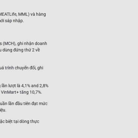
 MEATLife, MML) và hàng
mới sáp nhập.
s (MCH), ghi nhận doanh
êu dùng đứng thứ 2 về
á trình chuyển đổi, ghi
 lần lượt là 4,1% and 2,8%
 VinMart+ tăng 10,7%.
uần lần đầu tiên đạt mức
iệu.
c biệt tại dòng thực