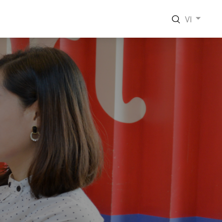
VI
EN
VI