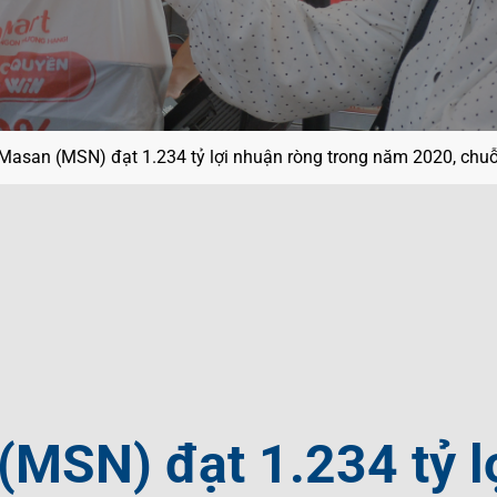
ội
g
ệt Nam
í
Masan (MSN) đạt 1.234 tỷ lợi nhuận ròng trong năm 2020, chuỗ
MSN) đạt 1.234 tỷ l