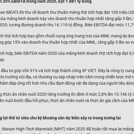
 20% EBIDTA trong năm 2020, đạt 1.881 tỷ đồng
san MEATLife thu về doanh thu thuần mảng thịt tích hợp đạt 100 triệu U
 của mảng kinh doanh này vào doanh thu thuần hợp nhất tăng gấp 5 lần
020: tương đương doanh thu 16.119 tỷ đồng. Biên EBITDA đạt mức 11,7
h thịt tích hợp bao gồm chuỗi cung ứng trang trại của MML mang lại do
g góp 15% vào doanh thu thuần hợp nhất của MML, tăng gấp 5 lần so v
ch hợp, biên EBITDA năm 2020 của mảng kinh doanh thịt tích hợp đạt 6,9%
ay.
đầu tư góp vốn 51% và tích hợp thành công 3F VIET. Đây là công ty cung
thị trường nội địa, và thương vụ sáp nhập trên nằm trong chiến lược mở
hằm đáp ứng tốt hơn nhu cầu đạm động vật đa dạng của người tiêu dùn
 thức ăn chăn nuôi 2020 tăng trưởng ổn định ở mức 2,8% lên 13.746 tỷ
n nuôi bước đầu hồi phục, thức ăn chăn nuôi và thức ăn gia cầm của M
ợi thế từ siêu chu kỳ khoáng sản dự kiến xảy ra trong tương lai
: Masan High-Tech Materials (MHT) năm 2020 đã hoàn tất mua lại mảng