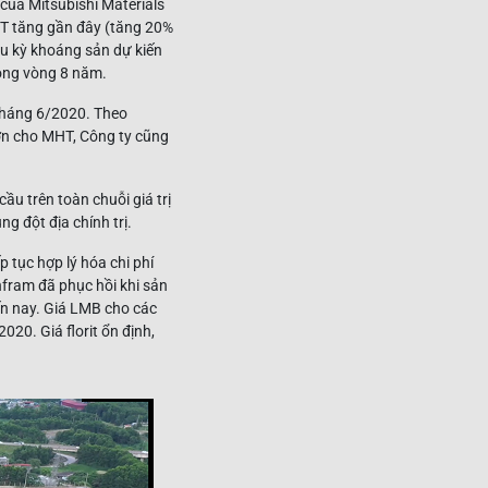
của Mitsubishi Materials
PT tăng gần đây (tăng 20%
u kỳ khoáng sản dự kiến
rong vòng 8 năm.
tháng 6/2020. Theo
lớn cho MHT, Công ty cũng
u trên toàn chuỗi giá trị
g đột địa chính trị.
 tục hợp lý hóa chi phí
nfram đã phục hồi khi sản
n nay. Giá LMB cho các
20. Giá florit ổn định,