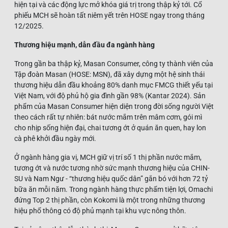
hiện tại và các động lực mở khóa giá trị trong thập kỷ tới. Cổ
phiếu MCH sẽ hoàn tất niêm yết trên HOSE ngay trong tháng
12/2025.
Thương hiệu mạnh, dẫn đầu đa ngành hàng
Trong gần ba thập kỷ, Masan Consumer, công ty thành viên của
Tập đoàn Masan (HOSE: MSN), đã xây dựng một hệ sinh thái
thương hiệu dẫn đầu khoảng 80% danh mục FMCG thiết yếu tại
Việt Nam, với độ phủ hộ gia đình gần 98% (Kantar 2024). Sản
phẩm của Masan Consumer hiện diện trong đời sống người Việt
theo cách rất tự nhiên: bát nước mắm trên mâm cơm, gói mì
cho nhịp sống hiện đại, chai tương ớt ở quán ăn quen, hay lon
cà phê khởi đầu ngày mới.
Ở ngành hàng gia vị, MCH giữ vị trí số 1 thị phần nước mắm,
tương ớt và nước tương nhờ sức mạnh thương hiệu của CHIN-
SU và Nam Ngư - “thương hiệu quốc dân” gắn bó với hơn 72 tỷ
bữa ăn mỗi năm. Trong ngành hàng thực phẩm tiện lợi, Omachi
đứng Top 2 thị phần, còn Kokomi là một trong những thương
hiệu phổ thông có độ phủ mạnh tại khu vực nông thôn.