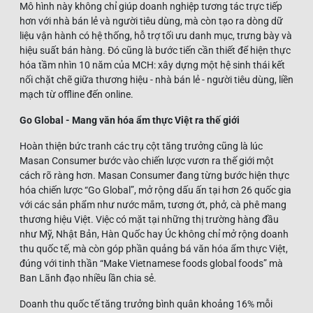
Mô hình này không chỉ giúp doanh nghiệp tương tác trực tiếp
hơn với nhà bán lẻ và người tiêu dùng, mà còn tạo ra dòng dữ
liệu vận hành có hệ thống, hỗ trợ tối ưu danh mục, trưng bày và
hiệu suất bán hàng. Đó cũng là bước tiến cần thiết để hiện thực
hóa tầm nhìn 10 năm của MCH: xây dựng một hệ sinh thái kết
nối chặt chẽ giữa thương hiệu - nhà bán lẻ - người tiêu dùng, liền
mạch từ offline đến online.
Go Global - Mang văn hóa ẩm thực Việt ra thế giới
Hoàn thiện bức tranh các trụ cột tăng trưởng cũng là lúc
Masan Consumer bước vào chiến lược vươn ra thế giới một
cách rõ ràng hơn. Masan Consumer đang từng bước hiện thực
hóa chiến lược “Go Global”, mở rộng dấu ấn tại hơn 26 quốc gia
với các sản phẩm như nước mắm, tương ớt, phở, cà phê mang
thương hiệu Việt. Việc có mặt tại những thị trường hàng đầu
như Mỹ, Nhật Bản, Hàn Quốc hay Úc không chỉ mở rộng doanh
thu quốc tế, mà còn góp phần quảng bá văn hóa ẩm thực Việt,
đúng với tinh thần “Make Vietnamese foods global foods” mà
Ban Lãnh đạo nhiều lần chia sẻ.
Doanh thu quốc tế tăng trưởng bình quân khoảng 16% mỗi