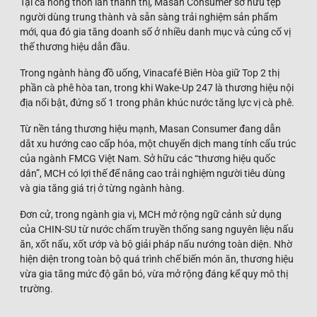
Tại cả nông thôn lẫn thành thị, Masan Consumer sở hữu tệp
người dùng trung thành và sẵn sàng trải nghiệm sản phẩm
mới, qua đó gia tăng doanh số ở nhiều danh mục và củng cố vị
thế thương hiệu dẫn đầu.
Trong ngành hàng đồ uống, Vinacafé Biên Hòa giữ Top 2 thị
phần cà phê hòa tan, trong khi Wake-Up 247 là thương hiệu nội
địa nổi bật, đứng số 1 trong phân khúc nước tăng lực vị cà phê.
Từ nền tảng thương hiệu mạnh, Masan Consumer đang dẫn
dắt xu hướng cao cấp hóa, một chuyển dịch mang tính cấu trúc
của ngành FMCG Việt Nam. Sở hữu các “thương hiệu quốc
dân”, MCH có lợi thế để nâng cao trải nghiệm người tiêu dùng
và gia tăng giá trị ở từng ngành hàng.
Đơn cử, trong ngành gia vị, MCH mở rộng ngữ cảnh sử dụng
của CHIN-SU từ nước chấm truyền thống sang nguyên liệu nấu
ăn, xốt nấu, xốt ướp và bộ giải pháp nấu nướng toàn diện. Nhờ
hiện diện trong toàn bộ quá trình chế biến món ăn, thương hiệu
vừa gia tăng mức độ gắn bó, vừa mở rộng đáng kể quy mô thị
trường.