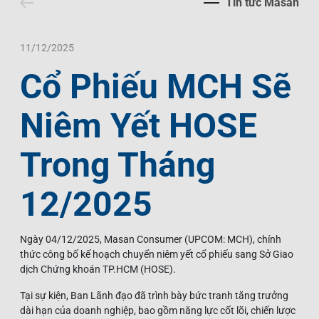
Tin tức Masan
Liên Hệ
Trách Nhiệm Xã Hội
Tin Tức Thị Trường
Thư Viện Ảnh
Ngôn Ngữ
Tin Đầu Tư Tại Việt Nam
Thông Cáo Báo Chí
11/12/2025
Cổ Phiếu MCH Sẽ
VI
EN
Niêm Yết HOSE
Trong Tháng
12/2025
Ngày 04/12/2025, Masan Consumer (UPCOM: MCH), chính
thức công bố kế hoạch chuyển niêm yết cổ phiếu sang Sở Giao
dịch Chứng khoán TP.HCM (HOSE).
Tại sự kiện, Ban Lãnh đạo đã trình bày bức tranh tăng trưởng
dài hạn của doanh nghiệp, bao gồm năng lực cốt lõi, chiến lược