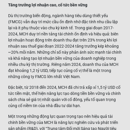
Tăng trưởng lợi nhuận cao, cổ tức bền vững
Dù thị trường biến động, ngành hàng tiêu dùng thiết yếu
(FMCG) vẫn duy trì mức cầu ổn định nhờ đặc tính nhu cầu lặp
lại và ít phụ thuộc vào chu kỳ kinh tế. Trong giai đoạn 2017-
2024, MCH duy trì nền tảng tài chính ổn định và hiệu quả: biên
lợi nhuận hoạt động trên doanh thu đạt trên 23% trong khi lợi
nhuận sau thuế giai đoạn 2022-2024 tăng trưởng kép khoảng
~20% mỗi năm. Những chỉ số này phản ánh sức mạnh tài chính
và khả năng tạo lợi nhuận bền vững của doanh nghiệp trong
nhiều chu kỳ thị trường. Riêng năm 2024, doanh thu của MCH
đạt khoảng 1,2 tỷ USD, tiếp tục củng cố vị thế là một trong
những công ty FMCG lớn nhất Việt Nam.
Đặc biệt, từ 2018 đến 2024, MCH đã chi trả xấp xỉ 1,5 tỷ USD cổ
tức tiền mặt, thể hiện năng lực tạo dòng tiền bền vững và chính
sách chia sẻ giá trị nhất quán với cổ đông, yếu tố quan trọng
củng cố niềm tin của nhà đầu tư dài hạn.
Một trong những động lực quan trọng tạo nên hiệu quả tài
chính bền vững của MCH là năng lực nghiên cứu và phát triển
sản phẩm (R&D), với “Trung tâm Đổi mới Sáng tạo Người tiêu