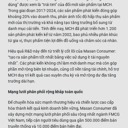
dùng” được xem là “trái tim” của đổi mới sản phẩm tại MCH.
Trong giai đoạn 2017-2024, các sản phẩm phát kiến đóng góp
khoảng 20% vào doanh thu, phản ánh tốc độ hấp thụ sản phẩm
mới của thị trường và khả năng tạo tăng trưởng bổ sung từ
danh mục cải tiến. Tính đến nay, MCH đã phát triển hơn 1.200
sản phẩm phát kiến kể từ năm 2002, bao phủ nhiều phân khúc
từ gia vị, thực phẩm tiện lợi đến đồ uống và chăm sóc cá nhân.
Hiệu quả R&D này đến từ triết lý cốt lõi của Masan Consumer:
“tạo ra sản phẩm tốt nhất bằng việc sử dụng ít tài nguyên
nhất”. Các phát kiến không chỉ làm mới danh mục mà còn góp
phần mở rộng biên lợi nhuận, củng cố nền tảng tài chính, hỗ trợ
MCH duy trì kết quả cao xuyên chu kỳ và mở rộng dư địa tăng
trưởng dài hạn.
Mạng lưới phân phối rộng khắp toàn quốc
Để chuyển hóa sức mạnh thương hiệu và chiến lược cao cấp
hóa thành kết quả kinh doanh bền vững, Masan Consumer đã
xây dựng một mạng lưới phân phối sâu rộng nhất ngành FMCG
Việt Nam, tiếp cận người tiêu dùng qua gần 500.000 điểm bán
truyền thống và 10.000 điểm bán hiện đại.