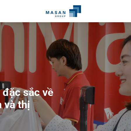
 đặc sắc về
san
và thị
g