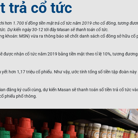
t trả cổ tức
i hơn 1.700 tỉ đồng tiền mặt trả cổ tức năm 2019 cho cổ đông, tương đương
ức. Dự kiến ngày 30-12 tới đây Masan sẽ thanh toán cổ tức.
 khoán: MSN) vừa ra thông báo sẽ chốt danh sách cổ đông sở hữu cổ ph
ẽ được nhận cổ tức năm 2019 bằng tiền mặt theo tỉ lệ 10%, tương đương
yết hơn 1,17 triệu cổ phiếu. Như vậy, ước tính tổng số tiền tập đoàn này s
an đăng ký cuối cùng, dự kiến Masan sẽ thanh toán số tiền trả cổ tức vào
cổ phiếu phổ thông.