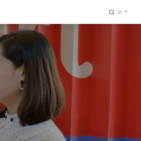
VI
EN
VI