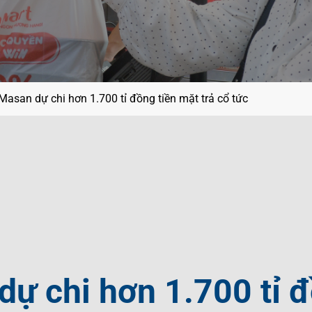
ội
g
ệt Nam
í
Masan dự chi hơn 1.700 tỉ đồng tiền mặt trả cổ tức
ự chi hơn 1.700 tỉ 