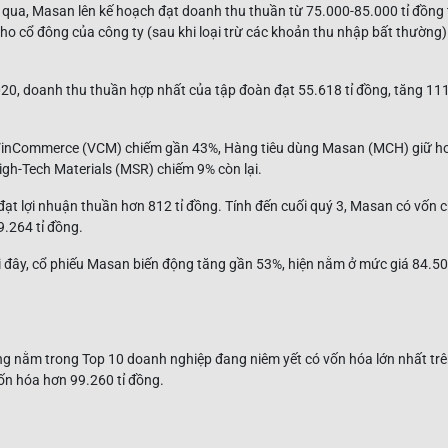
 qua, Masan lên kế hoạch đạt doanh thu thuần từ 75.000-85.000 tỉ đồng 
o cổ đông của công ty (sau khi loại trừ các khoản thu nhập bất thường) 
20, doanh thu thuần hợp nhất của tập đoàn đạt 55.618 tỉ đồng, tăng 11
 VinCommerce (VCM) chiếm gần 43%, Hàng tiêu dùng Masan (MCH) giữ 
h-Tech Materials (MSR) chiếm 9% còn lại.
t lợi nhuận thuần hơn 812 tỉ đồng. Tính đến cuối quý 3, Masan có vốn c
9.264 tỉ đồng.
i đây, cổ phiếu Masan biến động tăng gần 53%, hiện nằm ở mức giá 84.5
ng nằm trong Top 10 doanh nghiệp đang niêm yết có vốn hóa lớn nhất tr
vốn hóa hơn 99.260 tỉ đồng.