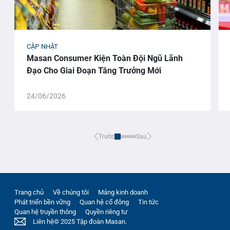
CẬP NHẬT
Masan Consumer Kiện Toàn Đội Ngũ Lãnh
Đạo Cho Giai Đoạn Tăng Trưởng Mới
24/06/2026
Trước
Sau
Trang chủ
Về chúng tôi
Mảng kinh doanh
Phát triển bền vững
Quan hệ cổ đông
Tin tức
Quan hệ truyền thông
Quyền riêng tư
Liên hệ
© 2025 Tập đoàn Masan.