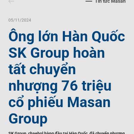
Tin tức Masan
Liên Hệ
Trách Nhiệm Xã Hội
Tin Tức Thị Trường
Thư Viện Ảnh
Ngôn Ngữ
Tin Đầu Tư Tại Việt Nam
Thông Cáo Báo Chí
05/11/2024
Ông lớn Hàn Quốc
VI
EN
SK Group hoàn
tất chuyển
nhượng 76 triệu
cổ phiếu Masan
Group
SK Group, chaebol hàng đầu tại Hàn Quốc, đã chuyển nhượng