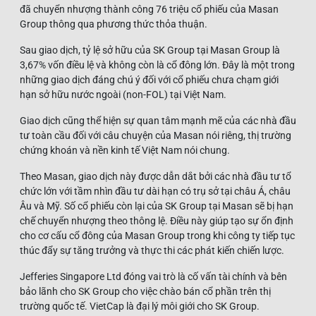
đã chuyển nhượng thành công 76 triệu cổ phiếu của Masan
Group thông qua phương thức thỏa thuận.
Sau giao dịch, tỷ lệ sở hữu của SK Group tại Masan Group là
3,67% vốn điều lệ và không còn là cổ đông lớn. Đây là một trong
những giao dịch đáng chú ý đối với cổ phiếu chưa chạm giới
hạn sở hữu nước ngoài (non-FOL) tại Việt Nam.
Giao dịch cũng thể hiện sự quan tâm mạnh mẽ của các nhà đầu
tư toàn cầu đối với câu chuyện của Masan nói riêng, thị trường
chứng khoán và nền kinh tế Việt Nam nói chung.
Theo Masan, giao dịch này được dẫn dắt bởi các nhà đầu tư tổ
chức lớn với tầm nhìn đầu tư dài hạn có trụ sở tại châu Á, châu
Âu và Mỹ. Số cổ phiếu còn lại của SK Group tại Masan sẽ bị hạn
chế chuyển nhượng theo thông lệ. Điều này giúp tạo sự ổn định
cho cơ cấu cổ đông của Masan Group trong khi công ty tiếp tục
thúc đẩy sự tăng trưởng và thực thi các phát kiến chiến lược.
Jefferies Singapore Ltd đóng vai trò là cố vấn tài chính và bên
bảo lãnh cho SK Group cho việc chào bán cổ phần trên thị
trường quốc tế. VietCap là đại lý môi giới cho SK Group.