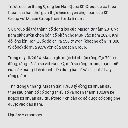
Trước đó, hồi tháng 9, ông lớn Hàn Quốc SK Group đã có thỏa
thuận gia hạn thời gian thực hiện quyền chọn bán của SK
Group với Masan Group thêm tối đa 5 năm.
SK Group đã trở thành cổ đông lớn của Masan từ năm 2018 và
nắm giữ quyền chọn bán cổ phần cho MSN vào năm 2024. Khi
đó, ông lớn Hàn Quốc đã chi ra 530 tỷ won (khoảng gần 11.000
tỷ đồng) để mua 9,5% vốn của Masan Group.
Trong quý III/2024, Masan ghi nhận lợi nhuận ròng đạt 701 tỷ
đồng, tăng 15 lần so với cùng kỳ, nhờ sự tăng trưởng mạnh mẽ
của các mảng kinh doanh tiêu dùng bán lẻ và chi phí lãi vay
ròng giảm.
Tính trong 9 tháng, Masan đạt 1.308 tỷ đồng lợi nhuận sau
thuế sau phân bổ cổ đông thiểu số và hoàn thành 130,8% kế
hoạch lợi nhuận sau thuế theo kịch bản cơ sở được cổ đông phê
duyệt vào đầu năm.
Nguồn: Vietnamnet