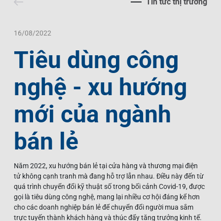
Tin tức thị trường
Liên Hệ
Trách Nhiệm Xã Hội
Tin Tức Thị Trường
Thư Viện Ảnh
Ngôn Ngữ
Tin Đầu Tư Tại Việt Nam
Thông Cáo Báo Chí
16/08/2022
Tiêu dùng công
VI
EN
nghệ - xu hướng
mới của ngành
bán lẻ
Năm 2022, xu hướng bán lẻ tại cửa hàng và thương mại điện
tử không cạnh tranh mà đang hỗ trợ lẫn nhau. Điều này đến từ
quá trình chuyển đổi kỹ thuật số trong bối cảnh Covid-19, được
gọi là tiêu dùng công nghệ, mang lại nhiều cơ hội đáng kể hơn
cho các doanh nghiệp bán lẻ để chuyển đổi người mua sắm
trực tuyến thành khách hàng và thúc đẩy tăng trưởng kinh tế.