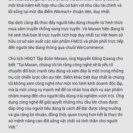
một khái niệm kết hợp nhu cầu cơ bản với nhu cầu tài chính và
lối sống tại một địa điểm Winmart+ thuận tiện, duy nhất.
Đại dịch cũng đã thúc đẩy người tiêu dùng chuyển từ hình thức
mua sắm truyền thống sang trực tuyến. Và Masan hiện đang là
hệ sinh thái bán lẻ trực tuyến tích hợp duy nhất tại Việt Nam sở
hữu cơ sở sản xuất các sản phẩm FMCG và phân phối trực tiếp
đến người tiêu dùng thông qua chuỗi WinCommerce.
Chủ tịch HĐQT Tập đoàn Masan, ông Nguyễn Đăng Quang cho
biết: “Tại Masan, chúng tôi tin rằng công nghệ sẽ là yếu tố
chuyển đổi bức tranh tiêu dùng và xem đây là một trong những
trụ cột chiến lược cần ưu tiên. Điểm khác biệt duy nhất là chúng
tôi không xem công nghệ như một mô hình kinh doanh độc lập,
mà là một công cụ mạnh mẽ để cá nhân hóa dịch vụ sản phẩm
nhằm mang đến cho người tiêu dùng trải nghiệm vượt trội. Ứng
dụng công nghệ để giải quyết những nhu cầu lớn chưa được
đáp ứng của người tiêu dùng là cách để đạt được tăng trưởng
và gia tăng lợi nhuận, đồng thời, quan trọng hơn hết là thực thi
sứ mệnh nâng cao đời sống vật chất và tinh thần cho người
Việt.”