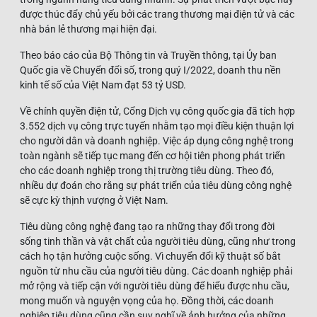
được thúc đẩy chủ yếu bởi các trang thương mại điện tử và các
nhà bán lẻ thương mại hiện đại.
Theo báo cáo của Bộ Thông tin và Truyền thông, tại Ủy ban
Quốc gia về Chuyển đổi số, trong quý I/2022, doanh thu nền
kinh tế số của Việt Nam đạt 53 tỷ USD.
Về chính quyền điện tử, Cổng Dịch vụ công quốc gia đã tích hợp
3.552 dịch vụ công trực tuyến nhằm tạo mọi điều kiện thuận lợi
cho người dân và doanh nghiệp. Việc áp dụng công nghệ trong
toàn ngành sẽ tiếp tục mang đến cơ hội tiên phong phát triển
cho các doanh nghiệp trong thị trường tiêu dùng. Theo đó,
nhiều dự đoán cho rằng sự phát triển của tiêu dùng công nghệ
sẽ cực kỳ thịnh vượng ở Việt Nam.
Tiêu dùng công nghệ đang tạo ra những thay đổi trong đời
sống tinh thần và vật chất của người tiêu dùng, cũng như trong
cách họ tận hưởng cuộc sống. Vì chuyển đổi kỹ thuật số bắt
nguồn từ nhu cầu của người tiêu dùng. Các doanh nghiệp phải
mở rộng và tiếp cận với người tiêu dùng để hiểu được nhu cầu,
mong muốn và nguyện vọng của họ. Đồng thời, các doanh
nghiệp tiêu dùng cũng cần suy nghĩ về ảnh hưởng của những