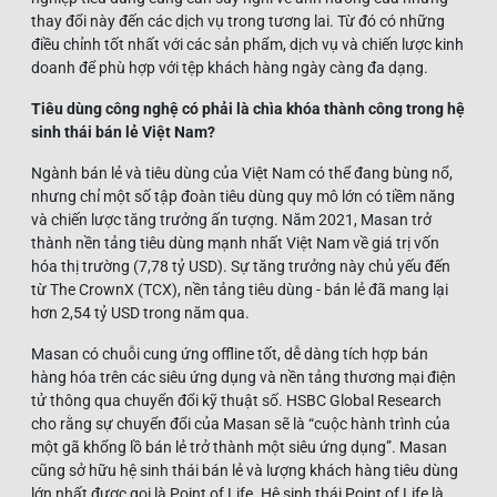
thay đổi này đến các dịch vụ trong tương lai. Từ đó có những
điều chỉnh tốt nhất với các sản phẩm, dịch vụ và chiến lược kinh
doanh để phù hợp với tệp khách hàng ngày càng đa dạng.
Tiêu dùng công nghệ có phải là chìa khóa thành công trong hệ
sinh thái bán lẻ Việt Nam?
Ngành bán lẻ và tiêu dùng của Việt Nam có thể đang bùng nổ,
nhưng chỉ một số tập đoàn tiêu dùng quy mô lớn có tiềm năng
và chiến lược tăng trưởng ấn tượng. Năm 2021, Masan trở
thành nền tảng tiêu dùng mạnh nhất Việt Nam về giá trị vốn
hóa thị trường (7,78 tỷ USD). Sự tăng trưởng này chủ yếu đến
từ The CrownX (TCX), nền tảng tiêu dùng - bán lẻ đã mang lại
hơn 2,54 tỷ USD trong năm qua.
Masan có chuỗi cung ứng offline tốt, dễ dàng tích hợp bán
hàng hóa trên các siêu ứng dụng và nền tảng thương mại điện
tử thông qua chuyển đổi kỹ thuật số. HSBC Global Research
cho rằng sự chuyển đổi của Masan sẽ là “cuộc hành trình của
một gã khổng lồ bán lẻ trở thành một siêu ứng dụng”. Masan
cũng sở hữu hệ sinh thái bán lẻ và lượng khách hàng tiêu dùng
lớn nhất được gọi là Point of Life. Hệ sinh thái Point of Life là