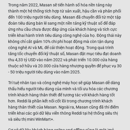
Trong năm 2022, Masan sẽ tiến hành số hóa nền tảng này
thành một hệ thống tích hợp từ sản xuất, hậu cần và phân phối
đến 100 triệu người tiêu dùng. Masan đã chuyển đổi từ một tập
đoàn tiêu dùng bán lẻ sang một nền tảng kỹ thuật số để đáp
ứng nhu cầu chưa được đáp ứng của khách hàng và tích cực
triển khai hành trình tiêu dùng công nghệ của họ. Động thái này
không chỉ cắt giảm 10% chi phí hoạt động mà còn tận dụng
công nghệ AI và ML để cải thiện hoạt động. Trong quá trình
tăng tốc chuyển đổi kỹ thuật số, Masan đặt mục tiêu đạt doanh
thu 4,33 tỷ USD vào năm 2022 và phát triển 10.000 cửa hàng
thuộc sở hữu và 20.000 cửa hàng nhượng quyền để phục vụ 30
- 50 triệu người tiêu dùng vào năm 2025.
Trí tuệ nhân tạo và công nghệ máy học sẽ giúp Masan dễ dàng
thấu hiểu người tiêu dùng của mình và tối ưu hóa các chương
trình khách hàng thân thiết để tương tác với khách hàng tốt
hơn. Reddi là phần kết nối cốt lõi trong chương trình khách
hàng thân thiết của Masan. Ngoài ra, Masan cũng đã thí điểm
triển khai các gói dữ liệu viễn thông Reddi tại hệ thống siêu thị
và siêu thị mini WinMart+.
Cơ sở dữ liệu khách hàng online and offline cũng là một ‘mỏ