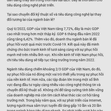
tiêu dùng công nghệ phát triển.
Tại sao chuyển đổi kỹ thuật số và tiêu dùng công nghệ lại thay
đổi tương lai của ngành bán lẻ?
Quý II/2022, GDP của Việt Nam tăng 7,72%, đây là mức GDP
cao nhất trong hơn một thập kỷ. GDP 6 tháng đầu năm 2022
cũng tăng 6,42%. Thêm vào đó, doanh thu ngành bán lẻ đã
phục hồi vượt quá mức trước Covid-19. Kết quả này đã minh
chứng cho bức tranh kinh tế tươi sáng cùng với sự phục hồi
mạnh mẽ trên nhiều lĩnh vực. Khi nền kinh tế Việt Nam phục hồi,
chi tiêu tiêu dùng sẽ tiếp tục tăng trưởng trong năm 2022.
Ngành tiêu dùng chiếm khoảng 2/3 GDP của Việt Nam, do đó,
sự phục hồi của nó đóng một vai trò thiết yếu trong sự phục hồi
của nền kinh tế. Hơn nữa, các tập đoàn lớn trong một số lĩnh
vực đang đầu tư ngày càng nhiều vào công nghệ thông tin và
chuyển đổi kỹ thuật số. Không chỉ để tăng cường tính bền vững
của doanh nghiệp mà còn tìm cách khai thác các cơ hội tăng
trưởng mới. Trong bảy năm qua, với sự phát triển của Internet,
lượng người mua sắm trực tuyến đã tăng gấp 10 lần và 20 lần
trong ngành hàng tiêu dùng nhanh. Sự phát triển vượt bậc này