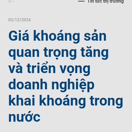
Tin tức thị trường
Liên Hệ
Trách Nhiệm Xã Hội
Tin Tức Thị Trường
Thư Viện Ảnh
Ngôn Ngữ
Tin Đầu Tư Tại Việt Nam
Thông Cáo Báo Chí
02/12/2024
Giá khoáng sản
VI
EN
quan trọng tăng
và triển vọng
doanh nghiệp
khai khoáng trong
nước