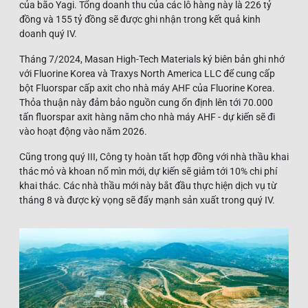
của bão Yagi. Tổng doanh thu của các lô hàng này là 226 tỷ
đồng và 155 tỷ đồng sẽ được ghi nhận trong kết quả kinh
doanh quý IV.
Tháng 7/2024, Masan High-Tech Materials ký biên bản ghi nhớ
với Fluorine Korea và Traxys North America LLC để cung cấp
bột Fluorspar cấp axit cho nhà máy AHF của Fluorine Korea.
Thỏa thuận này đảm bảo nguồn cung ổn định lên tới 70.000
tấn fluorspar axit hàng năm cho nhà máy AHF - dự kiến sẽ đi
vào hoạt động vào năm 2026.
Cũng trong quý III, Công ty hoàn tất hợp đồng với nhà thầu khai
thác mỏ và khoan nổ mìn mới, dự kiến ​​sẽ giảm tới 10% chi phí
khai thác. Các nhà thầu mới này bắt đầu thực hiện dịch vụ từ
tháng 8 và được kỳ vọng ​​sẽ đẩy mạnh sản xuất trong quý IV.