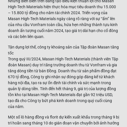
Những diễn biến trên đang tạo điều kiện thuận lợi cho Masan
High-Tech Materials hiện thực hóa mục tiêu doanh thu 15.000
– 15.800 tỷ đồng cho năm tài chính 2024. Triển vọng của
Masan High-Tech Materials ngày càng rõ ràng với sự “ấm” lên
của nhu cầu Vonfram toàn cầu, hứa hẹn những thành tựu kinh
doanh ấn tượng cuối năm 2024, tạo giá trị dài hạn cho cổ đông
và các bên liên quan.
Tận dụng lợi thế, công ty khoáng sản của Tập đoàn Masan tăng
tốc
Trong quý III/2024, Masan High-Tech Materials (thành viên Tập
đoàn Masan) duy trì tăng trưởng doanh thu từ Vonfram và gia
tăng dòng tiền từ bán Đồng. Doanh thu từ sản phẩm đồng đạt
670 tỷ đồng, Công ty ghi nhận sự đóng góp đáng kể từ khách
hàng nội địa, tạo ra sự ổn định tài chính và sức mạnh trong
quản lý dòng tiền. Tính đến hết tháng 9, giá trị của lượng đồng
tồn kho tại Masan High-Tech Materials đạt gần 92 triệu USD,
tạo đà cho Công ty bứt phá kinh doanh trong quý cuối cùng
của năm.
Một số lô hàng đồng và florit dự kiến xuất khẩu trong tháng 9 bị
trì hoãn sang tháng 10 do gián đoạn vận chuyển bởi ảnh hưởng