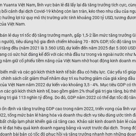
Yuanta Việt Nam, lĩnh vực bán lẻ đã lấy lại đà tăng trưởng tích cực, cùn
g bối cảnh đại dịch Covid-19 không còn lan tràn, kéo theo nhu cầu của ngư
ợc hưởng lợi từ quy mô thị trường ước tính khoảng 200 tỷ USD, tương đươ
của Việt Nam.
 bán lẻ duy trì tốc độ tăng trưởng mạnh, gấp 1,5-2 lần mức tăng trưởng 
 người), tiêu dùng hộ gia đình chiếm khoảng 70 - 80% GDP, tốc độ tăng tr
tăng đều (năm 2021 là 3.560 USD, dự kiến ​​đến năm 2025 đạt 5.000 USD)
ang có sức hút đáng kể đối với các nhà đầu tư trong và ngoài nước như 
ng nắm giữ cổ phiếu tiềm năng của Việt Nam nhờ hoạt động kinh doanh 
iến mất và các gói kích thích kinh tế bắt đầu có hiệu lực. Các yếu tố gi
, chính sách cắt giảm thuế nhằm duy trì xu hướng giảm của giá xăng dầu 
 của Việt Nam năm 2022 dự kiến ​​vào khoảng 3,5 - 4%. Mục tiêu GDP có t
n các gói kích thích kinh tế, bao gồm giảm 2% thuế giá trị gia tăng, bù thê
ầng trị giá 113 nghìn tỷ đồng. Do đó, GDP năm 2022 có thể đạt tốc độ tăng
ô ổn định và tăng trưởng GDP cao trong năm 2022, triển vọng của lĩnh vự
2, tổng mức bán lẻ hàng hóa và doanh thu dịch vụ tiêu dùng ước tính đ
 bất chấp lạm phát khiến giá cả tăng cao. Khảo sát kinh doanh bán lẻ củ
 lẻ đạt hiệu quả kinh doanh ngang bằng và vượt trước đại dịch. Trong 
h doanh bài bản có tốc độ phục hồi và tăng trưởng nhanh hơn những doan