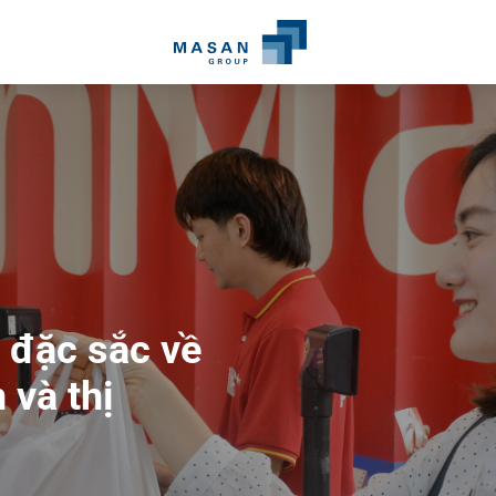
 đặc sắc về
san
và thị
g