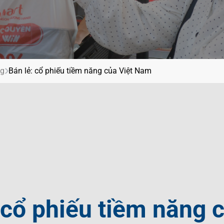
ội
g
ệt Nam
í
ng
Bán lẻ: cổ phiếu tiềm năng của Việt Nam
 cổ phiếu tiềm năng c