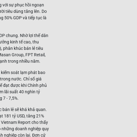
g với sự phục hồi ngoạn
ời tiêu dùng tăng lên. Do
ng 50% GDP và tiếp tục là
GDP chung. Nhờ lợi thế dân
ưởng kinh tế cao, thu
, phân khúc bán lẻ tiêu
Masan Group, FPT Retail,
mạnh trong nhiều năm.
úp kiểm soát lạm phát bao
trong nước. Chỉ số giá
hể đạt được khi Chính phủ
m lãi suất 40 nghìn tỷ
 7 - 7,5%.
c bán lẻ sẽ khá khả quan.
ạt 181 tỷ USD, tăng 21%
a Vietnam Report cho thấy
đó những doanh nghiệp quy
h nghiệp còn lại. Đơn cử