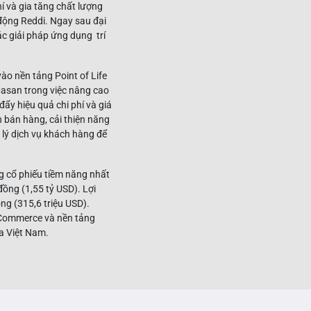
í và gia tăng chất lượng
 động Reddi. Ngay sau đại
c giải pháp ứng dụng trí
ào nền tảng Point of Life
Masan trong việc nâng cao
ẩy hiệu quả chi phí và giá
h bán hàng, cải thiện năng
 lý dịch vụ khách hàng để
g cổ phiếu tiềm năng nhất
ồng (1,55 tỷ USD). Lợi
ng (315,6 triệu USD).
nCommerce và nền tảng
a Việt Nam.