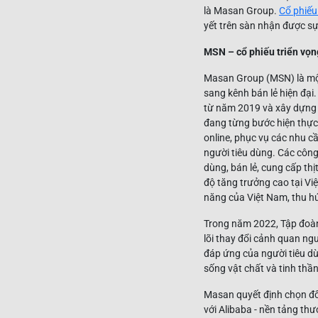
là Masan Group.
Cổ phiế
yết trên sàn nhận được sự
MSN – cổ phiếu triển vọng
Masan Group (MSN) là một
sang kênh bán lẻ hiện đại
từ năm 2019 và xây dựng c
đang từng bước hiện thực 
online, phục vụ các nhu cầu
người tiêu dùng. Các công
dùng, bán lẻ, cung cấp thị
độ tăng trưởng cao tại Vi
năng của Việt Nam, thu h
Trong năm 2022, Tập đoàn 
lõi thay đổi cảnh quan ng
đáp ứng của người tiêu dù
sống vật chất và tinh thần
Masan quyết định chọn đố
với Alibaba - nền tảng th