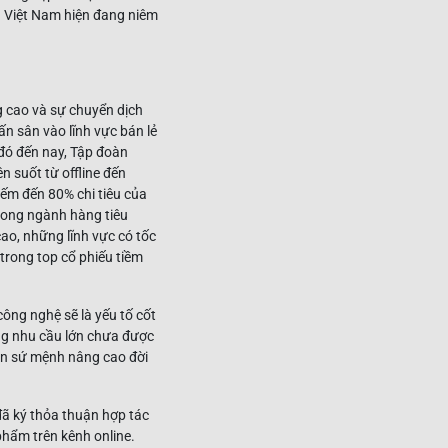
 Việt Nam hiện đang niêm
g cao và sự chuyển dịch
ấn sân vào lĩnh vực bán lẻ
 đó đến nay, Tập đoàn
 suốt từ offline đến
hiếm đến 80% chi tiêu của
rong ngành hàng tiêu
cao, những lĩnh vực có tốc
trong top cổ phiếu tiềm
công nghệ sẽ là yếu tố cốt
ững nhu cầu lớn chưa được
iện sứ mệnh nâng cao đời
ã ký thỏa thuận hợp tác
phẩm trên kênh online.