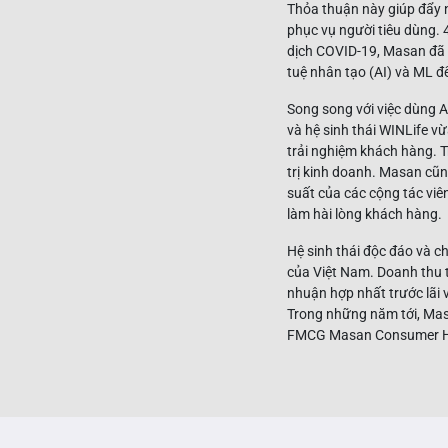
Thỏa thuận này giúp đẩy n
phục vụ người tiêu dùng. 
dịch COVID-19, Masan đã c
tuệ nhân tạo (AI) và ML đ
Song song với việc dùng A
và hệ sinh thái WINLife v
trải nghiệm khách hàng. T
trị kinh doanh. Masan cũn
suất của các cộng tác viê
làm hài lòng khách hàng.
Hệ sinh thái độc đáo và 
của Việt Nam. Doanh thu t
nhuận hợp nhất trước lãi 
Trong những năm tới, Mas
FMCG Masan Consumer Hold