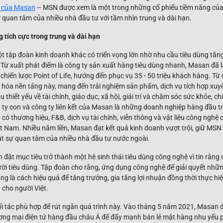
u của Masan
– MSN được xem là một trong những cố phiếu tiềm năng của
 quan tâm của nhiều nhà đầu tư với tầm nhìn trung và dài hạn.
 tích cực trong trung và dài hạn
 tập đoàn kinh doanh khác có triển vọng lớn nhờ nhu cầu tiêu dùng tăn
. Từ xuất phát điểm là công ty sản xuất hàng tiêu dùng nhanh, Masan đã l
hiến lược Point of Life, hướng đến phục vụ 35 - 50 triệu khách hàng. Từ
hóa nền tảng này, mang đến trải nghiệm sản phẩm, dịch vụ tích hợp xuyên
 thiết yếu về tài chính, giáo dục, xã hội, giải trí và chăm sóc sức khỏe, c
 ty con và công ty liên kết của Masan là những doanh nghiệp hàng đầu t
t có thương hiệu, F&B, dịch vụ tài chính, viễn thông và vật liệu công nghệ 
ệt Nam. Nhiều năm liền, Masan đạt kết quả kinh doanh vượt trội, giữ MSN 
út sự quan tâm của nhiều nhà đầu tư nước ngoài.
đặt mục tiêu trở thành một hệ sinh thái tiêu dùng công nghệ vì tin rằng 
ười tiêu dùng. Tập đoàn cho rằng, ứng dụng công nghệ để giải quyết nh
ng là cách hiệu quả để tăng trưởng, gia tăng lợi nhuận đồng thời thực h
 cho người Việt.
i tác phù hợp để rút ngắn quá trình này. Vào tháng 5 năm 2021, Masan đ
ương mại điện tử hàng đầu châu Á để đẩy mạnh bán lẻ mặt hàng nhu yếu 