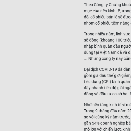
Theo Công ty Chứng khoán 
mục của nền kinh tế, tron
đó, cổ phiếu bán lẻ sẽ đư
nhóm cổ phiếu tiềm năng 
Trong nhiều năm, lĩnh vực
số đông (khoảng 100 triệu
nhập bình quân đầu người 
dùng tại Việt Nam đã và đ
... Những công ty này cũ
Đại dịch COVID-19 đã dần b
gồm giá dầu thế giới giảm
tiêu dùng (CPI) bình quân
đẩy nhanh tiến độ giải ngâ
đồng và đầu tư cơ sở hạ t
Nhờ nền tảng kinh tế vĩ m
Trong 9 tháng đầu năm 202
so với cùng kỳ năm trước,
gần 54% doanh nghiệp bán
mô lớn với chiến lược kin