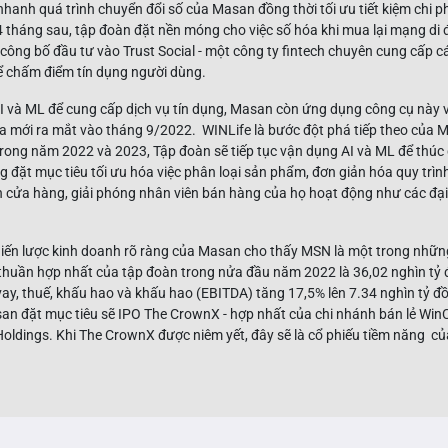
hanh quá trình chuyển đổi số của Masan đồng thời tối ưu tiết kiệm chi ph
4 tháng sau, tập đoàn đặt nền móng cho việc số hóa khi mua lại mạng di
ông bố đầu tư vào Trust Social - một công ty fintech chuyên cung cấp cá
ể chấm điểm tín dụng người dùng.
I và ML để cung cấp dịch vụ tín dụng, Masan còn ứng dụng công cụ này v
ừa mới ra mắt vào tháng 9/2022. WINLife là bước đột phá tiếp theo của 
rong năm 2022 và 2023, Tập đoàn sẽ tiếp tục vận dụng AI và ML để thúc đ
g đặt mục tiêu tối ưu hóa việc phân loại sản phẩm, đơn giản hóa quy trìn
n cửa hàng, giải phóng nhân viên bán hàng của họ hoạt động như các đại
chiến lược kinh doanh rõ ràng của Masan cho thấy MSN là một trong nhữn
huần hợp nhất của tập đoàn trong nửa đầu năm 2022 là 36,02 nghìn tỷ đ
vay, thuế, khấu hao và khấu hao (EBITDA) tăng 17,5% lên 7.34 nghìn tỷ đồ
an đặt mục tiêu sẽ IPO The CrownX - hợp nhất của chi nhánh bán lẻ Wi
ings. Khi The CrownX được niêm yết, đây sẽ là cổ phiếu tiềm năng củ