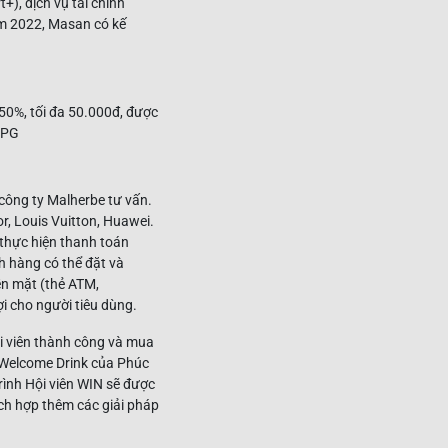
), dịch vụ tài chính
ăm 2022, Masan có kế
công ty Malherbe tư vấn.
or, Louis Vuitton, Huawei.
 thực hiện thanh toán
h hàng có thể đặt và
ền mặt (thẻ ATM,
ợi cho người tiêu dùng.
ội viên thành công và mua
 Welcome Drink của Phúc
rình Hội viên WIN sẽ được
ích hợp thêm các giải pháp