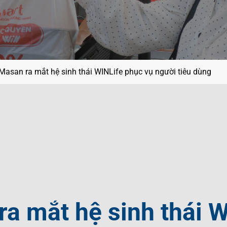
ội
g
ệt Nam
í
Masan ra mắt hệ sinh thái WINLife phục vụ người tiêu dùng
a mắt hệ sinh thái W