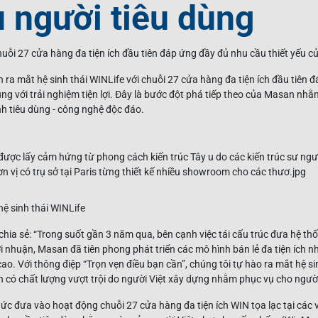
 người tiêu dùng
huỗi 27 cửa hàng đa tiện ích đầu tiên đáp ứng đầy đủ nhu cầu thiết yếu c
ra mắt hệ sinh thái WINLife với chuỗi 27 cửa hàng đa tiện ích đầu tiên 
ùng với trải nghiệm tiện lợi. Đây là bước đột phá tiếp theo của Masan nh
nh tiêu dùng - công nghệ độc đáo.
ệ sinh thái WINLife
hia sẻ: “Trong suốt gần 3 năm qua, bên cạnh việc tái cấu trúc đưa hệ t
ợi nhuận, Masan đã tiên phong phát triển các mô hình bán lẻ đa tiện ích 
. Với thông điệp “Trọn vẹn điều bạn cần”, chúng tôi tự hào ra mắt hệ sin
 có chất lượng vượt trội do người Việt xây dựng nhằm phục vụ cho người
c đưa vào hoạt động chuỗi 27 cửa hàng đa tiện ích WIN tọa lạc tại các vị