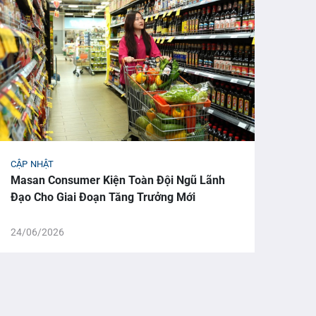
CẬP NHẬT
CẬP 
Masan Consumer Kiện Toàn Đội Ngũ Lãnh
Từ M
Đạo Cho Giai Đoạn Tăng Trưởng Mới
Vọng
Win
24/06/2026
18/0