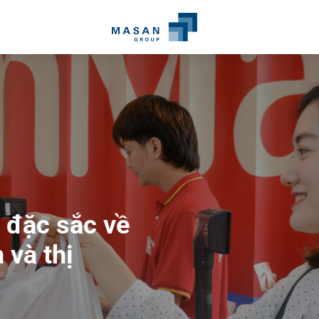
 đặc sắc về
san
và thị
g