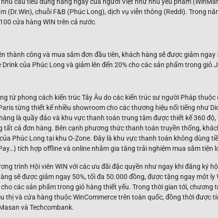
nhu cầu tiêu dùng hằng ngày của người Việt như nhu yếu phẩm (WinMart+
 (Dr.Win), chuỗi F&B (Phúc Long), dịch vụ viễn thông (Reddi). Trong n
 100 cửa hàng WIN trên cả nước.
g từ phong cách kiến trúc Tây Âu do các kiến trúc sư người Pháp thuộc 
i Paris từng thiết kế nhiều showroom cho các thương hiệu nổi tiếng như Di
àng là quầy đảo và khu vực thanh toán trung tâm được thiết kế 360 độ,
g tất cả đơn hàng. Bên cạnh phương thức thanh toán truyền thống, khác
của Phúc Long tại khu O-Zone. Đây là khu vực thanh toán không dùng ti
ay…) tích hợp offline và online nhằm gia tăng trải nghiệm mua sắm tiện l
ơng trình Hội viên WIN với các ưu đãi đặc quyền như ngay khi đăng ký h
hàng sẽ được giảm ngay 50%, tối đa 50.000 đồng, được tặng ngay một ly
cho các sản phẩm trong giỏ hàng thiết yếu. Trong thời gian tới, chương t
siêu thị và cửa hàng thuộc WinCommerce trên toàn quốc, đồng thời được t
từ Masan và Techcombank.