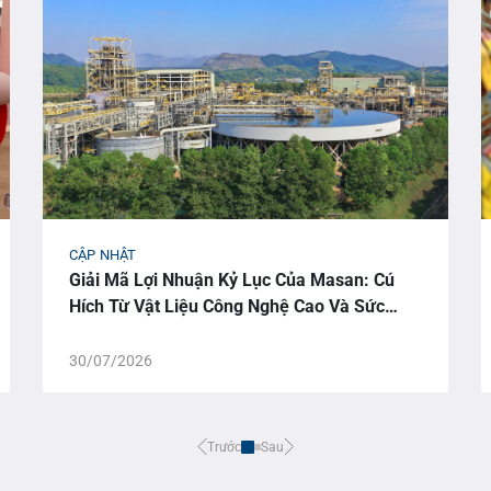
CẬP NHẬT
Giải Mã Lợi Nhuận Kỷ Lục Của Masan: Cú
Hích Từ Vật Liệu Công Nghệ Cao Và Sức
Mạnh Của AI
30/07/2026
Trước
Sau