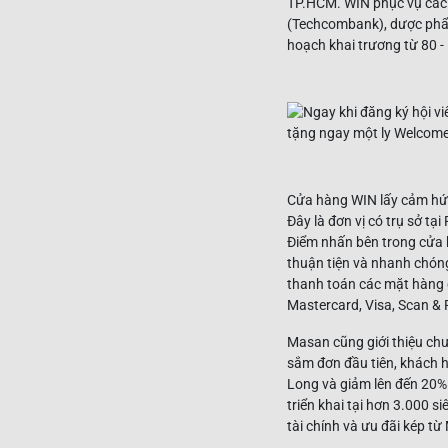
TP.HCM. WIN phục vụ các 
(Techcombank), dược phẩm
hoạch khai trương từ 80 -
Cửa hàng WIN lấy cảm hứn
Đây là đơn vị có trụ sở tạ
Điểm nhấn bên trong cửa h
thuận tiện và nhanh chón
thanh toán các mặt hàng 
Mastercard, Visa, Scan & P
Masan cũng giới thiệu chư
sắm đơn đầu tiên, khách 
Long và giảm lên đến 20% 
triển khai tại hơn 3.000 
tài chính và ưu đãi kép 