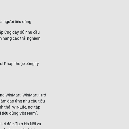
ủa người tiêu dùng.
đáp ứng đầy đủ nhu cầu
ằm nâng cao trải nghiệm
hống WinMart, WinMart+ trở
nhằm đáp ứng nhu cầu tiêu
h thái WINLife, nơi tập
 tiêu dùng Việt Nam”.
 trí đắc địa ở Hà Nội và