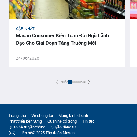
CẬP NHẬT
Masan Consumer Kiện Toàn Đội Ngũ Lãnh
Đạo Cho Giai Đoạn Tăng Trưởng Mới
24/06/2026
Trước
Sau
Trang chủ
Về chúng tôi
Mảng kinh doanh
Phát triển bền vững
Quan hệ cổ đông
Tin tức
Quan hệ truyền thông
Quyền riêng tư
Liên hệ
© 2025 Tập đoàn Masan.