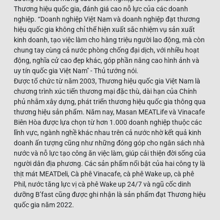
Thương hiệu quốc gia, đánh giá cao nỗ lực của các doanh
nghiệp. “Doanh nghiệp Việt Nam và doanh nghiệp đạt thương
hiệu quốc gia không chỉ thể hiện xuất sắc nhiệm vụ sản xuất
kinh doanh, tạo việc làm cho hàng triệu người lao động, mà còn
chung tay cùng cả nước phòng chống đại dịch, với nhiều hoạt
động, nghĩa cử cao đẹp khác, góp phần nâng cao hình ảnh và
uy tín quốc gia Việt Nam" - Thủ tướng nói.
Được tổ chức từ năm 2003, Thương hiệu quốc gia Việt Nam là
chương trình xúc tiến thương mại đặc thù, dài hạn của Chính
phủ nhằm xây dựng, phát triển thương hiệu quốc gia thông qua
thương hiệu sản phẩm. Năm nay, Masan MEATLife và Vinacafe
Biên Hòa được lựa chọn từ hơn 1.000 doanh nghiệp thuộc các
lĩnh vực, ngành nghề khác nhau trên cả nước nhờ kết quả kinh
doanh ấn tượng cũng như những đóng góp cho ngân sách nhà
nước và nỗ lực tạo công ăn việc làm, giúp cải thiện đời sống của
người dân địa phương. Các sản phẩm nổi bật của hai công ty là
thịt mát MEATDeli, Cà phê Vinacafe, cà phê Wake up, cà phê
Phil, nước tăng lực vị cà phê Wake up 24/7 và ngũ cốc dinh
dưỡng B’fast cũng được ghi nhận là sản phẩm đạt Thương hiệu
quốc gia năm 2022.