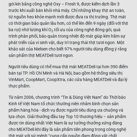
gói kín bằng công nghệ Oxy – Fresh 9, được kiểm dịch lần 3
trước khi xuất bán khỏi nhà máy. Chỉ những khay thịt an toàn,
từ nguồn heo khỏe mạnh mới được đưa ra thị trường. Thịt mát
có thời gian bảo quản lâu hơn, có thể lên đến 9 ngày (đối với thịt
ba rọi) nhờ lượng khí O
tối ưu của công nghệ đóng gói, quá
2
trình phân phối, bảo quản trong nhiệt độ mát giúp kìm hãm sự
phát triển của vi sinh vật, duy trì trạng thái thịt tươi ngon. Một
khảo sát của Nielsen cho biết 97% người tiêu dùng đồng ý rằng
sản phẩm thịt MEATDeli tươi ngon.
Người tiêu dùng có thể mua thịt mát MEATDeli tại hơn 390 điểm
bán tại TP. Hồ Chí Minh và Hà Nội, bao gồm hệ thống siêu thị
VinMart, CoopMart, CoopXtra, các cửa hàng MEATDeli và đại lý
thực phẩm.
Từ năm 2006, chương trình “Tin & Dùng Việt Nam” do Thời báo
Kinh tế Việt Nam tổ chức thường niên nhằm bình chọn sản
phẩm hàng hóa - dịch vụ được người tiêu dùng ưa chuộng và
lựa chọn. Giải thưởng đầu tay Top 10 thương hiệu – sản phẩm
được tin dùng nhất Việt Nam là sự tưởng thưởng xứng đáng
cho MEATDeli khi đây là sản phẩm tiên phong trong công nghệ
thịt mát với sứ mệnh “cung cấp nguồn đạm động vật chất