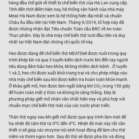
hàng đầu thế giới về thiết bị chế biến thịt của Hà Lan cung cấp.
Tính đến thời điểm hiện nay, hệ thống vận hành của nhà máy
Meat Hà Nam được xem là hệ thống hiện đại nhất và chuẩn
Châu Âu đầu tiên tại Việt Nam. Tháng 9/2019, tổ hợp này đã
được chứng nhận đạt Tiêu chuẩn Toàn cầu BRC về An toàn
Thực phẩm. Đây là nhà máy chế biến thịt tươi đầu tiên và duy
nhất tại Việt Nam đạt chứng chỉ quốc tế này.
Heo được dùng để chế biến thịt MEATDeli được nuôi trong quy
trình khép kín và qua 3 tuyến kiểm dịch trước khi đến tay người
tiêu dùng đảm bảo heo khỏe, không nhiễm dịch bệnh . Ở tuyến
1 và 2, heo chỉ được xuất khỏi trang trại và cho phép nhập vào
nhà máy chế biến sau khi được kiểm tra hoàn toàn khỏe mạnh.
Ở khâu giết mổ, heo được làm ngất bằng khí CO­
trong 150 giây
2
để hoàn toàn mất ý thức và không bị căng thẳng. Đây là
phương pháp giết mổ nhân văn nhất hiện nay và phù hợp với
chuẩn mực chế biến thịt mát của các nước phát triển.
Thân thịt ngay sau khi giết mổ được qua quy trình làm mát để
o
o
hạ nhiệt độ tâm thịt từ 0
C đến 4
C. Nhiệt độ mát này rất cần
thiết vì sẽ giúp các enzyme nội sinh hoạt động để làm cho thịt
mềm và thơm ngon hơn. Sau đó thịt sẽ được pha lóc và đóng