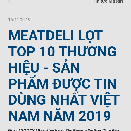
Tin tức Masan
Liên Hệ
Trách Nhiệm Xã Hội
Tin Tức Thị Trường
Thư Viện Ảnh
Ngôn Ngữ
Tin Đầu Tư Tại Việt Nam
Thông Cáo Báo Chí
16/11/2019
MEATDELI LỌT
VI
EN
TOP 10 THƯƠNG
HIỆU - SẢN
PHẨM ĐƯỢC TIN
DÙNG NHẤT VIỆT
NAM NĂM 2019
Ngày 15/11/2019 tại khách sạn The Reverie Sài Gòn, Thời Báo