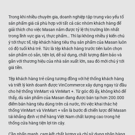
Trong khi nhiều chuyên gia, doanh nghiệp tập trung vào yếu tố
sản phẩm giá cả phù hợp với tất cả các nhóm khách hàng để
giải thích cho việc Masan nắm được tỷ lệ thị trường lớn nhất
trong lĩnh vực gia vị, thực phẩm… Thì lại không nhiều ý kiến chú
ý tới thực tế, tệp khách hàng tiêu thụ sản phẩm của Masan luôn
có độ tuổi khá trẻ. Tức là tệp khách hàng trước tiên luôn chọn
sản phẩm có sẵn, tiện lợi, dễ sử dụng, chất lượng đảm bảo và
gắn với thương hiệu của nhà sản xuất lớn, sau đó mới chú ý tới
giá tiền.
Tệp khách hàng trẻ cũng tương đồng với hệ thống khách hàng
và triết lý kinh doanh được VinCommerce xây dựng ngay từ đầu
cho hệ thống VinMart và VinMart +. Từ góc độ ấy, không khó để
thấy, dù sản phẩm của Masan đang được bán tại hơn 200.000
điểm bán hàng tiêu dùng trên cả nước, thì việc khai thác hệ
thống VinMart và VinMart + vẫn là bước đi chiến lược để Masan
tái khẳng định vị thế hàng Việt Nam chất lượng cao trong hệ
thống cửa hàng tiện lợi tin cậy.
Cần nhấn mạnh, cam kết chất lượng và chỉ sử dụng nhãn hàng