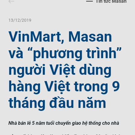
Tin tức Masan
Liên Hệ
Trách Nhiệm Xã Hội
Tin Tức Thị Trường
Thư Viện Ảnh
Ngôn Ngữ
Tin Đầu Tư Tại Việt Nam
Thông Cáo Báo Chí
13/12/2019
VinMart, Masan
VI
EN
và “phương trình”
người Việt dùng
hàng Việt trong 9
tháng đầu năm
Nhà bán lẻ 5 năm tuổi chuyển giao hệ thống cho nhà