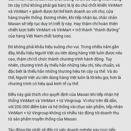
tin cậy (chứ không phải giá bán) là lý do chủ chốt khiến VinMart
và VinMart + giành được lợi thế kinh doanh so với chợ, cửa
hàng truyền thống. Đương nhiên, khi tiếp nhận lại, chắc chắn
Masan sẽ tiếp tục duy trì triết lý này. Hay thậm chí hoàn thiện
chiến lược biến VinMart và VinMart + trở thành “thánh đường”
của hàng Việt Nam chất lượng cao.
Đó không phải khẩu hiệu suông cho vui. Trong nhiều năm gần
đây, khẩu hiệu Người Việt ưu tiên dùng hàng Việt luôn được nêu
cao, thậm chí tổ chức thành chương trình hành động. Tuy
nhiên, chương trình ấy thiếu hẳn những tiêu chí, tiêu chuẩn, và
đặc biệt là thiếu hẳn những thương hiệu tin cậy cụ thể. Và do
thế, Người Việt ưu tiên dùng hàng Việt luôn là lời kêu gọi, hơn là
chương trình có hiệu quả kinh tế cụ thể.
Điều này giải thích cho quyết định của Masan khi tiếp nhận hệ
thống VinMart và VinMart + từ Vingroup. Vì như trên đã dẫn,
với 200.000 điểm bán và hệ thống vài chục sản phẩm, tiếp nhận
VinMart + từ Vingroup không có nhiều tác động tới doanh thu
từ sản phẩm truyền thống của Masan.
Tác động lớn nhất sẽ đến từ việc doanh nghiệp này trực tiếp