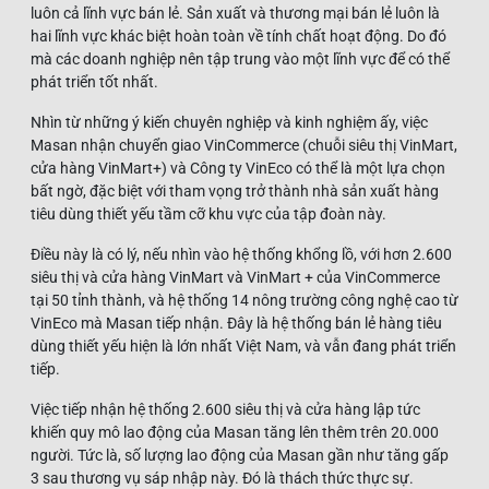
luôn cả lĩnh vực bán lẻ. Sản xuất và thương mại bán lẻ luôn là
hai lĩnh vực khác biệt hoàn toàn về tính chất hoạt động. Do đó
mà các doanh nghiệp nên tập trung vào một lĩnh vực để có thể
phát triển tốt nhất.
Nhìn từ những ý kiến chuyên nghiệp và kinh nghiệm ấy, việc
Masan nhận chuyển giao VinCommerce (chuỗi siêu thị VinMart,
cửa hàng VinMart+) và Công ty VinEco có thể là một lựa chọn
bất ngờ, đặc biệt với tham vọng trở thành nhà sản xuất hàng
tiêu dùng thiết yếu tầm cỡ khu vực của tập đoàn này.
Điều này là có lý, nếu nhìn vào hệ thống khổng lồ, với hơn 2.600
siêu thị và cửa hàng VinMart và VinMart + của VinCommerce
tại 50 tỉnh thành, và hệ thống 14 nông trường công nghệ cao từ
VinEco mà Masan tiếp nhận. Đây là hệ thống bán lẻ hàng tiêu
dùng thiết yếu hiện là lớn nhất Việt Nam, và vẫn đang phát triển
tiếp.
Việc tiếp nhận hệ thống 2.600 siêu thị và cửa hàng lập tức
khiến quy mô lao động của Masan tăng lên thêm trên 20.000
người. Tức là, số lượng lao động của Masan gần như tăng gấp
3 sau thương vụ sáp nhập này. Đó là thách thức thực sự.