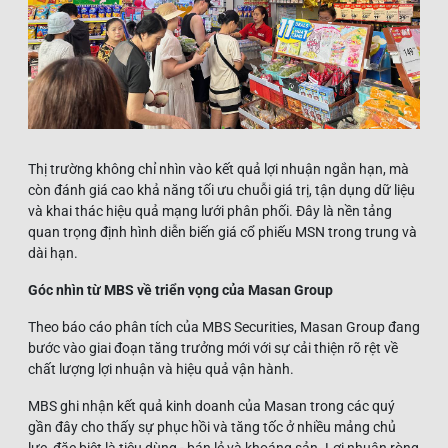
Thị trường không chỉ nhìn vào kết quả lợi nhuận ngắn hạn, mà
còn đánh giá cao khả năng tối ưu chuỗi giá trị, tận dụng dữ liệu
và khai thác hiệu quả mạng lưới phân phối. Đây là nền tảng
quan trọng định hình diễn biến giá cổ phiếu MSN trong trung và
dài hạn.
Góc nhìn từ MBS về triển vọng của Masan Group
Theo báo cáo phân tích của MBS Securities, Masan Group đang
bước vào giai đoạn tăng trưởng mới với sự cải thiện rõ rệt về
chất lượng lợi nhuận và hiệu quả vận hành.
MBS ghi nhận kết quả kinh doanh của Masan trong các quý
gần đây cho thấy sự phục hồi và tăng tốc ở nhiều mảng chủ
lực, đặc biệt là tiêu dùng - bán lẻ và khoáng sản. Lợi nhuận ròng