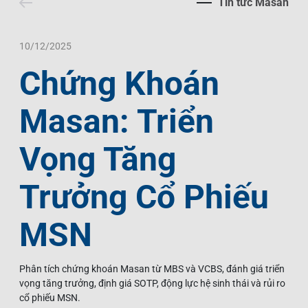
Tin tức Masan
Liên Hệ
Trách Nhiệm Xã Hội
Tin Tức Thị Trường
Thư Viện Ảnh
Ngôn Ngữ
Tin Đầu Tư Tại Việt Nam
Thông Cáo Báo Chí
10/12/2025
Chứng Khoán
VI
EN
Masan: Triển
Vọng Tăng
Trưởng Cổ Phiếu
MSN
Phân tích chứng khoán Masan từ MBS và VCBS, đánh giá triển
vọng tăng trưởng, định giá SOTP, động lực hệ sinh thái và rủi ro
cổ phiếu MSN.