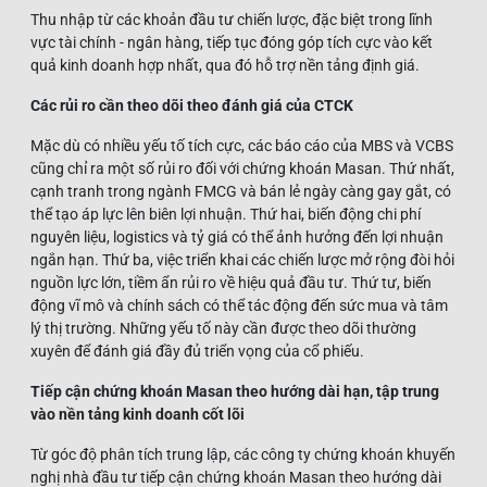
Thu nhập từ các khoản đầu tư chiến lược, đặc biệt trong lĩnh
vực tài chính - ngân hàng, tiếp tục đóng góp tích cực vào kết
quả kinh doanh hợp nhất, qua đó hỗ trợ nền tảng định giá.
Các rủi ro cần theo dõi theo đánh giá của CTCK
Mặc dù có nhiều yếu tố tích cực, các báo cáo của MBS và VCBS
cũng chỉ ra một số rủi ro đối với chứng khoán Masan. Thứ nhất,
cạnh tranh trong ngành FMCG và bán lẻ ngày càng gay gắt, có
thể tạo áp lực lên biên lợi nhuận. Thứ hai, biến động chi phí
nguyên liệu, logistics và tỷ giá có thể ảnh hưởng đến lợi nhuận
ngắn hạn. Thứ ba, việc triển khai các chiến lược mở rộng đòi hỏi
nguồn lực lớn, tiềm ẩn rủi ro về hiệu quả đầu tư. Thứ tư, biến
động vĩ mô và chính sách có thể tác động đến sức mua và tâm
lý thị trường. Những yếu tố này cần được theo dõi thường
xuyên để đánh giá đầy đủ triển vọng của cổ phiếu.
Tiếp cận chứng khoán Masan theo hướng dài hạn, tập trung
vào nền tảng kinh doanh cốt lõi
Từ góc độ phân tích trung lập, các công ty chứng khoán khuyến
nghị nhà đầu tư tiếp cận chứng khoán Masan theo hướng dài