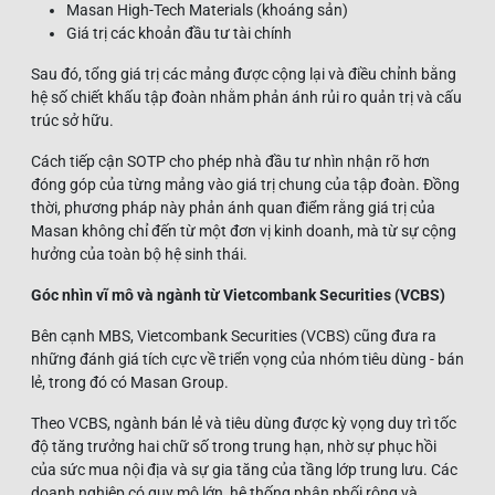
Masan High-Tech Materials (khoáng sản)
Giá trị các khoản đầu tư tài chính
Sau đó, tổng giá trị các mảng được cộng lại và điều chỉnh bằng
hệ số chiết khấu tập đoàn nhằm phản ánh rủi ro quản trị và cấu
trúc sở hữu.
Cách tiếp cận SOTP cho phép nhà đầu tư nhìn nhận rõ hơn
đóng góp của từng mảng vào giá trị chung của tập đoàn. Đồng
thời, phương pháp này phản ánh quan điểm rằng giá trị của
Masan không chỉ đến từ một đơn vị kinh doanh, mà từ sự cộng
hưởng của toàn bộ hệ sinh thái.
Góc nhìn vĩ mô và ngành từ Vietcombank Securities (VCBS)
Bên cạnh MBS, Vietcombank Securities (VCBS) cũng đưa ra
những đánh giá tích cực về triển vọng của nhóm tiêu dùng - bán
lẻ, trong đó có Masan Group.
Theo VCBS, ngành bán lẻ và tiêu dùng được kỳ vọng duy trì tốc
độ tăng trưởng hai chữ số trong trung hạn, nhờ sự phục hồi
của sức mua nội địa và sự gia tăng của tầng lớp trung lưu. Các
doanh nghiệp có quy mô lớn, hệ thống phân phối rộng và