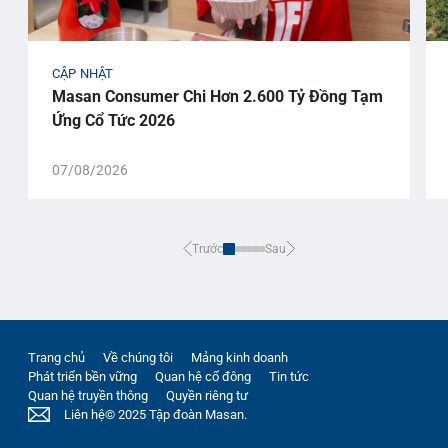
CẬP NHẬT
Masan Consumer Chi Hơn 2.600 Tỷ Đồng Tạm
Ứng Cổ Tức 2026
07/08/2026
Trước
Sau
Trang chủ
Về chúng tôi
Mảng kinh doanh
Phát triển bền vững
Quan hệ cổ đông
Tin tức
Quan hệ truyền thông
Quyền riêng tư
Liên hệ
© 2025 Tập đoàn Masan.