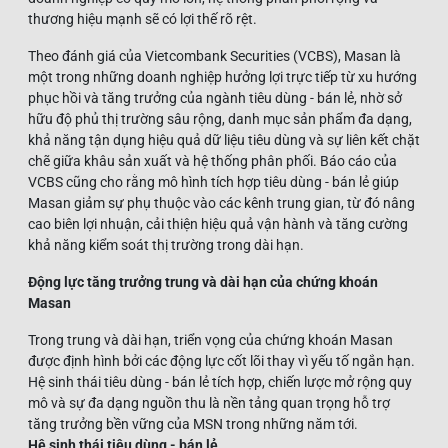
thương hiệu mạnh sẽ có lợi thế rõ rệt.
Theo đánh giá của Vietcombank Securities (VCBS), Masan là
một trong những doanh nghiệp hưởng lợi trực tiếp từ xu hướng
phục hồi và tăng trưởng của ngành tiêu dùng - bán lẻ, nhờ sở
hữu độ phủ thị trường sâu rộng, danh mục sản phẩm đa dạng,
khả năng tận dụng hiệu quả dữ liệu tiêu dùng và sự liên kết chặt
chẽ giữa khâu sản xuất và hệ thống phân phối. Báo cáo của
VCBS cũng cho rằng mô hình tích hợp tiêu dùng - bán lẻ giúp
Masan giảm sự phụ thuộc vào các kênh trung gian, từ đó nâng
cao biên lợi nhuận, cải thiện hiệu quả vận hành và tăng cường
khả năng kiểm soát thị trường trong dài hạn.
Động lực tăng trưởng trung và dài hạn của chứng khoán
Masan
Trong trung và dài hạn, triển vọng của chứng khoán Masan
được định hình bởi các động lực cốt lõi thay vì yếu tố ngắn hạn.
Hệ sinh thái tiêu dùng - bán lẻ tích hợp, chiến lược mở rộng quy
mô và sự đa dạng nguồn thu là nền tảng quan trọng hỗ trợ
tăng trưởng bền vững của MSN trong những năm tới.
Hệ sinh thái tiêu dùng - bán lẻ