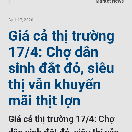
Market News
Contact Us
Livelihood
Market News
Photo Gallery
Language
Invest In Vietnam
Press Releases
April 17, 2020
Giá cả thị trường
EN
VI
17/4: Chợ dân
sinh đắt đỏ, siêu
thị vẫn khuyến
mãi thịt lợn
Giá cả thị trường 17/4: Chợ