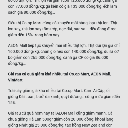
đó có thịt lợn. Thịt lợn vai giảm còn 125.000 đồng/kg; cánh gà
còn 77.000 đồng/kg; gà kiến có giá 133.000 đồng/kg; ếch làm
sạch giá 80.000 đồng/kg…
Siêu thị Co.op Mart cũng có khuyến mãi hàng loạt thịt lợn. Thịt
lợn xay, thịt lợn xay tẩm ướp, nạc đùi, nạc vai… đều đang được
giảm đến 15% trong hôm nay.
AEON Mall tiếp tục khuyến mãi nhiều thịt lợn. Thịt đùi lợn giá chỉ
160.000 đồng/kg; chân giò heo còn 140.000 đồng/kg; đùi lá cờ
bò giảm còn 265.000 đồng/kg; cánh gà CP có giá 86.000
đồng/kg…
Giá rau củ quả giảm khá nhiều tại Co.op Mart, AEON Mall,
VinMart
Trái cây giảm giá khá nhiều tại Co.op Mart. Cam Ai Cập, ổi
giống Đài Loan, bưởi da xanh, quýt đường… cũng mức giảm đến
15%.
Giá rau củ quả hôm nay tại AEON Mall cũng giảm mạnh. Cà
chua giống Hà Lan 500gr giảm còn 20.000 đồng; khoai lang
giống Nhật giá 25.000 đồng/kg; táo hồng New Zealand còn