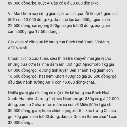
89.000 đồng/kg; quýt Ai Cập có giá 80.000 đồng/kg…
VinMart hôm nay cũng giảm giá rau củ quả. Ôi lê loại 1 giảm số
50% còn 10.000 đồng/kg; dưa lưới lục bảo 500gr giảm còn
22.500 đồng; cải ngồng 300gr có giá 6.000 đồng; bông cải
xanh 500gr giá 17.500 đồng…
Gia vị giá rẻ cũng tại kệ hàng của Bách Hoá Xanh, VinMart,
AEON Mall
Chuẩn bị cho cuối tuần, siêu thị Satra khuyến mãi gia vị cho
những bữa cơm tại nhà đầm ấm. Bột ngọt Ajinomoto 1kg giá
64.000 đồng/gói; đường tinh luyện Bến Thành 1kg giảm còn
18.500 đồng/gói; hạt nêm Knorr 400gr có giá 26.500 đồng/gói;
dầu đậu nành Tường An 1l còn 46.000 đồng/chai…
Nhiều gia vị giá rẻ cũng có mặt trên kệ hàng của Bách Hoá
Xanh. Hạt nêm 4 trong 1 vị heo Neptune gói 380g có giá 22.000
đồng; combo 2 chai nước mắm cá cơm 3 Miền 500ml giá chỉ
30.000 đồng; gia vị hoàn chỉnh dạng xốt thịt kho trứng Chinsu
gói 70g giảm còn 6.000 đồng; dầu cá Golden Ranee chai 1l còn
32.000 đồng…