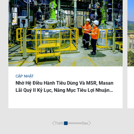
Liên Hệ
Trách Nhiệm Xã Hội
Tin Tức Thị Trường
Thư Viện Ảnh
Ngôn Ngữ
Tin Đầu Tư Tại Việt Nam
Thông Cáo Báo Chí
VI
EN
CẬP NHẬT
Nhờ Hệ Điều Hành Tiêu Dùng Và MSR, Masan
Lãi Quý II Kỷ Lục, Nâng Mục Tiêu Lợi Nhuận
Cả Năm
Trước
Sau