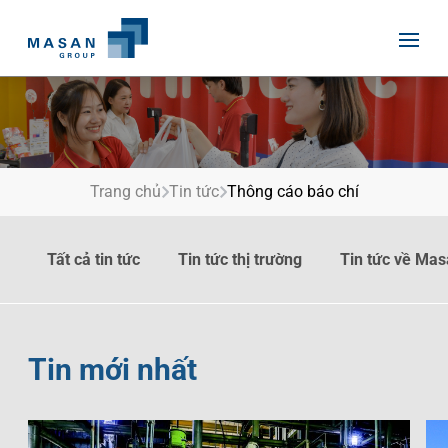
Skip
to
content
Trang chủ
Tin tức
Thông cáo báo chí
Trang Chủ
Về Chúng Tôi
Tất cả tin tức
Tin tức thị trường
Tin tức về Ma
Quan Hệ Cổ Đông
Lịch Sử Masan
Mảng Kinh Doanh
Phương Cách Masan
Phát Triển Bền Vững
Con Người Masan
Tin mới nhất
Tin Tức
Thành Tựu
Nhân Lực
Quan Hệ Truyền Thông
Môi Trường
Tin Tức Masan