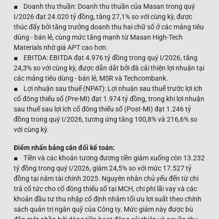
■ Doanh thu thuần: Doanh thu thuần của Masan trong quý
I/2026 đạt 24.020 tỷ đồng, tăng 27,1% so với cùng kỳ, được
thúc đẩy bởi tăng trưởng doanh thu hai chữ số ở các mảng tiêu
dùng - bán lẻ, cùng mức tăng mạnh từ Masan High-Tech
Materials nhờ giá APT cao hơn.
■ EBITDA: EBITDA đạt 4.976 tỷ đồng trong quý I/2026, tăng
24,3% so với cùng kỳ, được dẫn dắt bởi đà cải thiện lợi nhuận tại
các mảng tiêu dùng - bán lẻ, MSR và Techcombank.
■ Lợi nhuận sau thuế (NPAT): Lợi nhuận sau thuế trước lợi ích
cổ đông thiểu số (Pre-MI) đạt 1.974 tỷ đồng, trong khi lợi nhuận
sau thuế sau lợi ích cổ đông thiểu số (Post-MI) đạt 1.246 tỷ
đồng trong quý I/2026, tương ứng tăng 100,8% và 216,6% so
với cùng kỳ.
Điểm nhấn bảng cân đối kế toán:
■ Tiền và các khoản tương đương tiền giảm xuống còn 13.232
tỷ đồng trong quý I/2026, giảm 24,5% so với mức 17.527 tỷ
đồng tại năm tài chính 2025. Nguyên nhân chủ yếu đến từ chi
trả cổ tức cho cổ đông thiểu số tại MCH, chi phí lãi vay và các
khoản đầu tư thu nhập cố định nhằm tối ưu lợi suất theo chính
sách quản trị ngân quỹ của Công ty. Mức giảm này được bù