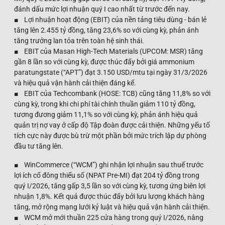
đánh dấu mức lợi nhuận quý I cao nhất từ trước đến nay.
■ Lợi nhuận hoạt động (EBIT) của nền tảng tiêu dùng - bán lẻ
tăng lên 2.455 tỷ đồng, tăng 23,6% so với cùng kỳ, phản ánh
tăng trưởng lan tỏa trên toàn hệ sinh thái.
■ EBIT của Masan High-Tech Materials (UPCOM: MSR) tăng
gần 8 lần so với cùng kỳ, được thúc đẩy bởi giá ammonium
paratungstate (“APT”) đạt 3.150 USD/mtu tại ngày 31/3/2026
và hiệu quả vận hành cải thiện đáng kể.
■ EBIT của Techcombank (HOSE: TCB) cũng tăng 11,8% so với
cùng kỳ, trong khi chi phí tài chính thuần giảm 110 tỷ đồng,
tương đương giảm 11,1% so với cùng kỳ, phản ánh hiệu quả
quản trị nợ vay ở cấp độ Tập đoàn được cải thiện. Những yếu tố
tích cực này được bù trừ một phần bởi mức trích lập dự phòng
đầu tư tăng lên.
■ WinCommerce (“WCM”) ghi nhận lợi nhuận sau thuế trước
lợi ích cổ đông thiểu số (NPAT Pre-MI) đạt 204 tỷ đồng trong
quý I/2026, tăng gấp 3,5 lần so với cùng kỳ, tương ứng biên lợi
nhuận 1,8%. Kết quả được thúc đẩy bởi lưu lượng khách hàng
tăng, mở rộng mạng lưới kỷ luật và hiệu quả vận hành cải thiện.
■ WCM mở mới thuần 225 cửa hàng trong quý I/2026, nâng