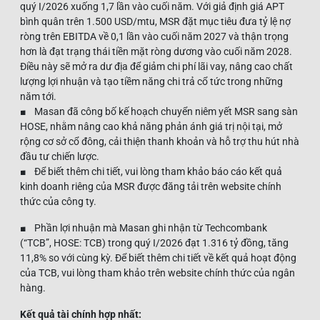
quý I/2026 xuống 1,7 lần vào cuối năm. Với giả định giá APT
bình quân trên 1.500 USD/mtu, MSR đặt mục tiêu đưa tỷ lệ nợ
ròng trên EBITDA về 0,1 lần vào cuối năm 2027 và thận trọng
hơn là đạt trạng thái tiền mặt ròng dương vào cuối năm 2028.
Điều này sẽ mở ra dư địa để giảm chi phí lãi vay, nâng cao chất
lượng lợi nhuận và tạo tiềm năng chi trả cổ tức trong những
năm tới.
■ Masan đã công bố kế hoạch chuyển niêm yết MSR sang sàn
HOSE, nhằm nâng cao khả năng phản ánh giá trị nội tại, mở
rộng cơ sở cổ đông, cải thiện thanh khoản và hỗ trợ thu hút nhà
đầu tư chiến lược.
■ Để biết thêm chi tiết, vui lòng tham khảo báo cáo kết quả
kinh doanh riêng của MSR được đăng tải trên website chính
thức của công ty.
■ Phần lợi nhuận mà Masan ghi nhận từ Techcombank
(“TCB”, HOSE: TCB) trong quý I/2026 đạt 1.316 tỷ đồng, tăng
11,8% so với cùng kỳ. Để biết thêm chi tiết về kết quả hoạt động
của TCB, vui lòng tham khảo trên website chính thức của ngân
hàng.
Kết quả tài chính hợp nhất: