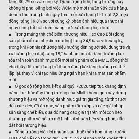
tăng 30,2% so với cùng kỳ. Quan trọng hơn, tăng trưởng này
không bị pha loãng bởi việc WCM mở mới thuần 989 cửa hàng,
doanh thu trung bình ngày trên mỗi cửa hàng LFL đạt 2,3 triệu
đồng, tăng 19,8% so với cùng kỳ, phản ánh hiệu quả thực thi
ngày càng tốt hơn trên mạng lưới cửa hàng hiện hữu.
■ Trong mảng thịt chế biến, thương hiệu Heo Cao Bồi (dòng
sản phẩm đồ ăn nhẹ dinh dưỡng) tăng 34,9% so với cùng kỳ,
trong khi Ponnie (thương hiệu hướng đến người tiêu dùng trẻ và
xu hướng hiện đại) tăng 18,2%, phản ánh đà tăng trưởng lan
tỏa trên toàn danh mục đổi mới sản phẩm của MML, đồng thời
cho thấy đổi mới đang trở thành động lực tăng trưởng có thể
lặp lại, thay vì chỉ tạo hiệu ứng ngắn hạn khi ra mắt sản phẩm
mới.
■ Ở góc độ rộng hơn, kết quả quý I/2026 tiếp tục khẳng định
năng lực thúc đẩy tăng trưởng của MML thông qua xây dựng
thương hiệu và mở rộng danh mục giá trị gia tăng, từ thịt tươi
đến xúc xích, đồ ăn nhẹ, sản phẩm tẩm ướp và các giải pháp
sẵn sàng chế biến, qua đó nâng cao giá trị trên mỗi con heo
thương phẩm và hỗ trợ mô hình lợi nhuận bền vững hơn, dẫn
dắt bởi thương hiệu.
■ Tăng trưởng biên lợi nhuận sau thuế thấp hơn tăng trưởng
EBIT, chủ yếu do trong quý I/2025 có ghi nhận một khoản thu