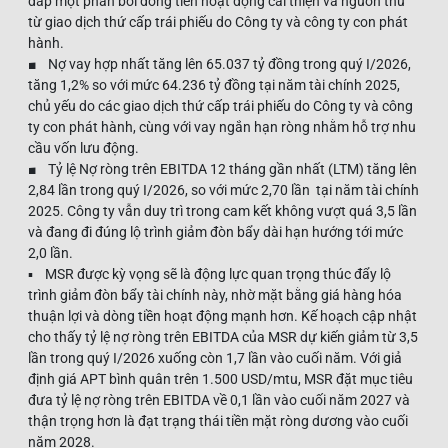
đắp một phần bởi dòng tiền hoạt động cải thiện và nguồn thu
từ giao dịch thứ cấp trái phiếu do Công ty và công ty con phát
hành.
■ Nợ vay hợp nhất tăng lên 65.037 tỷ đồng trong quý I/2026,
tăng 1,2% so với mức 64.236 tỷ đồng tại năm tài chính 2025,
chủ yếu do các giao dịch thứ cấp trái phiếu do Công ty và công
ty con phát hành, cùng với vay ngắn hạn ròng nhằm hỗ trợ nhu
cầu vốn lưu động.
■ Tỷ lệ Nợ ròng trên EBITDA 12 tháng gần nhất (LTM) tăng lên
2,84 lần trong quý I/2026, so với mức 2,70 lần tại năm tài chính
2025. Công ty vẫn duy trì trong cam kết không vượt quá 3,5 lần
và đang đi đúng lộ trình giảm đòn bẩy dài hạn hướng tới mức
2,0 lần.
▪ MSR được kỳ vọng sẽ là động lực quan trọng thúc đẩy lộ
trình giảm đòn bẩy tài chính này, nhờ mặt bằng giá hàng hóa
thuận lợi và dòng tiền hoạt động mạnh hơn. Kế hoạch cập nhật
cho thấy tỷ lệ nợ ròng trên EBITDA của MSR dự kiến giảm từ 3,5
lần trong quý I/2026 xuống còn 1,7 lần vào cuối năm. Với giả
định giá APT bình quân trên 1.500 USD/mtu, MSR đặt mục tiêu
đưa tỷ lệ nợ ròng trên EBITDA về 0,1 lần vào cuối năm 2027 và
thận trọng hơn là đạt trạng thái tiền mặt ròng dương vào cuối
năm 2028.