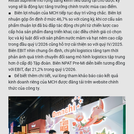
Retail Supreme mở rộng sang kênh tiêu dùng tại chỗ được kỳ
vọng sẽ là động lực tăng trưởng chính trước mùa cao điểm.
■ Biên lợi nhuận của MCH tiếp tục duy trì vững chắc. Biên lợi
nhuận gộp ổn định ở mức 46,7% so với cùng kỳ, khi cơ cấu sản
phẩm thuận lợi đã bù đắp tác động chi phí từ chiến lược cao
cấp hóa sản phẩm đang triển khai; các điều chỉnh giá có chọn
lọc và kỷ luật đối với sản phẩm nước mắm và hạt nêm cao cấp
trong đầu quý I/2026 cũng hỗ trợ cải thiện so với quý IV/2025.
Biên EBIT nhìn chung ổn định, chi phí logistics tăng tạm thời
phản ánh quá trình chuyển đổi sang mô hình logistics tập trung
hơn ở cấp độ Tập đoàn. Biên NPAT Pre-MI diễn biến tương đồng
với EBIT, đạt 21,2% trong quý I/2026.
■ Để biết thêm chi tiết, vui lòng tham khảo báo cáo kết quả
kinh doanh riêng của MCH được đăng tải trên website chính
thức của công ty.