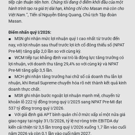
tiếp cận thuận tiện hơn. Chúng tôi đang ở điểm khởi đầu của một
hành trình tạo ra giá trị dài hạn, không chỉ cho Masan mà còn cho
Việt Nam.
”, Tiến sĩ Nguyễn Đăng Quang, Chủ tịch Tập đoàn
Masan.
Điểm nhấn quý I/2026:
■ MSN ghi nhận mức lợi nhuận quý I cao nhất từ trước đến
nay, với lợi nhuận sau thuế trước lợi ích cổ đông thiểu số (NPAT
Pre-MI) tăng gấp 2,0 lần so với cùng kỳ.
■ WCM tiếp tục khẳng định vai trò là động lực tăng trưởng có
lợi nhuận, với doanh thu tăng 29,4% so với cùng kỳ và NPAT
Pre-MI tăng gấp 3,5 lần.
■ MCH ghi nhận tăng trưởng hai chữ số cả doanh thu lẫn lợi
nhuận, khi Retail Supreme chuyển hóa rõ nét thành kết quả kinh
doanh thực chất.
■ MSR ghi nhận bước ngoặt lợi nhuận mạnh mẽ, chuyển từ
khoản lỗ 222 tỷ đồng trong quý I/2025 sang NPAT Pre-MI đạt
537 tỷ đồng trong quý I/2026.
■ Với giả định giá APT bình quân chỉ ở mức xấp xỉ một nửa giá
giao ngay tại ngày 31/3/2026, tỷ lệ nợ ròng trên EBITDA dự
kiến cải thiện từ 3,5 lần trong quý I/2026 xuống 1,7 lần vào cuối
năm 2026 và còn 0,1 lần vào cuối năm 2027.