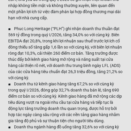
nhập không tiền mặt và không thường xuyên, liên quan đến
một phần lợi ích từ việc đàm phán lại hợp đồng thương mại dài
hạn với nhà cung cấp.
■ Phuc Long Heritage (“PLH”) ghi nhận doanh thu thuần đạt
569 tỷ đồng trong quý I/2026, tăng 34,0% so với cùng kỳ. Biên
EBITDA đạt 20,8%, trong khi lợi nhuận sau thuế trước lợi ích cổ
đông thiểu số tăng gấp 1,6 lần so với cùng kỳ, với biên lợi nhuận
ròng đạt 10,3%, cải thiện 260 điểm cơ bản. Tăng trưởng được
thúc đẩy bởi kênh giao hàng mở rộng và năng suất tại cửa
hàng cải thiện rõ nét, với doanh thu trung bình ngày LFL (ADS)
của các cửa hàng tiêu chuẩn đạt 26,3 triệu đồng, tăng 21,2% so
với cùng kỳ.
■ Doanh thu từ kênh giao hàng tăng 67,2% so với cùng kỳ
trong quý I/2026, đóng góp 32,7% doanh thu bán lẻ, tăng 690
điểm cơ bản so với cùng kỳ. Kênh giao hàng đã mở rộng các dịp
tiêu dùng vượt ra ngoài nhu cầu tại cửa hàng và tiếp tục là
động lực tăng trưởng doanh thu quan trọng, được hỗ trợ bởi
hợp tác ngày càng sâu rộng với các nền tảng giao hàng nhằm
gia tăng độ phủ và sự thuận tiện cho người tiêu dùng.
■ Doanh thu ngành hàng đồ uống tăng 32,6% so với cùng kỳ