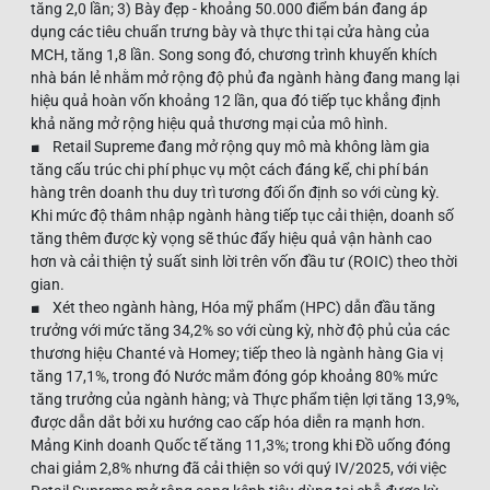
tăng 2,0 lần; 3) Bày đẹp - khoảng 50.000 điểm bán đang áp
dụng các tiêu chuẩn trưng bày và thực thi tại cửa hàng của
MCH, tăng 1,8 lần. Song song đó, chương trình khuyến khích
nhà bán lẻ nhằm mở rộng độ phủ đa ngành hàng đang mang lại
hiệu quả hoàn vốn khoảng 12 lần, qua đó tiếp tục khẳng định
khả năng mở rộng hiệu quả thương mại của mô hình.
■ Retail Supreme đang mở rộng quy mô mà không làm gia
tăng cấu trúc chi phí phục vụ một cách đáng kể, chi phí bán
hàng trên doanh thu duy trì tương đối ổn định so với cùng kỳ.
Khi mức độ thâm nhập ngành hàng tiếp tục cải thiện, doanh số
tăng thêm được kỳ vọng sẽ thúc đẩy hiệu quả vận hành cao
hơn và cải thiện tỷ suất sinh lời trên vốn đầu tư (ROIC) theo thời
gian.
■ Xét theo ngành hàng, Hóa mỹ phẩm (HPC) dẫn đầu tăng
trưởng với mức tăng 34,2% so với cùng kỳ, nhờ độ phủ của các
thương hiệu Chanté và Homey; tiếp theo là ngành hàng Gia vị
tăng 17,1%, trong đó Nước mắm đóng góp khoảng 80% mức
tăng trưởng của ngành hàng; và Thực phẩm tiện lợi tăng 13,9%,
được dẫn dắt bởi xu hướng cao cấp hóa diễn ra mạnh hơn.
Mảng Kinh doanh Quốc tế tăng 11,3%; trong khi Đồ uống đóng
chai giảm 2,8% nhưng đã cải thiện so với quý IV/2025, với việc