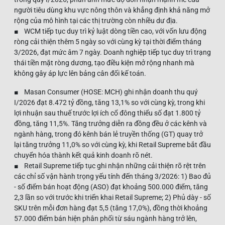
người tiêu dùng khu vực nông thôn và khẳng định khả năng mở
rộng của mô hình tại các thị trường còn nhiều dư địa.
■ WCM tiếp tục duy trì kỷ luật dòng tiền cao, với vốn lưu động
ròng cải thiện thêm 5 ngày so với cùng kỳ tại thời điểm tháng
3/2026, đạt mức âm 7 ngày. Doanh nghiệp tiếp tục duy trì trạng
thái tiền mặt ròng dương, tạo điều kiện mở rộng nhanh mà
không gây áp lực lên bảng cân đối kế toán.
■ Masan Consumer (HOSE: MCH) ghi nhận doanh thu quý
I/2026 đạt 8.472 tỷ đồng, tăng 13,1% so với cùng kỳ, trong khi
lợi nhuận sau thuế trước lợi ích cổ đông thiểu số đạt 1.800 tỷ
đồng, tăng 11,5%. Tăng trưởng diễn ra đồng đều ở các kênh và
ngành hàng, trong đó kênh bán lẻ truyền thống (GT) quay trở
lại tăng trưởng 11,0% so với cùng kỳ, khi Retail Supreme bắt đầu
chuyển hóa thành kết quả kinh doanh rõ nét.
■ Retail Supreme tiếp tục ghi nhận những cải thiện rõ rệt trên
các chỉ số vận hành trọng yếu tính đến tháng 3/2026: 1) Bao đủ
- số điểm bán hoạt động (ASO) đạt khoảng 500.000 điểm, tăng
2,3 lần so với trước khi triển khai Retail Supreme; 2) Phủ dày - số
SKU trên mỗi đơn hàng đạt 5,5 (tăng 17,0%), đồng thời khoảng
57.000 điểm bán hiện phân phối từ sáu ngành hàng trở lên,