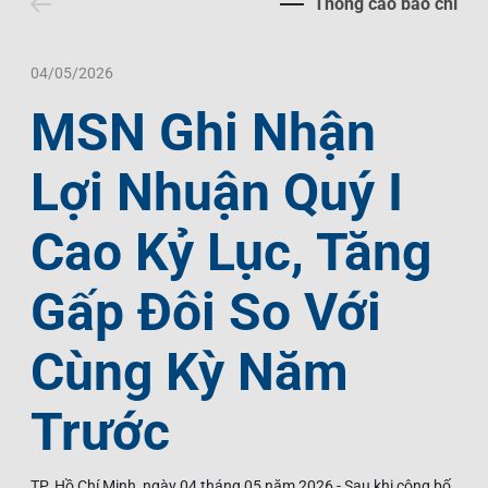
Thông cáo báo chí
Liên Hệ
Trách Nhiệm Xã Hội
Tin Tức Thị Trường
Thư Viện Ảnh
Ngôn Ngữ
Tin Đầu Tư Tại Việt Nam
Thông Cáo Báo Chí
04/05/2026
MSN Ghi Nhận
VI
EN
Lợi Nhuận Quý I
Cao Kỷ Lục, Tăng
Gấp Đôi So Với
Cùng Kỳ Năm
Trước
TP. Hồ Chí Minh, ngày 04 tháng 05 năm 2026 - Sau khi công bố