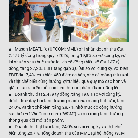
■ Masan MEATLife (UPCOM: MML) ghi nhận doanh thu đạt
2.479 tỷ đồng trong quý I/2026, tăng 19,8% so với cùng kỳ, với
lợi nhuận sau thuế trước lợi ích cổ đông thiểu số đạt 147 tỷ
đồng, tăng 27,2%. EBIT tăng gấp 3,0 lần so với cùng kỳ, với biên
EBIT đạt 7,4%, cải thiện 450 điểm cơ bản, nhờ cả mảng thịt tươi
và thịt chế biến cùng hưởng lợi từ hiệu quả quy mô cao hơn và
giá trị tạo ra trên mỗi con heo thương phẩm được nâng lên.
■ Doanh thu đạt 2.479 tỷ đồng, tăng 19,8% so với cùng kỳ,
được thúc đẩy bởi tăng trưởng mạnh của mảng thịt tươi, tăng
24,0%, và thịt chế biến, tăng 28,7%, nhờ mức độ cộng hưởng
sâu hơn với WinCommerce (“WCM”) và mở rộng tăng trưởng
thông qua đổi mới sản phẩm.
■ Doanh thu thịt tươi tăng 24,0% so với cùng kỳ và thịt chế
biến tăng 28,7%. Tổng doanh thu của MML tại hệ thống WCM