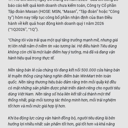
báo cáo kết quả kinh doanh chưa kiểm toán, Công ty Cổ phần
Tập đoàn Masan (HOSE: MSN, “Masan”, “Tập đoàn” hoặc “Công
ty”) hôm nay tiếp tục công bố phần nhận định của Ban Điều
hành về kết quả hoạt động kinh doanh quý I năm 2026
(“1Q2026”, “1Q”).
“Chúng tôi vừa trải qua một quý tăng trưởng mạnh mẽ, nhưng giá
trị lớn nhất nằm ở niềm tin vào tương lai. Hệ điều hành Tiêu dùng
không còn chỉ là một luận điểm hay ý tưởng, mà đã và đang vận
hành hiệu quả trong thực tế.
Nền tảng bán lẻ của chúng tôi đang kết nối 500.000 cửa hàng bán
lẻ truyền thống cùng hàng nghìn điểm bán WinMart trên toàn
quốc. Nền tảng thương hiệu bảo đảm rằng trên mỗi quầy kệ đều
có mặt những sản phẩm được phát triển dành riêng cho người tiêu
dùng Việt Nam. Nền tảng số hóa liên kết tất cả thành một thể
thống nhất, giúp mỗi tương tác thông minh hơn, mỗi trải nghiệm
tốt hơn và mỗi mức giá hợp lý hơn.
Khi ba động lực cùng vận hành đồng bộ, người tiêu dùng là bên
hưởng lợi nhiều nhất: sản phẩm tốt hơn, giá tốt hơn và khả năng