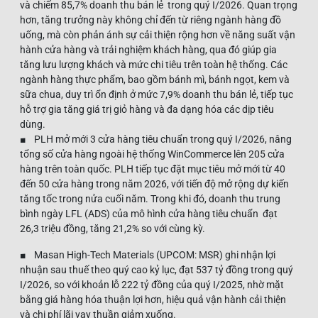
và chiếm 85,7% doanh thu bán lẻ trong quý I/2026. Quan trọng
hơn, tăng trưởng này không chỉ đến từ riêng ngành hàng đồ
uống, mà còn phản ánh sự cải thiện rộng hơn về năng suất vận
hành cửa hàng và trải nghiệm khách hàng, qua đó giúp gia
tăng lưu lượng khách và mức chi tiêu trên toàn hệ thống. Các
ngành hàng thực phẩm, bao gồm bánh mì, bánh ngọt, kem và
sữa chua, duy trì ổn định ở mức 7,9% doanh thu bán lẻ, tiếp tục
hỗ trợ gia tăng giá trị giỏ hàng và đa dạng hóa các dịp tiêu
dùng.
■ PLH mở mới 3 cửa hàng tiêu chuẩn trong quý I/2026, nâng
tổng số cửa hàng ngoài hệ thống WinCommerce lên 205 cửa
hàng trên toàn quốc. PLH tiếp tục đặt mục tiêu mở mới từ 40
đến 50 cửa hàng trong năm 2026, với tiến độ mở rộng dự kiến
tăng tốc trong nửa cuối năm. Trong khi đó, doanh thu trung
bình ngày LFL (ADS) của mô hình cửa hàng tiêu chuẩn đạt
26,3 triệu đồng, tăng 21,2% so với cùng kỳ.
■ Masan High-Tech Materials (UPCOM: MSR) ghi nhận lợi
nhuận sau thuế theo quý cao kỷ lục, đạt 537 tỷ đồng trong quý
I/2026, so với khoản lỗ 222 tỷ đồng của quý I/2025, nhờ mặt
bằng giá hàng hóa thuận lợi hơn, hiệu quả vận hành cải thiện
và chi phí lãi vay thuần giảm xuống.