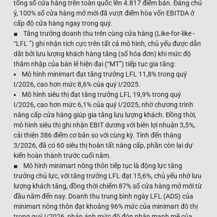
tổng số cửa hàng trên toàn quốc lên 4.817 điểm bán. Đáng chú
ý, 100% số cửa hàng mở mới đã vượt điểm hòa vốn EBITDA ở
cấp độ cửa hàng ngay trong quý.
■ Tăng trưởng doanh thu trên cùng cửa hàng (Like-for-like -
“LFL ”) ghi nhận tích cực trên tất cả mô hình, chủ yếu được dẫn
dắt bởi lưu lượng khách hàng tăng (số hóa đơn) khi mức độ
thâm nhập của bán lẻ hiện đại (“MT”) tiếp tục gia tăng:
▪ Mô hình minimart đạt tăng trưởng LFL 11,8% trong quý
I/2026, cao hơn mức 8,6% của quý I/2025.
▪ Mô hình siêu thị đạt tăng trưởng LFL 19,9% trong quý
I/2026, cao hơn mức 6,1% của quý I/2025, nhờ chương trình
nâng cấp cửa hàng giúp gia tăng lưu lượng khách. Đồng thời,
mô hình siêu thị ghi nhận EBIT dương với biên lợi nhuận 3,5%,
cải thiện 386 điểm cơ bản so với cùng kỳ. Tính đến tháng
3/2026, đã có 60 siêu thị hoàn tất nâng cấp, phần còn lại dự
kiến hoàn thành trước cuối năm.
■ Mô hình minimart nông thôn tiếp tục là động lực tăng
trưởng chủ lực, với tăng trưởng LFL đạt 15,6%, chủ yếu nhờ lưu
lượng khách tăng, đồng thời chiếm 87% số cửa hàng mở mới từ
đầu năm đến nay. Doanh thu trung bình ngày LFL (ADS) của
minimart nông thôn đạt khoảng 96% mức của minimart đô thị
trong quý I/2026, phản ánh mức độ đón nhận mạnh mẽ của