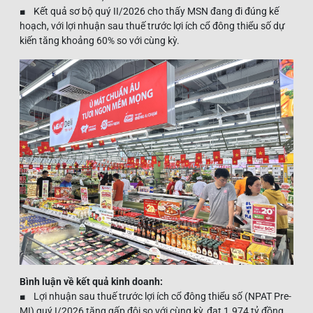
■ Kết quả sơ bộ quý II/2026 cho thấy MSN đang đi đúng kế
hoạch, với lợi nhuận sau thuế trước lợi ích cổ đông thiểu số dự
kiến tăng khoảng 60% so với cùng kỳ.
Bình luận về kết quả kinh doanh:
■ Lợi nhuận sau thuế trước lợi ích cổ đông thiểu số (NPAT Pre-
MI) quý I/2026 tăng gấp đôi so với cùng kỳ, đạt 1.974 tỷ đồng,