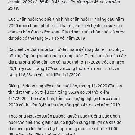
cả năm 2020 có thể đạt 3,46 triệu tấn, tăng gần 4% so với năm
2019.
Cục Chăn nuôi cho biết, tình hình chăn nuôi 11 tháng đầu năm
2020 nhìn chung phát triển khá tốt, các dịch bệnh gia súc, gia
cầm cơ bản được kiểm soát. Giá trị sản xuất chăn nuôi cả nước
dự báo có thể tăng 5-6% so với năm 2019.
Đặc biệt về chăn nuôi lợn, từ đầu năm đến nay đã liên tục phục
hồi tốt, đáp ứng nguồn cung trong nước. Theo báo cáo của các
địa phương, tổng đàn lợn cả nước tháng 11/2020 ước đạt trên
26,1 triệu con, tăng 12% so với cùng thời điểm năm trước và
tăng 115,5% so với thời điểm 1/1/2020.
Riêng 16 doanh nghiệp chăn nuôi lớn, tháng 11/2020 đàn lợn
thịt đạt trên 5,55 triệu con, tăng 55,3% so với thời điểm
1/1/2020. Theo ước tính, tổng sản lượng thịt lợn hơi cả năm
2020 có thể đạt 3,46 triệu tấn, tăng gần 4% so với năm 2019.
Theo ông Nguyễn Xuân Dương, quyền Cục trưởng Cục Chăn
nuôi cho biết, thời gian qua, do nguồn cung thịt lợn đã khá dồi
dào nên giá lợn hơi đã hạ thấp xuống mức trên dưới 70.000
đồng/kg, gần đây có tăng lên vài giá.