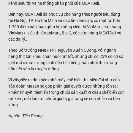
kênh siêu thị và hệ thống phân phối của MEATDeli.
Đến nay, MEATDeli đã phục vụ cho hàng triệu người tiêu dùng
tại Hà Nội, TP. Hồ Chí Minh và các tỉnh lân cận, có mặt tại hơn
1.700 điểm bán, bao gồm hệ thống siêu thị VinMart, cửa hàng
VinMart+, siêu thị CoopMart, Big C, các cửa hàng MEATDeli và
các đại lý…
Theo Bộ trưởng NN&PTNT Nguyễn Xuân Cường, với ngành
hàng thịt lợn khâu chăn nuôi rất tốt, nhưng chỉ có 25% có cơ sở
giết mổ ở mức trung bình đến tiên tiến, phân phối thị trường
hầu hết vẫn là truyền thống.
Vì vậy,việc ra đời thêm nhà máy chế biến thịt hiện đại như của
Tập đoàn Masan sẽ góp phần giải quyết được những tồn tại,
khiếm khuyết, tiềm ẩn trong chuỗi sản xuất vì khâu chế biến còn
rất kém, nếu làm tốt chuỗi giá trị gia tăng sẽ còn nhiều và bền
vững.
Nguồn: Tiền Phong