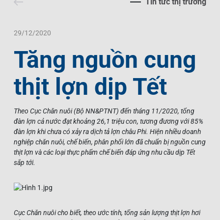
Tin tức thị trường
Liên Hệ
Trách Nhiệm Xã Hội
Tin Tức Thị Trường
Thư Viện Ảnh
Ngôn Ngữ
Tin Đầu Tư Tại Việt Nam
Thông Cáo Báo Chí
29/12/2020
Tăng nguồn cung
VI
EN
thịt lợn dịp Tết
Theo Cục Chăn nuôi (Bộ NN&PTNT) đến tháng 11/2020, tổng
đàn lợn cả nước đạt khoảng 26,1 triệu con, tương đương với 85%
đàn lợn khi chưa có xảy ra dịch tả lợn châu Phi. Hiện nhiều doanh
nghiệp chăn nuôi, chế biến, phân phối lớn đã chuẩn bị nguồn cung
thịt lợn và các loại thực phẩm chế biến đáp ứng nhu cầu dịp Tết
sắp tới.
Cục Chăn nuôi cho biết, theo ước tính, tổng sản lượng thịt lợn hơi