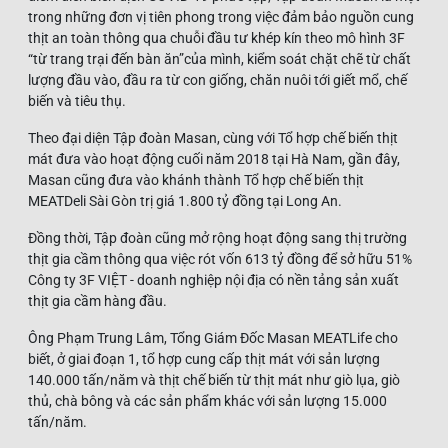
trong những đơn vị tiên phong trong việc đảm bảo nguồn cung
thịt an toàn thông qua chuỗi đầu tư khép kín theo mô hình 3F
“từ trang trại đến bàn ăn”của mình, kiểm soát chặt chẽ từ chất
lượng đầu vào, đầu ra từ con giống, chăn nuôi tới giết mổ, chế
biến và tiêu thụ.
Theo đại diện Tập đoàn Masan, cùng với Tổ hợp chế biến thịt
mát đưa vào hoạt động cuối năm 2018 tại Hà Nam, gần đây,
Masan cũng đưa vào khánh thành Tổ hợp chế biến thịt
MEATDeli Sài Gòn trị giá 1.800 tỷ đồng tại Long An.
Đồng thời, Tập đoàn cũng mở rộng hoạt động sang thị trường
thịt gia cầm thông qua việc rót vốn 613 tỷ đồng để sở hữu 51%
Công ty 3F VIỆT - doanh nghiệp nội địa có nền tảng sản xuất
thịt gia cầm hàng đầu.
Ông Phạm Trung Lâm, Tổng Giám Đốc Masan MEATLife cho
biết, ở giai đoạn 1, tổ hợp cung cấp thịt mát với sản lượng
140.000 tấn/năm và thịt chế biến từ thịt mát như giò lụa, giò
thủ, chà bông và các sản phẩm khác với sản lượng 15.000
tấn/năm.