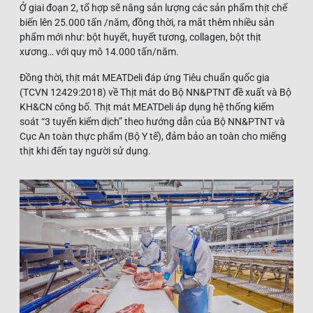
Ở giai đoạn 2, tổ hợp sẽ nâng sản lượng các sản phẩm thịt chế
biến lên 25.000 tấn /năm, đồng thời, ra mắt thêm nhiều sản
phẩm mới như: bột huyết, huyết tương, collagen, bột thịt
xương… với quy mô 14.000 tấn/năm.
Đồng thời, thịt mát MEATDeli đáp ứng Tiêu chuẩn quốc gia
(TCVN 12429:2018) về Thịt mát do Bộ NN&PTNT đề xuất và Bộ
KH&CN công bố. Thịt mát MEATDeli áp dụng hệ thống kiểm
soát “3 tuyến kiểm dịch” theo hướng dẫn của Bộ NN&PTNT và
Cục An toàn thực phẩm (Bộ Y tế), đảm bảo an toàn cho miếng
thịt khi đến tay người sử dụng.