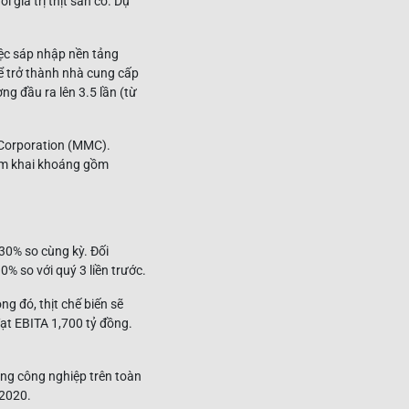
giá trị thịt sẵn có. Dự
iệc sáp nhập nền tảng
ể trở thành nhà cung cấp
ng đầu ra lên 3.5 lần (từ
 Corporation (MMC).
hẩm khai khoáng gồm
30% so cùng kỳ. Đối
% so với quý 3 liền trước.
g đó, thịt chế biến sẽ
ạt EBITA 1,700 tỷ đồng.
ộng công nghiệp trên toàn
/2020.