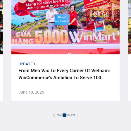
UPDATED
From Meo Vac To Every Corner Of Vietnam:
WinCommerce’s Ambition To Serve 100
Million Vietnamese Consumers
June 18, 2026
Prev
Next