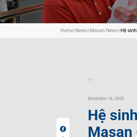
Contact Us
Livelihood
Market News
Photo Gallery
Invest In Vietnam
Press Releases
Home
News
Masan News
Hệ sinh
December 16, 2020
Hệ sinh
Masan 