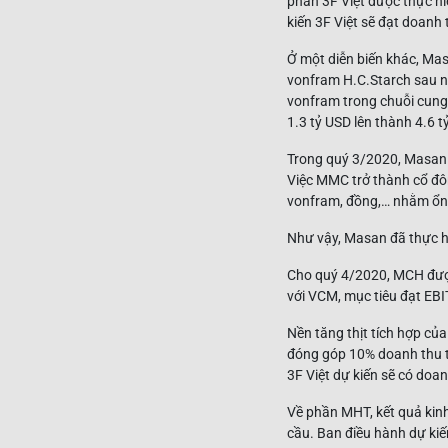
phần 3F Việt được thực hi
kiến 3F Việt sẽ đạt doanh
Ở một diễn biến khác, Mas
vonfram H.C.Starch sau n
vonfram trong chuỗi cung ứ
1.3 tỷ USD lên thành 4.6 t
Trong quý 3/2020, Masan 
Việc MMC trở thành cổ đô
vonfram, đồng,… nhằm ổn 
Như vậy, Masan đã thực h
Cho quý 4/2020, MCH được
với VCM, mục tiêu đạt EBI
Nền tăng thịt tích hợp của
đóng góp 10% doanh thu t
3F Việt dự kiến sẽ có doa
Về phần MHT, kết quả kinh
cầu. Ban điều hành dự ki