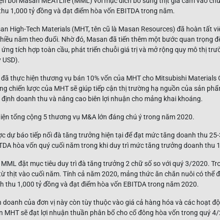
ện bởi Masan MEATLife (MML) với mục đích bổ sung thịt gia cầm vào chuỗi 
 thu 1,000 tỷ đồng và đạt điểm hòa vốn EBITDA trong năm.
an High-Tech Materials (MHT, tên cũ là Masan Resources) đã hoàn tất v
hiều năm theo đuổi. Nhờ đó, Masan đã tiến thêm một bước quan trọng đ
ng tích hợp toàn cầu, phát triển chuỗi giá trị và mở rộng quy mô thị trườ
ỷ USD).
đã thực hiện thương vụ bán 10% vốn của MHT cho Mitsubishi Materials
ng chiến lược của MHT sẽ giúp tiếp cận thị trường hạ nguồn của sản p
định doanh thu và nâng cao biên lợi nhuận cho mảng khai khoáng.
iện tổng cộng 5 thương vụ M&A lớn đáng chú ý trong năm 2020.
 dự báo tiếp nối đà tăng trưởng hiện tại để đạt mức tăng doanh thu 25-
TDA hòa vốn quý cuối năm trong khi duy trì mức tăng trưởng doanh thu 10
 MML đặt mục tiêu duy trì đà tăng trưởng 2 chữ số so với quý 3/2020. Tron
ừ thịt vào cuối năm. Tính cả năm 2020, mảng thức ăn chăn nuôi có thể đ
nh thu 1,000 tỷ đồng và đạt điểm hòa vốn EBITDA trong năm 2020.
 doanh của đơn vị này còn tùy thuộc vào giá cả hàng hóa và các hoạt đ
ến MHT sẽ đạt lợi nhuận thuần phân bổ cho cổ đông hòa vốn trong quý 4