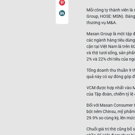
Mỗi công ty thành viên l
Group, HOSE: MSN). Đáng 
thương vụ M&A.
Masan Group là một tập đ
các ngành hàng tiêu dùng 
cận tại Việt Nam là trên
và thịt tươi sống, sản phẩ
2% và 22% chi tiêu của ng
Tổng doanh thu thuần 9 t
quả này có sự đóng góp đắ
VCM được hợp nhất vào M
của Tập đoàn, chiếm tỷ lệ
Đối với Masan Consumer H
bột nêm Chinsu, mỹ phẩm 
29.9% so cùng kỳ, lên mứ
Chuỗi giá trị thịt cũng b