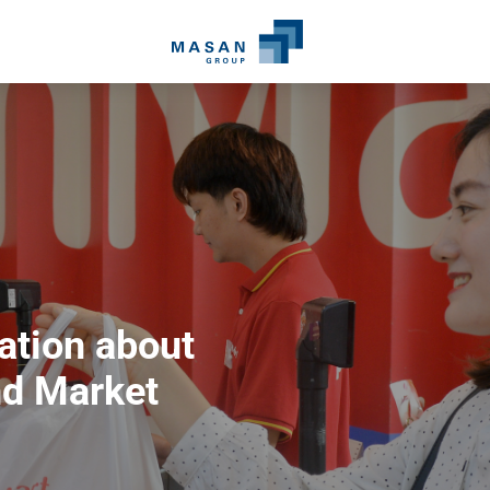
ation about
d Market