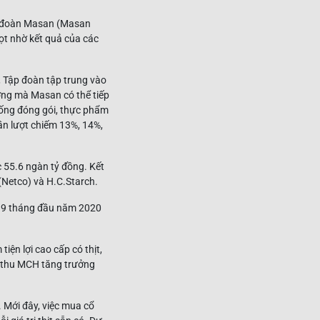
ập đoàn Masan (Masan
t nhờ kết quả của các
 Tập đoàn tập trung vào
ường mà Masan có thể tiếp
ống đóng gói, thực phẩm
lần lượt chiếm 13%, 14%,
 55.6 ngàn tỷ đồng. Kết
(Netco) và H.C.Starch.
 9 tháng đầu năm 2020
ện lợi cao cấp có thịt,
h thu MCH tăng trưởng
 Mới đây, việc mua cổ