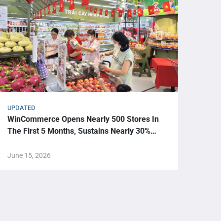
UPDATED
UPDA
WinCommerce Opens Nearly 500 Stores In
115 
The First 5 Months, Sustains Nearly 30%
And 
Growth
Tech
June 15, 2026
June