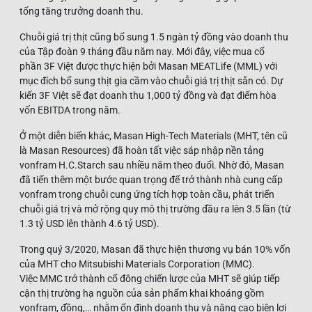
tổng tăng trưởng doanh thu.
Chuỗi giá trị thịt cũng bổ sung 1.5 ngàn tỷ đồng vào doanh thu
của Tập đoàn 9 tháng đầu năm nay. Mới đây, việc mua cổ
phần 3F Việt được thực hiện bởi Masan MEATLife (MML) với
mục đích bổ sung thịt gia cầm vào chuỗi giá trị thịt sẵn có. Dự
kiến 3F Việt sẽ đạt doanh thu 1,000 tỷ đồng và đạt điểm hòa
vốn EBITDA trong năm.
Ở một diễn biến khác, Masan High-Tech Materials (MHT, tên cũ
là Masan Resources) đã hoàn tất việc sáp nhập nền tảng
vonfram H.C.Starch sau nhiều năm theo đuổi. Nhờ đó, Masan
đã tiến thêm một bước quan trọng để trở thành nhà cung cấp
vonfram trong chuỗi cung ứng tích hợp toàn cầu, phát triển
chuỗi giá trị và mở rộng quy mô thị trường đầu ra lên 3.5 lần (từ
1.3 tỷ USD lên thành 4.6 tỷ USD).
Trong quý 3/2020, Masan đã thực hiện thương vụ bán 10% vốn
của MHT cho Mitsubishi Materials Corporation (MMC).
Việc MMC trở thành cổ đông chiến lược của MHT sẽ giúp tiếp
cận thị trường hạ nguồn của sản phẩm khai khoáng gồm
vonfram, đồng,… nhằm ổn định doanh thu và nâng cao biên lợi