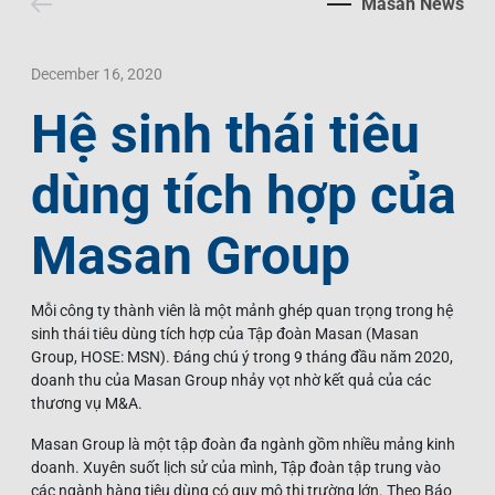
Masan News
Contact Us
Livelihood
Market News
Photo Gallery
Language
Invest In Vietnam
Press Releases
December 16, 2020
Hệ sinh thái tiêu
EN
VI
dùng tích hợp của
Masan Group
Mỗi công ty thành viên là một mảnh ghép quan trọng trong hệ
sinh thái tiêu dùng tích hợp của Tập đoàn Masan (Masan
Group, HOSE: MSN). Đáng chú ý trong 9 tháng đầu năm 2020,
doanh thu của Masan Group nhảy vọt nhờ kết quả của các
thương vụ M&A.
Masan Group là một tập đoàn đa ngành gồm nhiều mảng kinh
doanh. Xuyên suốt lịch sử của mình, Tập đoàn tập trung vào
các ngành hàng tiêu dùng có quy mô thị trường lớn. Theo Báo