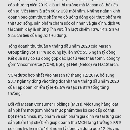
cáo thường niên 2019, giá trị thị trường mà Masan có thể tiếp
cận tại Việt Nam là trên 60 tỷ USD mỗi năm. Những ngành kinh
doanh bao gồm thực phẩm và đồ uống đóng gói, thực phẩm và
thịt tươi sống, sản phẩm chăm sóc cá nhân và gia đình, dịch vụ
tài chính; đây là những lĩnh vực lần lượt chiếm 13%, 14%, 2% và
22% chi tiêu của người tiêu dùng.
Tổng doanh thu thuần 9 tháng đầu năm 2020 của Masan
Group tăng vọt 111% so cùng kỳ, lên mức 55.6 ngàn tỷ đồng.
Kết quả này có sự đóng góp đắc lực từ việc thâu tóm 3 công ty
gồm Vincommerce (VCM), Bột giặt Net (Netco) và H.C.Starch.
VCM được hợp nhất vào Masan từ tháng 12/2019, bổ sung
23.7 ngàn tỷ đồng vào tổng doanh thu 9 tháng đầu năm 2020
của Tập đoàn, chiếm tỷ lệ 42.6% và tạo ra 81% tổng tăng
trưởng.
Đối với Masan Consumer Holdings (MCH), việc tung hàng loạt
sản phẩm mới gồm nhóm thực phẩm tiện lợi cao cấp có thịt,
bột nêm Chinsu, mỹ phẩm và sản phẩm gia đình và tái tung các
sản phẩm thịt chế biến giúp doanh thu MCH tăng trưởng 29.9%
so cùng kỳ, lên mức 16.4 ngàn tỷ đồng và đóng góp 12.9% vào