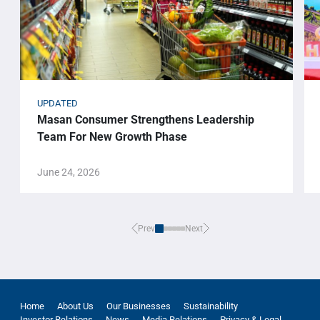
UPDATED
Masan Consumer Strengthens Leadership
Team For New Growth Phase
June 24, 2026
Prev
Next
Home
About Us
Our Businesses
Sustainability
Investor Relations
News
Media Relations
Privacy & Legal