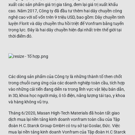
xuất các sản phẩm giá trị gia tăng, đem lại giá trị xuất khẩu
cao. Năm 2017, Công ty đã đầu tư thêm hai dây chuyền công
nghệ cao với số vốn trên 9 triệu USD, bao gồm: Dây chuyền tinh
luyện Florit và dây chuyền thu hồi triệt để Vonfram bằng tuyển
trọng lực. Đây là hai dây chuyền hiện đại nhất trên thế giới tại
thời điểm đó.
Các dòng sản phẩm của Công ty là những thành tố then chốt
trong chuỗi cung ứng của các doanh nghiệp toàn cầu, tích hợp
vào những cải tiến đang diễn ra trong lĩnh vực vật liệu bán dẫn,
in 3D, khoa học người máy, ô tô điện, năng lượng tái tạo, y khoa
và hàng không vũ trụ.
Tháng 6/2020, Masan High-Tech Materials đã hoàn tất giao
dịch mua lại nền tảng kinh doanh vonfram toàn cầu của Tập
đoàn H.C.Starck Group GmbH có trụ sở tại Goslar, Đức. Việc
mua lại nền tảng kinh doanh Vonfram của Tập đoàn H.C Starck