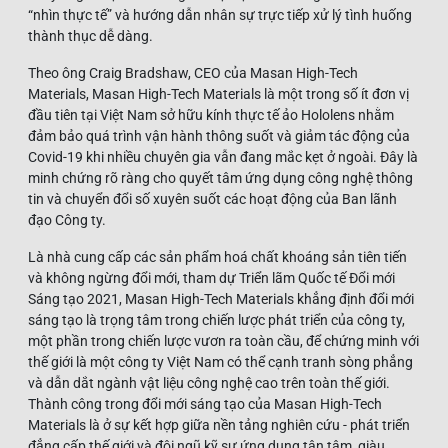
“nhìn thực tế” và hướng dẫn nhân sự trực tiếp xử lý tình huống
thành thục dễ dàng.
Theo ông Craig Bradshaw, CEO của Masan High-Tech
Materials, Masan High-Tech Materials là một trong số ít đơn vị
đầu tiên tại Việt Nam sở hữu kính thực tế ảo Hololens nhằm
đảm bảo quá trình vận hành thông suốt và giảm tác động của
Covid-19 khi nhiều chuyên gia vẫn đang mắc kẹt ở ngoài. Đây là
minh chứng rõ ràng cho quyết tâm ứng dụng công nghệ thông
tin và chuyển đổi số xuyên suốt các hoạt động của Ban lãnh
đạo Công ty.
Là nhà cung cấp các sản phẩm hoá chất khoáng sản tiên tiến
và không ngừng đổi mới, tham dự Triển lãm Quốc tế Đổi mới
Sáng tạo 2021, Masan High-Tech Materials khẳng định đổi mới
sáng tạo là trọng tâm trong chiến lược phát triển của công ty,
một phần trong chiến lược vươn ra toàn cầu, để chứng minh với
thế giới là một công ty Việt Nam có thể cạnh tranh sòng phẳng
và dẫn dắt ngành vật liệu công nghệ cao trên toàn thế giới.
Thành công trong đổi mới sáng tạo của Masan High-Tech
Materials là ở sự kết hợp giữa nền tảng nghiên cứu - phát triển
đẳng cấp thế giới và đội ngũ kỹ sư ứng dụng tận tâm, giàu