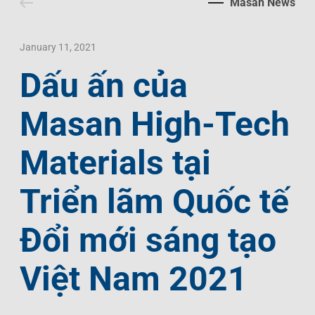
Masan News
Contact Us
Livelihood
Market News
Photo Gallery
Language
Invest In Vietnam
Press Releases
January 11, 2021
Dấu ấn của
EN
VI
Masan High-Tech
Materials tại
Triển lãm Quốc tế
Đổi mới sáng tạo
Việt Nam 2021