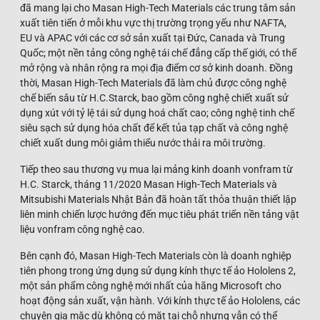
đã mang lại cho Masan High-Tech Materials các trung tâm sản
xuất tiên tiến ở mỗi khu vực thị trường trọng yếu như NAFTA,
EU và APAC với các cơ sở sản xuất tại Đức, Canada và Trung
Quốc; một nền tảng công nghệ tái chế đẳng cấp thế giới, có thể
mở rộng và nhân rộng ra mọi địa điểm cơ sở kinh doanh. Đồng
thời, Masan High-Tech Materials đã làm chủ được công nghệ
chế biến sâu từ H.C.Starck, bao gồm công nghệ chiết xuất sử
dụng xút với tỷ lệ tái sử dụng hoá chất cao; công nghệ tinh chế
siêu sạch sử dụng hóa chất để kết tủa tạp chất và công nghệ
chiết xuất dung môi giảm thiểu nước thải ra môi trường.
Tiếp theo sau thương vụ mua lại mảng kinh doanh vonfram từ
H.C. Starck, tháng 11/2020 Masan High-Tech Materials và
Mitsubishi Materials Nhật Bản đã hoàn tất thỏa thuận thiết lập
liên minh chiến lược hướng đến mục tiêu phát triển nền tảng vật
liệu vonfram công nghệ cao.
Bên cạnh đó, Masan High-Tech Materials còn là doanh nghiệp
tiên phong trong ứng dụng sử dụng kính thực tế ảo Hololens 2,
một sản phẩm công nghệ mới nhất của hãng Microsoft cho
hoạt động sản xuất, vận hành. Với kính thực tế ảo Hololens, các
chuyên gia mặc dù không có mặt tại chỗ nhưng vẫn có thể